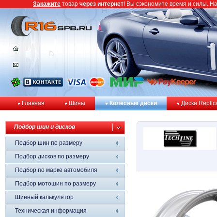
Закажите
товар
через интернет
! Вы сэкономите время и силы. Н
Главная
Шины
Колёсные диски
Диски Replic
Подбор шин и дисков
Подбор шин по размеру
Подбор дисков по размеру
Подбор по марке автомобиля
Подбор мотошин по размеру
Шинный калькулятор
Техническая информация