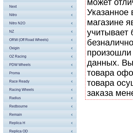
может отли
Next
Указанное 
Nitro
магазине я
Nitro N2O
учитывает 
NZ
безналично
ORW (Off Road Wheels)
Oxigin
произошли 
OZ Racing
данных. Вы
PDW Wheels
товара офо
Proma
товара осу
Race Ready
Racing Wheels
заказа мен
Radius
Redbourne
Remain
Replica H
Replica OD