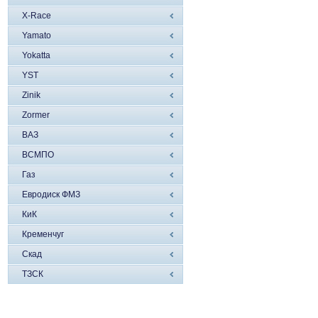
X-Race
Yamato
Yokatta
YST
Zinik
Zormer
ВАЗ
ВСМПО
Газ
Евродиск ФМЗ
КиК
Кременчуг
Скад
ТЗСК