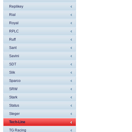
Replikey
Rial
Royal
RPLC
Ruff
Sant
Savini
SDT
Slik
Sparco
SRW
Stark
Status
Steger
Tech-Line
TG Racing