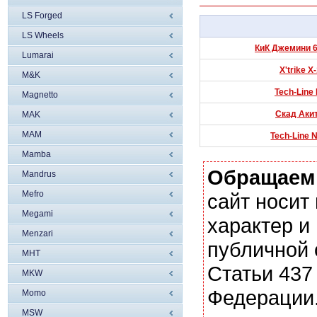
LS Forged
LS Wheels
КиК Джемини 6x
Lumarai
X'trike X
M&K
Tech-Line 
Magnetto
Скад Акит
MAK
MAM
Tech-Line 
Mamba
Обращаем
Mandrus
Mefro
сайт носи
Megami
характер и
Menzari
публичной
MHT
Статьи 437
MKW
Федерации.
Momo
MSW