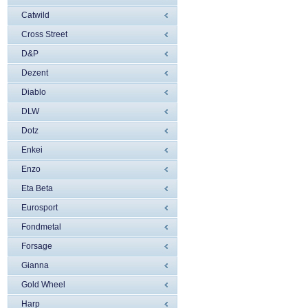
Catwild
Cross Street
D&P
Dezent
Diablo
DLW
Dotz
Enkei
Enzo
Eta Beta
Eurosport
Fondmetal
Forsage
Gianna
Gold Wheel
Harp