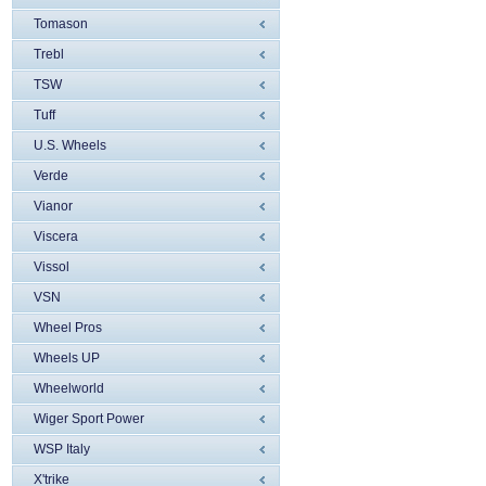
Tomason
Trebl
TSW
Tuff
U.S. Wheels
Verde
Vianor
Viscera
Vissol
VSN
Wheel Pros
Wheels UP
Wheelworld
Wiger Sport Power
WSP Italy
X'trike