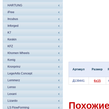
HARTUNG
iFree
Incubus
Inforged
K7
Keskin
KFZ
Khomen Wheels
Konig
Kronprinz
Артикул
Размер
LegeArtis Concept
Lemmerz
Д139441
6x15
Lenso
Lexani
Lizardo
Похожие
LS FlowForming