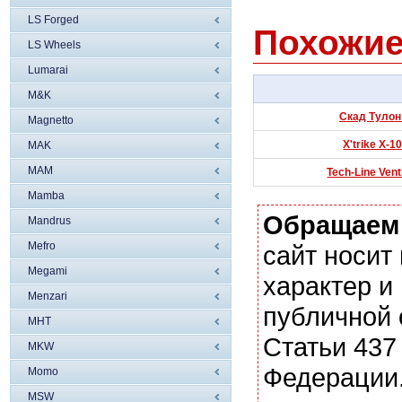
LS Forged
Похожие
LS Wheels
Lumarai
M&K
Скад Тулон 
Magnetto
X'trike X-1
MAK
MAM
Tech-Line Vent
Mamba
Обращаем
Mandrus
Mefro
сайт носи
Megami
характер и
Menzari
публичной
MHT
Статьи 437
MKW
Федерации.
Momo
MSW