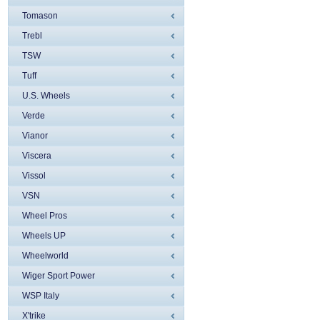
Tomason
Trebl
TSW
Tuff
U.S. Wheels
Verde
Vianor
Viscera
Vissol
VSN
Wheel Pros
Wheels UP
Wheelworld
Wiger Sport Power
WSP Italy
X'trike