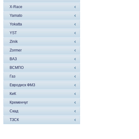
X-Race
Yamato
Yokatta
YST
Zinik
Zormer
ВАЗ
ВСМПО
Газ
Евродиск ФМЗ
КиК
Кременчуг
Скад
ТЗСК