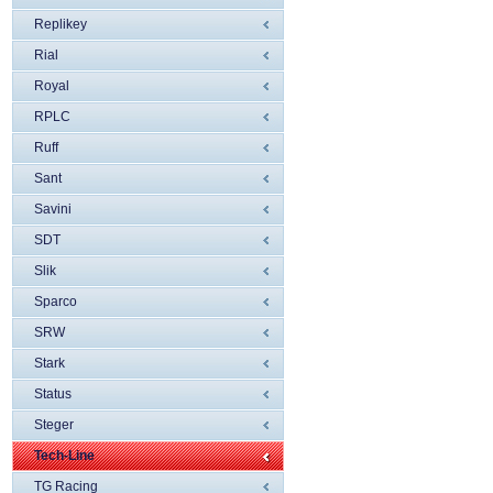
Replikey
Rial
Royal
RPLC
Ruff
Sant
Savini
SDT
Slik
Sparco
SRW
Stark
Status
Steger
Tech-Line
TG Racing