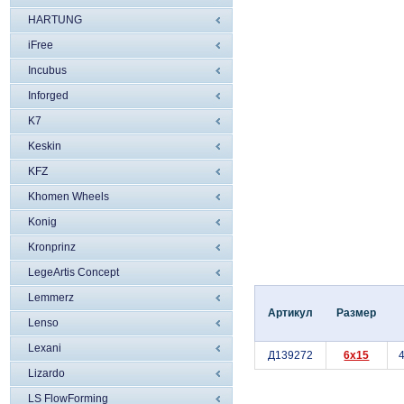
HARTUNG
iFree
Incubus
Inforged
K7
Keskin
KFZ
Khomen Wheels
Konig
Kronprinz
LegeArtis Concept
Lemmerz
Артикул
Размер
Lenso
Lexani
Д139272
6x15
4
Lizardo
LS FlowForming