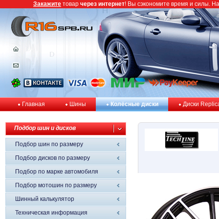
Закажите
товар
через интернет
! Вы сэкономите время и силы. Н
Главная
Шины
Колёсные диски
Диски Replic
Подбор шин и дисков
Подбор шин по размеру
Подбор дисков по размеру
Подбор по марке автомобиля
Подбор мотошин по размеру
Шинный калькулятор
Техническая информация