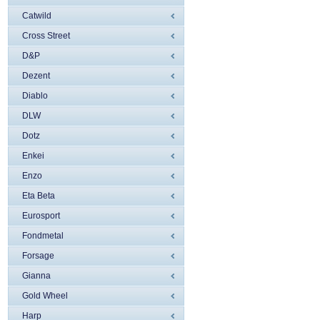
Catwild
Cross Street
D&P
Dezent
Diablo
DLW
Dotz
Enkei
Enzo
Eta Beta
Eurosport
Fondmetal
Forsage
Gianna
Gold Wheel
Harp