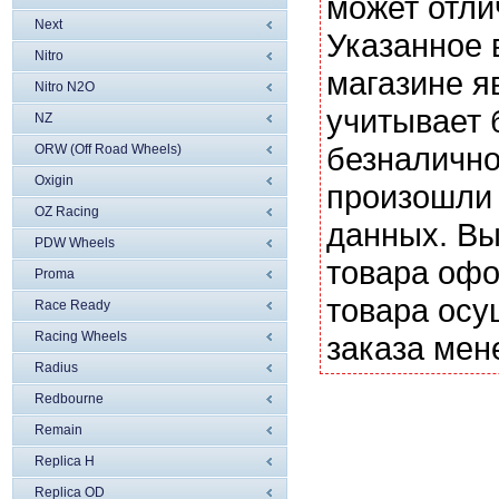
может отли
Next
Указанное 
Nitro
магазине я
Nitro N2O
учитывает 
NZ
безналично
ORW (Off Road Wheels)
Oxigin
произошли 
OZ Racing
данных. Вы
PDW Wheels
товара офо
Proma
товара осу
Race Ready
Racing Wheels
заказа мен
Radius
Redbourne
Remain
Replica H
Replica OD