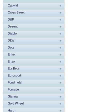
Catwild
Cross Street
D&P
Dezent
Diablo
DLW
Dotz
Enkei
Enzo
Eta Beta
Eurosport
Fondmetal
Forsage
Gianna
Gold Wheel
Harp