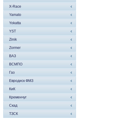
X-Race
Yamato
Yokatta
YST
Zinik
Zormer
ВАЗ
ВСМПО
Газ
Евродиск ФМЗ
КиК
Кременчуг
Скад
ТЗСК