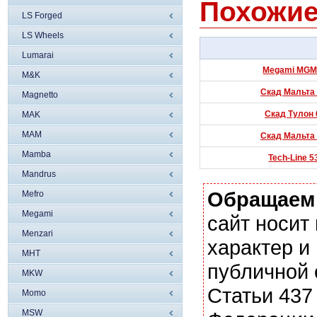
Похожие
LS Forged
LS Wheels
Lumarai
Megami MGM-1
M&K
Скад Мальта 6
Magnetto
Скад Тулон 6
MAK
MAM
Скад Мальта 6
Mamba
Tech-Line 5
Mandrus
Обращаем
Mefro
Megami
сайт носи
Menzari
характер и
MHT
публичной
MKW
Статьи 437
Momo
MSW