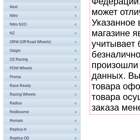
Федерации.
Next
может отли
Nitro
Указанное 
Nitro N2O
магазине я
NZ
учитывает 
ORW (Off Road Wheels)
Oxigin
безналично
OZ Racing
произошли 
PDW Wheels
данных. Вы
Proma
товара офо
Race Ready
товара осу
Racing Wheels
Radius
заказа мен
Redbourne
Remain
Replica H
Replica OD