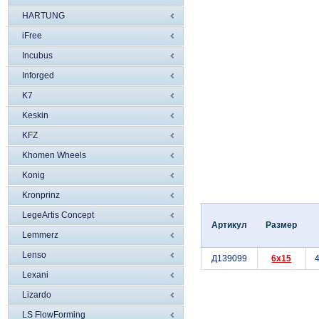
HARTUNG
iFree
Incubus
Inforged
K7
Keskin
KFZ
Khomen Wheels
Konig
Kronprinz
LegeArtis Concept
Артикул
Размер
Lemmerz
Lenso
Д139099
6x15
4
Lexani
Lizardo
LS FlowForming