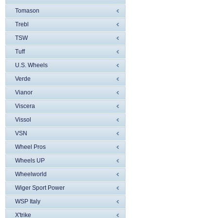
Tomason
Trebl
TSW
Tuff
U.S. Wheels
Verde
Vianor
Viscera
Vissol
VSN
Wheel Pros
Wheels UP
Wheelworld
Wiger Sport Power
WSP Italy
X'trike