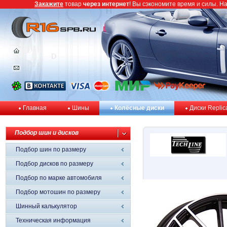
Закажите
товар
через интернет
! Вы сэкономите время и силы. Н
Главная
Шины
Колёсные диски
Диски Replic
Подбор шин и дисков
Подбор шин по размеру
Подбор дисков по размеру
Подбор по марке автомобиля
Подбор мотошин по размеру
Шинный калькулятор
Техническая информация