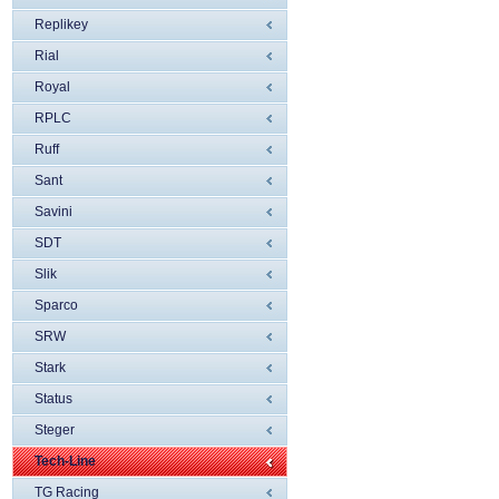
Replikey
Rial
Royal
RPLC
Ruff
Sant
Savini
SDT
Slik
Sparco
SRW
Stark
Status
Steger
Tech-Line
TG Racing