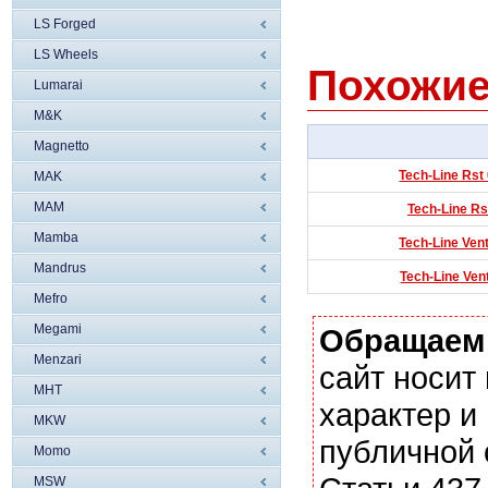
LS Forged
LS Wheels
Похожие
Lumarai
M&K
Magnetto
Tech-Line Rst
MAK
MAM
Tech-Line Rs
Mamba
Tech-Line Ven
Mandrus
Tech-Line Ven
Mefro
Megami
Обращаем
Menzari
сайт носи
MHT
характер и
MKW
публичной
Momo
MSW