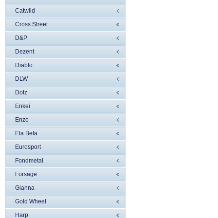
Catwild
Cross Street
D&P
Dezent
Diablo
DLW
Dotz
Enkei
Enzo
Eta Beta
Eurosport
Fondmetal
Forsage
Gianna
Gold Wheel
Harp