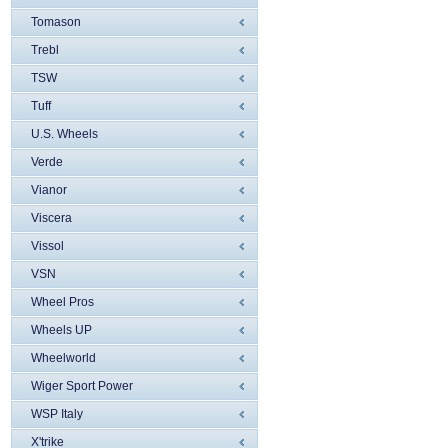
Tomason
Trebl
TSW
Tuff
U.S. Wheels
Verde
Vianor
Viscera
Vissol
VSN
Wheel Pros
Wheels UP
Wheelworld
Wiger Sport Power
WSP Italy
X'trike