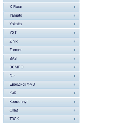
X-Race
Yamato
Yokatta
YST
Zinik
Zormer
ВАЗ
ВСМПО
Газ
Евродиск ФМЗ
КиК
Кременчуг
Скад
ТЗСК