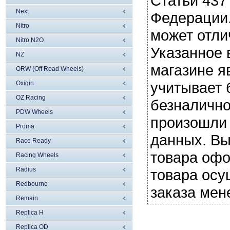
Статьи 437
Next
Федерации.
Nitro
может отли
Nitro N2O
Указанное 
NZ
магазине я
ORW (Off Road Wheels)
учитывает 
Oxigin
OZ Racing
безналично
PDW Wheels
произошли 
Proma
данных. Вы
Race Ready
товара офо
Racing Wheels
Radius
товара осу
Redbourne
заказа мен
Remain
Replica H
Replica OD