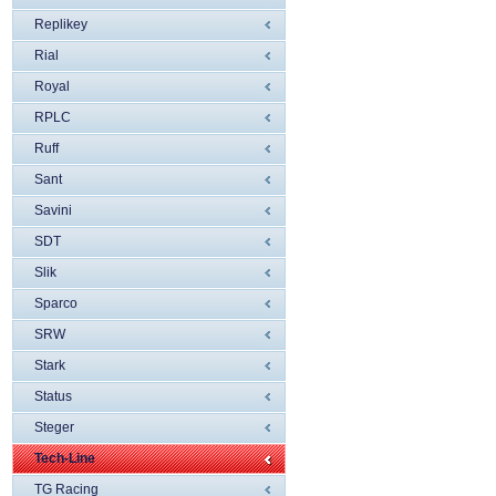
Replikey
Rial
Royal
RPLC
Ruff
Sant
Savini
SDT
Slik
Sparco
SRW
Stark
Status
Steger
Tech-Line
TG Racing