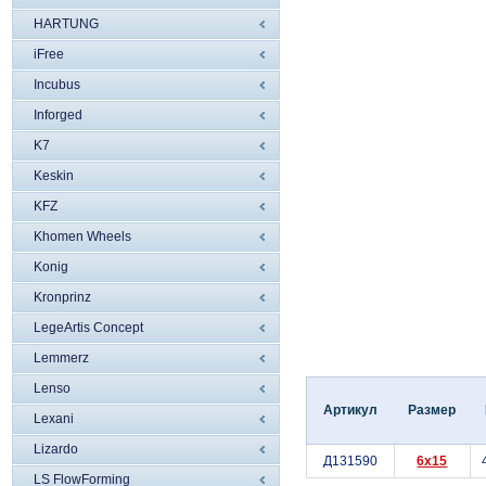
HARTUNG
iFree
Incubus
Inforged
K7
Keskin
KFZ
Khomen Wheels
Konig
Kronprinz
LegeArtis Concept
Lemmerz
Lenso
Артикул
Размер
Lexani
Lizardo
Д131590
6x15
LS FlowForming