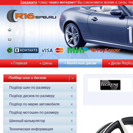
Закажите
товар
через интернет
! Вы сэкономите время и силы. Н
Главная
Шины
Колёсные диски
Диски Replic
Подбор шин и дисков
Подбор шин по размеру
Подбор дисков по размеру
Подбор по марке автомобиля
Подбор мотошин по размеру
Шинный калькулятор
Техническая информация