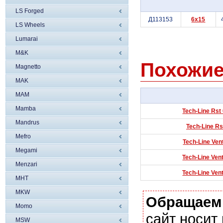
LS Forged
Д113153
6x15
LS Wheels
Lumarai
M&K
Похожие
Magnetto
MAK
MAM
Mamba
Tech-Line Rst
Mandrus
Tech-Line Rs
Mefro
Tech-Line Ven
Megami
Tech-Line Ven
Menzari
Tech-Line Ven
MHT
MKW
Обращаем
Momo
сайт носи
MSW