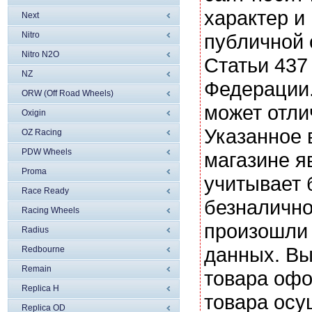
характер и
Next
Nitro
публичной
Nitro N2O
Статьи 437
NZ
Федерации.
ORW (Off Road Wheels)
может отли
Oxigin
Указанное 
OZ Racing
PDW Wheels
магазине я
Proma
учитывает 
Race Ready
безналично
Racing Wheels
произошли 
Radius
данных. Вы
Redbourne
Remain
товара офо
Replica H
товара осу
Replica OD