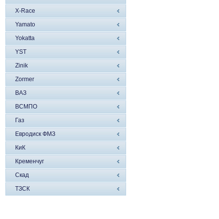
X-Race
Yamato
Yokatta
YST
Zinik
Zormer
ВАЗ
ВСМПО
Газ
Евродиск ФМЗ
КиК
Кременчуг
Скад
ТЗСК