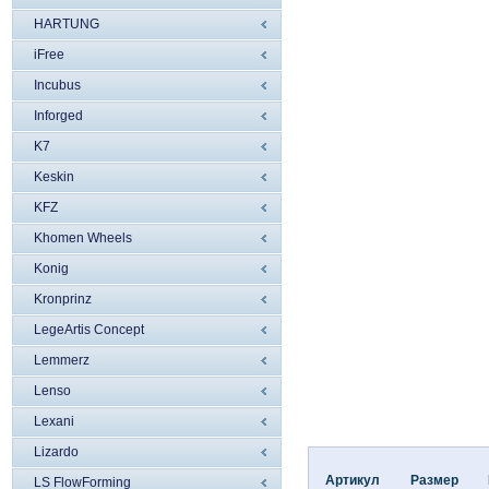
HARTUNG
iFree
Incubus
Inforged
K7
Keskin
KFZ
Khomen Wheels
Konig
Kronprinz
LegeArtis Concept
Lemmerz
Lenso
Lexani
Lizardo
Артикул
Размер
LS FlowForming