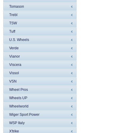
Tomason
Trebl
TSW
Tuff
U.S. Wheels
Verde
Vianor
Viscera
Vissol
VSN
Wheel Pros
Wheels UP
Wheelworld
Wiger Sport Power
WSP Italy
X'trike