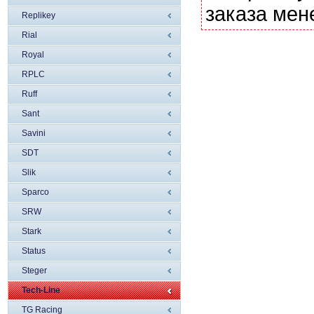
заказа мен
Replikey
Rial
Royal
RPLC
Ruff
Sant
Savini
SDT
Slik
Sparco
SRW
Stark
Status
Steger
Tech-Line
TG Racing