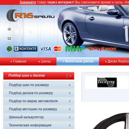
Закажите
товар
через интернет
! Вы сэкономите время и силы. Н
Главная
Шины
Колёсные диски
Диски Replic
Подбор шин и дисков
Подбор шин по размеру
Подбор дисков по размеру
Подбор по марке автомобиля
Подбор мотошин по размеру
Шинный калькулятор
Техническая информация