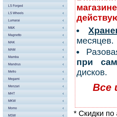
магазине
LS Forged
LS Wheels
действую
Lumarai
Хран
M&K
Magnetto
месяцев.
MAK
Разов
MAM
Mamba
при сам
Mandrus
дисков.
Mefro
Megami
Все 
Menzari
MHT
MKW
Momo
* Скидки по
MSW