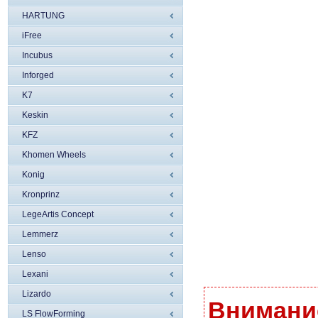
HARTUNG
iFree
Incubus
Inforged
K7
Keskin
KFZ
Khomen Wheels
Konig
Kronprinz
LegeArtis Concept
Lemmerz
Lenso
Lexani
Lizardo
Внимание
LS FlowForming