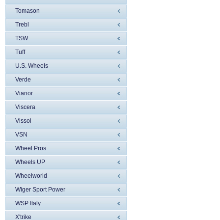
Tomason
Trebl
TSW
Tuff
U.S. Wheels
Verde
Vianor
Viscera
Vissol
VSN
Wheel Pros
Wheels UP
Wheelworld
Wiger Sport Power
WSP Italy
X'trike