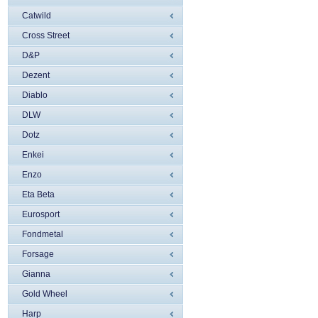
Catwild
Cross Street
D&P
Dezent
Diablo
DLW
Dotz
Enkei
Enzo
Eta Beta
Eurosport
Fondmetal
Forsage
Gianna
Gold Wheel
Harp