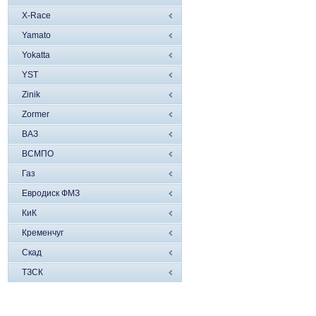
X-Race
Yamato
Yokatta
YST
Zinik
Zormer
ВАЗ
ВСМПО
Газ
Евродиск ФМЗ
КиК
Кременчуг
Скад
ТЗСК