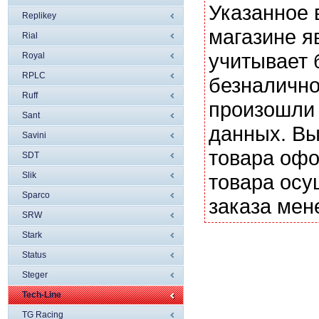
Указанное 
Replikey
магазине я
Rial
учитывает 
Royal
RPLC
безналично
Ruff
произошли 
Sant
данных. Вы
Savini
товара офо
SDT
Slik
товара осу
Sparco
заказа мен
SRW
Stark
Status
Steger
Tech-Line
TG Racing