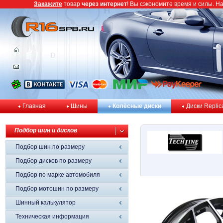
Закажите
товар
через интернет
! Вы сэкономите время и силы. Н
Главная
Шины
Колёсные диски
Диски Replic
Подбор шин и дисков
Подбор шин по размеру
Подбор дисков по размеру
Подбор по марке автомобиля
Подбор мотошин по размеру
Шинный калькулятор
Техническая информация