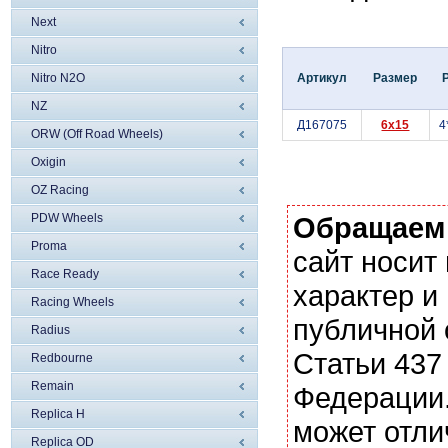
Next
Nitro
Nitro N2O
Артикул
Размер
NZ
Д167075
6x15
4
ORW (Off Road Wheels)
Oxigin
OZ Racing
PDW Wheels
Обращаем
Proma
сайт носи
Race Ready
характер и
Racing Wheels
публичной
Radius
Статьи 437
Redbourne
Remain
Федерации.
Replica H
может отли
Replica OD