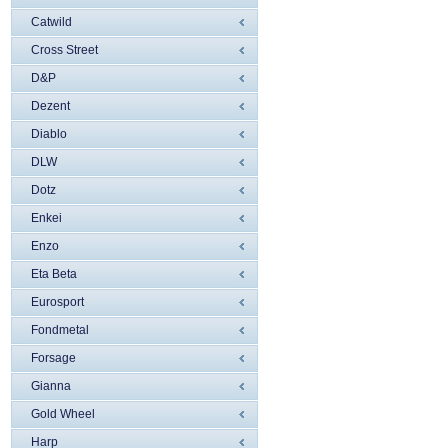
Catwild
Cross Street
D&P
Dezent
Diablo
DLW
Dotz
Enkei
Enzo
Eta Beta
Eurosport
Fondmetal
Forsage
Gianna
Gold Wheel
Harp