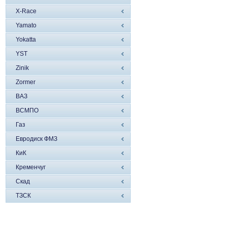
X-Race
Yamato
Yokatta
YST
Zinik
Zormer
ВАЗ
ВСМПО
Газ
Евродиск ФМЗ
КиК
Кременчуг
Скад
ТЗСК