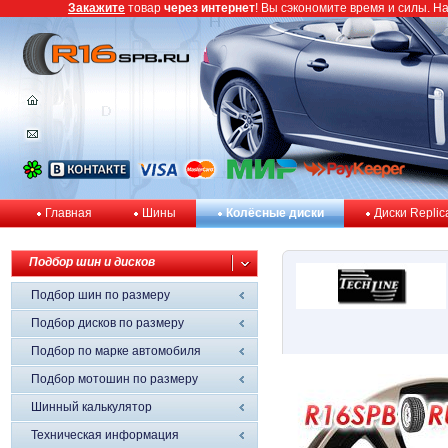
Закажите
товар
через интернет
! Вы сэкономите время и силы. Н
Главная
Шины
Колёсные диски
Диски Replic
Подбор шин и дисков
Подбор шин по размеру
Подбор дисков по размеру
Подбор по марке автомобиля
Подбор мотошин по размеру
Шинный калькулятор
Техническая информация