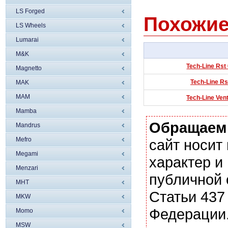
LS Forged
Похожие
LS Wheels
Lumarai
M&K
Tech-Line Rst
Magnetto
Tech-Line Rs
MAK
MAM
Tech-Line Ven
Mamba
Обращаем
Mandrus
Mefro
сайт носи
Megami
характер и
Menzari
публичной
MHT
Статьи 437
MKW
Федерации.
Momo
MSW