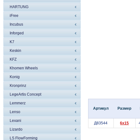
HARTUNG
iFree
Incubus
Inforged
K7
Keskin
KFZ
Khomen Wheels
Konig
Kronprinz
LegeArtis Concept
Lemmerz
Артикул
Размер
Lenso
Lexani
Д83544
6x15
Lizardo
LS FlowForming