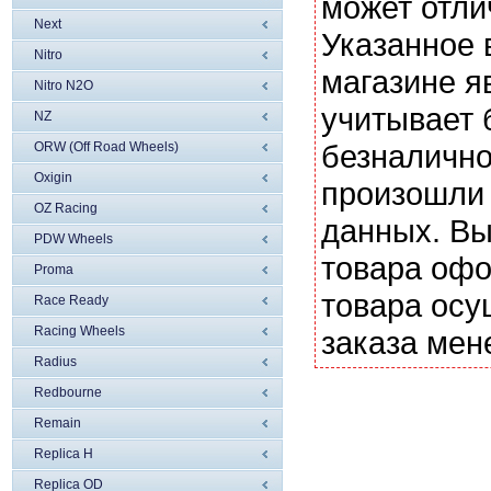
может отли
Next
Указанное 
Nitro
магазине я
Nitro N2O
учитывает 
NZ
безналично
ORW (Off Road Wheels)
Oxigin
произошли 
OZ Racing
данных. Вы
PDW Wheels
товара офо
Proma
товара осу
Race Ready
Racing Wheels
заказа мен
Radius
Redbourne
Remain
Replica H
Replica OD