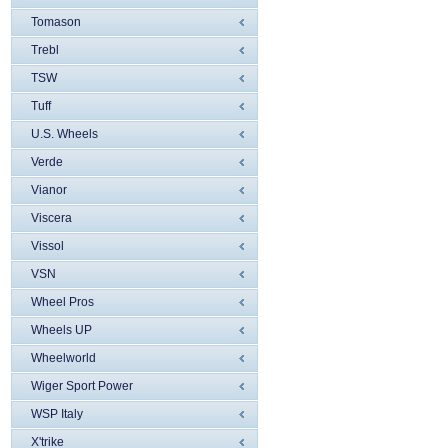
Tomason
Trebl
TSW
Tuff
U.S. Wheels
Verde
Vianor
Viscera
Vissol
VSN
Wheel Pros
Wheels UP
Wheelworld
Wiger Sport Power
WSP Italy
X'trike