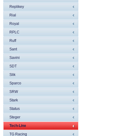
Replikey
Rial
Royal
RPLC
Ruff
Sant
Savini
SDT
Slik
Sparco
SRW
Stark
Status
Steger
Tech-Line
TG Racing