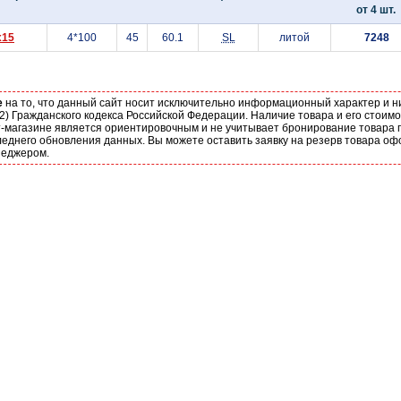
от 4 шт.
x15
4*100
45
60.1
SL
литой
7248
е
на то, что данный сайт носит исключительно информационный характер и н
2) Гражданского кодекса Российской Федерации. Наличие товара и его стоим
-магазине является ориентировочным и не учитывает бронирование товара п
еднего обновления данных. Вы можете оставить заявку на резерв товара оф
неджером.