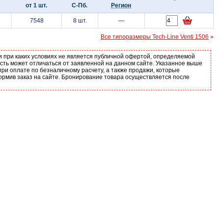
от 1 шт.
С-Пб.
Регион
7548
8 шт.
—
Все типоразмеры Tech-Line Venti 1506
»
и при каких условиях не является публичной офертой, определяемой
ость может отличаться от заявленной на данном сайте. Указанное выше
ри оплате по безналичному расчету, а также продажи, которые
ормив заказ на сайте. Бронирование товара осуществляется после