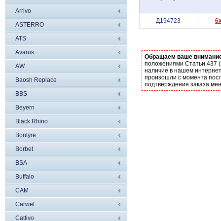
Arrivo
Д194723
6
ASTERRO
ATS
Avarus
Обращаем ваше внимани
положениями Статьи 437 (
AW
наличие в нашем интернет
произошли с момента посл
Baosh Replace
подтверждения заказа ме
BBS
Beyern
Black Rhino
Bontyre
Borbet
BSA
Buffalo
CAM
Carwel
Cattivo