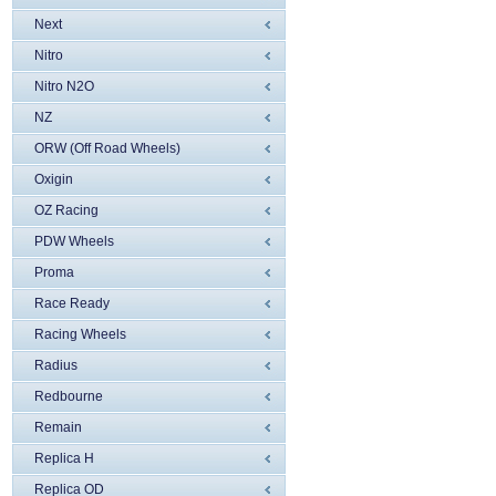
Next
Nitro
Nitro N2O
NZ
ORW (Off Road Wheels)
Oxigin
OZ Racing
PDW Wheels
Proma
Race Ready
Racing Wheels
Radius
Redbourne
Remain
Replica H
Replica OD