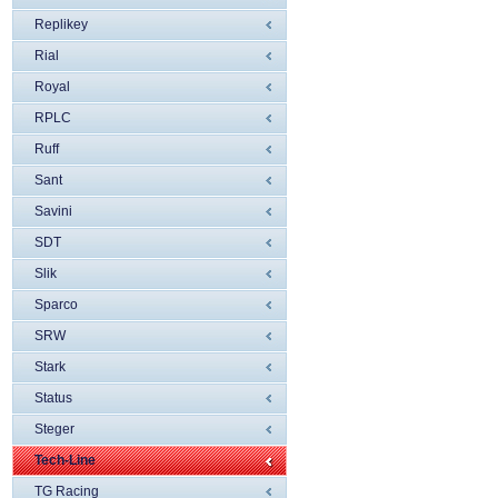
Replikey
Rial
Royal
RPLC
Ruff
Sant
Savini
SDT
Slik
Sparco
SRW
Stark
Status
Steger
Tech-Line
TG Racing