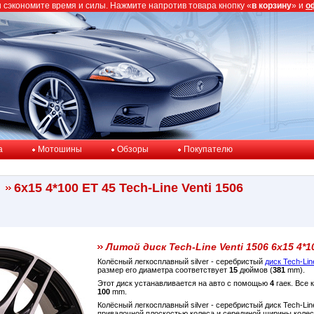
ы сэкономите время и силы. Нажмите напротив товара кнопку «
в корзину
» и
о
a
Мотошины
Обзоры
Покупателю
6x15 4*100 ET 45 Tech-Line Venti 1506
Литой диск Tech-Line Venti 1506 6x15 4*1
Колёсный легкосплавный silver - серебристый
диск Tech-Lin
размер его диаметра соответствует
15
дюймов (
381
mm).
Этот диск устанавливается на авто с помощью
4
гаек. Все 
100
mm.
Колёсный легкосплавный silver - серебристый диск Tech-Lin
привалочной плоскостью колеса и серединой ширины коле