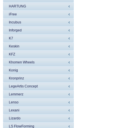
HARTUNG
iFree
Incubus
Inforged
K7
Keskin
KFZ
Khomen Wheels
Konig
Kronprinz
LegeArtis Concept
Lemmerz
Lenso
Lexani
Lizardo
LS FlowForming