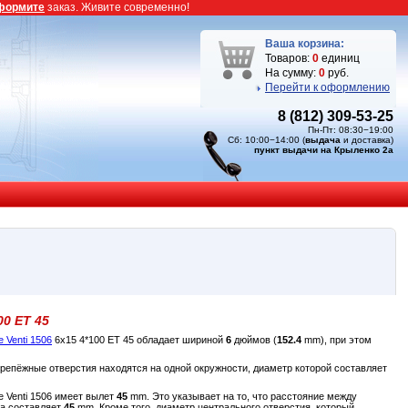
формите
заказ. Живите современно!
Ваша корзина:
Товаров:
0
единиц
На сумму:
0
руб.
Перейти к оформлению
8 (812) 309-53-25
Пн-Пт: 08:30−19:00
Сб: 10:00−14:00 (
выдача
и доставка)
пункт выдачи на Крыленко 2а
00 ET 45
e Venti 1506
6x15 4*100 ET 45 обладает шириной
6
дюймов (
152.4
mm), при этом
крепёжные отверстия находятся на одной окружности, диаметр которой составляет
e Venti 1506 имеет вылет
45
mm. Это указывает на то, что расстояние между
са составляет
45
mm. Кроме того, диаметр центрального отверстия, который