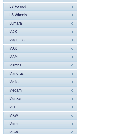
LS Forged
LS Wheels
Lumarai
M&K
Magnetto
MAK
MAM
Mamba
Mandrus
Mefro
Megami
Menzari
MHT
MKW
Momo
MSW