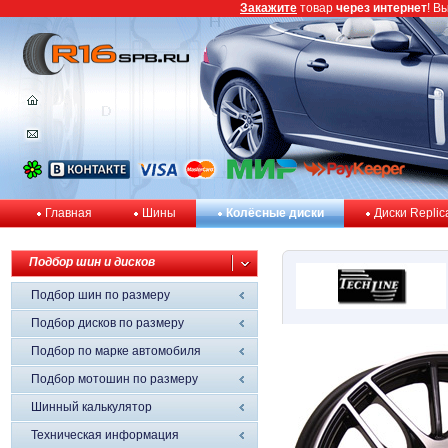
Закажите
товар
через интернет
! В
Главная
Шины
Колёсные диски
Диски Replic
Подбор шин и дисков
Подбор шин по размеру
Подбор дисков по размеру
Подбор по марке автомобиля
Подбор мотошин по размеру
Шинный калькулятор
Техническая информация