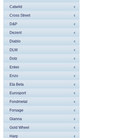
Catwild
Cross Street
D&P
Dezent
Diablo
DLW
Dotz
Enkei
Enzo
Eta Beta
Eurosport
Fondmetal
Forsage
Gianna
Gold Wheel
Harp