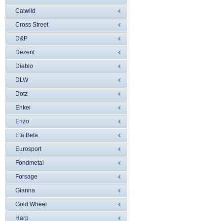
Catwild
Cross Street
D&P
Dezent
Diablo
DLW
Dotz
Enkei
Enzo
Eta Beta
Eurosport
Fondmetal
Forsage
Gianna
Gold Wheel
Harp