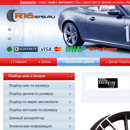
Закажите
товар
через интернет
! Вы сэкономите время и силы. Н
Главная
Шины
Колёсные диски
Диски Replic
Подбор шин и дисков
Подбор шин по размеру
Подбор дисков по размеру
Подбор по марке автомобиля
Подбор мотошин по размеру
Шинный калькулятор
Техническая информация