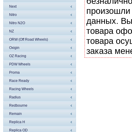
безналично
Next
произошли 
Nitro
данных. Вы
Nitro N2O
товара офо
NZ
товара осу
ORW (Off Road Wheels)
Oxigin
заказа мен
OZ Racing
PDW Wheels
Proma
Race Ready
Racing Wheels
Radius
Redbourne
Remain
Replica H
Replica OD