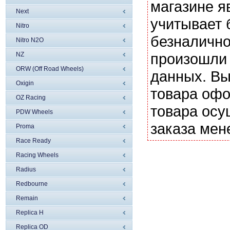
магазине я
Next
учитывает 
Nitro
безналично
Nitro N2O
произошли 
NZ
ORW (Off Road Wheels)
данных. Вы
Oxigin
товара офо
OZ Racing
товара осу
PDW Wheels
заказа мен
Proma
Race Ready
Racing Wheels
Radius
Redbourne
Remain
Replica H
Replica OD