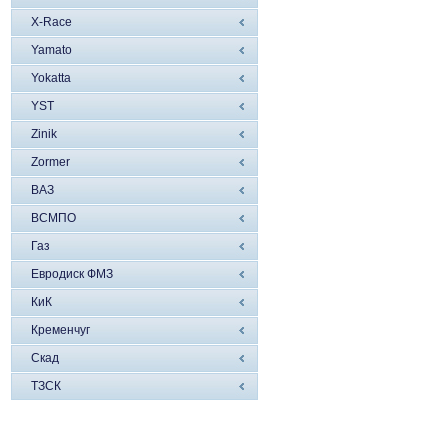
X-Race
Yamato
Yokatta
YST
Zinik
Zormer
ВАЗ
ВСМПО
Газ
Евродиск ФМЗ
КиК
Кременчуг
Скад
ТЗСК