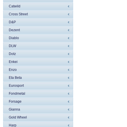
Catwild
Cross Street
D&P
Dezent
Diablo
DLW
Dotz
Enkei
Enzo
Eta Beta
Eurosport
Fondmetal
Forsage
Gianna
Gold Wheel
Harp