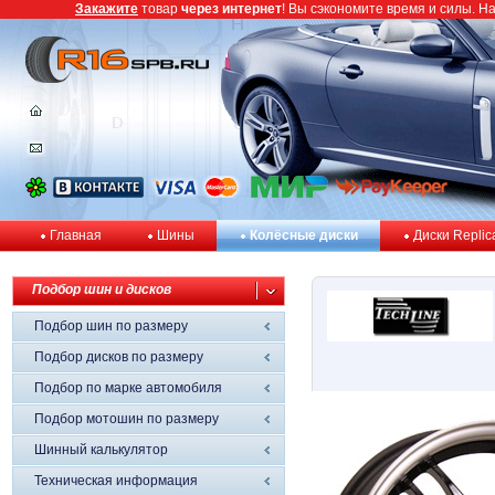
Закажите
товар
через интернет
! Вы сэкономите время и силы. Н
Главная
Шины
Колёсные диски
Диски Replic
Подбор шин и дисков
Подбор шин по размеру
Подбор дисков по размеру
Подбор по марке автомобиля
Подбор мотошин по размеру
Шинный калькулятор
Техническая информация