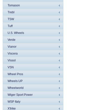
Tomason
Trebl
TSW
Tuff
U.S. Wheels
Verde
Vianor
Viscera
Vissol
VSN
Wheel Pros
Wheels UP
Wheelworld
Wiger Sport Power
WSP Italy
X'trike