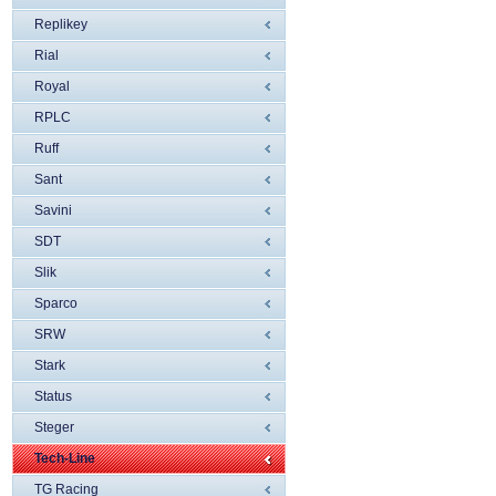
Replikey
Rial
Royal
RPLC
Ruff
Sant
Savini
SDT
Slik
Sparco
SRW
Stark
Status
Steger
Tech-Line
TG Racing