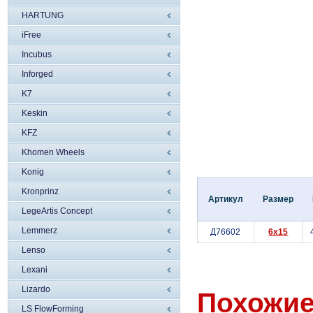
HARTUNG
iFree
Incubus
Inforged
K7
Keskin
KFZ
Khomen Wheels
Konig
Kronprinz
Артикул
Размер
LegeArtis Concept
Lemmerz
Д76602
6x15
Lenso
Lexani
Lizardo
Похожие
LS FlowForming