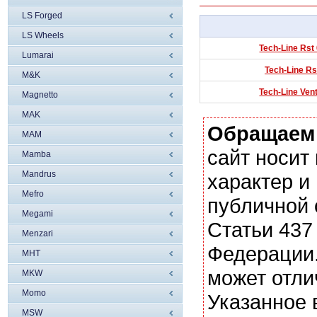
LS Forged
LS Wheels
Tech-Line Rst
Lumarai
Tech-Line Rs
M&K
Tech-Line Ven
Magnetto
MAK
Обращаем
MAM
сайт носи
Mamba
Mandrus
характер и
Mefro
публичной
Megami
Статьи 437
Menzari
Федерации.
MHT
может отли
MKW
Momo
Указанное 
MSW