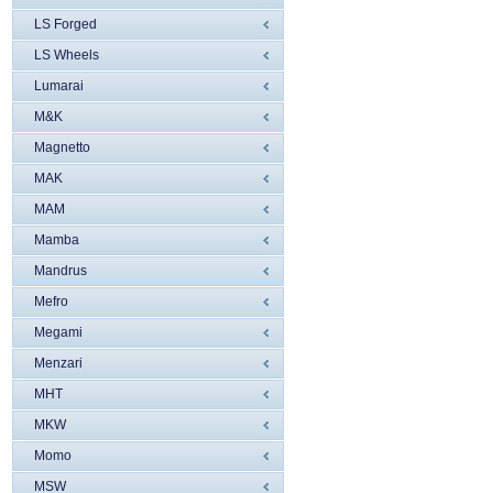
LS Forged
LS Wheels
Lumarai
M&K
Magnetto
MAK
MAM
Mamba
Mandrus
Mefro
Megami
Menzari
MHT
MKW
Momo
MSW