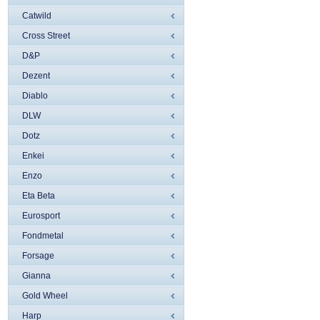
Catwild
Cross Street
D&P
Dezent
Diablo
DLW
Dotz
Enkei
Enzo
Eta Beta
Eurosport
Fondmetal
Forsage
Gianna
Gold Wheel
Harp