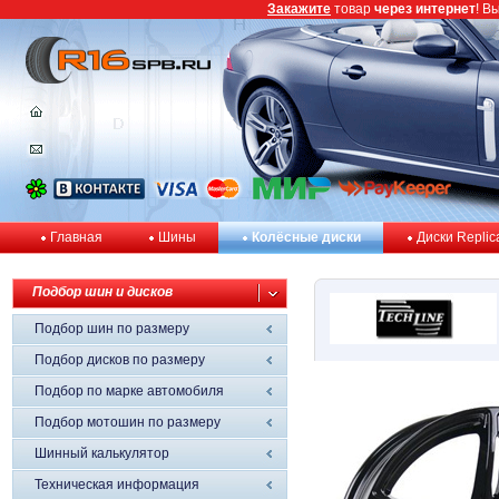
Закажите
товар
через интернет
! В
Главная
Шины
Колёсные диски
Диски Replic
Подбор шин и дисков
Подбор шин по размеру
Подбор дисков по размеру
Подбор по марке автомобиля
Подбор мотошин по размеру
Шинный калькулятор
Техническая информация