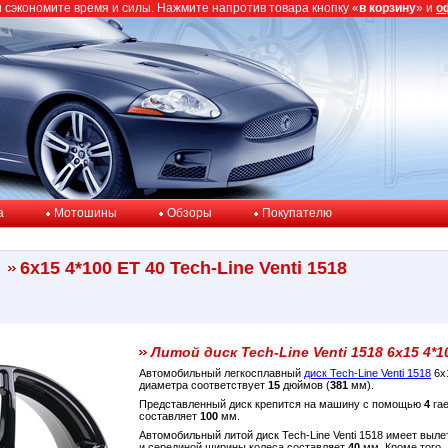
ы сэкономите время и силы. Нажмите напротив товара кнопку «
в корзину
» и
о
a
Мотошины
Обзоры
Покупателю
6x15 4*100 ET 40 Tech-Line Venti 1518
Литой диск Tech-Line Venti 1518 6x15 4*1
Автомобильный легкосплавный
диск Tech-Line Venti 1518
6x
диаметра соответствует
15
дюймов (
381
мм).
Представленный диск крепится на машину с помощью
4
гае
составляет
100
мм.
Автомобильный литой диск Tech-Line Venti 1518 имеет выл
и серединой ширины колеса составляет
40
мм. Кроме того,