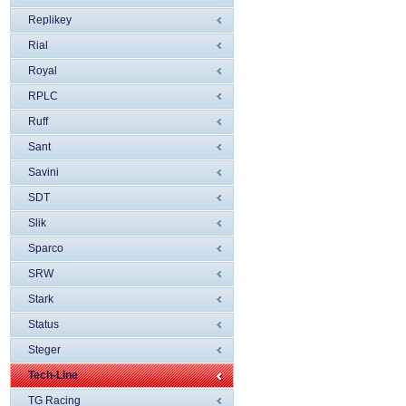
Replikey
Rial
Royal
RPLC
Ruff
Sant
Savini
SDT
Slik
Sparco
SRW
Stark
Status
Steger
Tech-Line
TG Racing