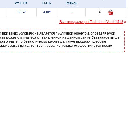
от 1 шт.
С-Пб.
Регион
8057
4 шт.
—
Все типоразмеры Tech-Line Venti 1518
»
и при каких условиях не является публичной офертой, определяемой
ость может отличаться от заявленной на данном сайте. Указанное выше
ри оплате по безналичному расчету, а также продажи, которые
ормив заказ на сайте. Бронирование товара осуществляется после