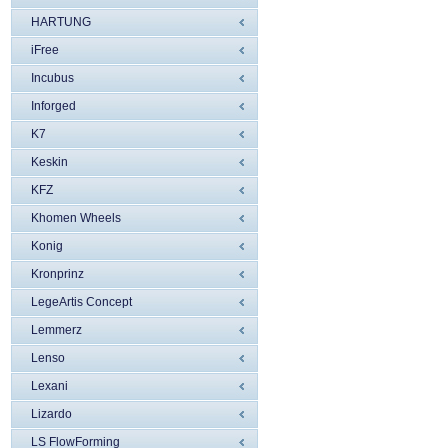
HARTUNG
iFree
Incubus
Inforged
K7
Keskin
KFZ
Khomen Wheels
Konig
Kronprinz
LegeArtis Concept
Lemmerz
Lenso
Lexani
Lizardo
LS FlowForming