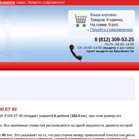
формите
заказ. Живите современно!
Ваша корзина:
Товаров:
0
единиц
На сумму:
0
руб.
Перейти к оформлению
8 (812) 309-53-25
Пн-Пт: 08:30−19:00
Сб: 10:00−14:00 (
выдача
и доставка)
пункт выдачи на Крыленко 2а
00 ET 40
15 4*100 ET 40 обладает шириной
6
дюймов (
152.4
мм), при этом размер его
к. Все крепёжные отверстия располагаются на одной окружности, диаметр которой
ет
40
mm. Это указывает на то, что расстояние между привалочной плоскостью диска
 диаметр центрального отверстия, который измеряется со стороны привалочной