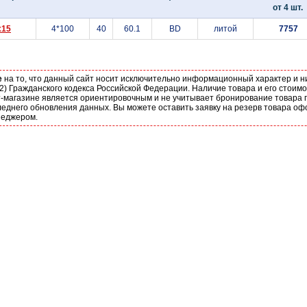
от 4 шт.
x15
4*100
40
60.1
BD
литой
7757
е
на то, что данный сайт носит исключительно информационный характер и н
2) Гражданского кодекса Российской Федерации. Наличие товара и его стоим
-магазине является ориентировочным и не учитывает бронирование товара п
еднего обновления данных. Вы можете оставить заявку на резерв товара оф
неджером.