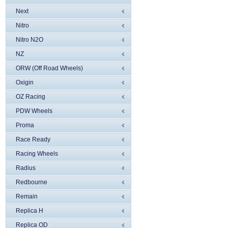
Next
Nitro
Nitro N2O
NZ
ORW (Off Road Wheels)
Oxigin
OZ Racing
PDW Wheels
Proma
Race Ready
Racing Wheels
Radius
Redbourne
Remain
Replica H
Replica OD