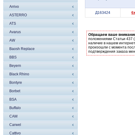
Arrivo
Д163424
6
ASTERRO
ATS
Avarus
Обращаем ваше внимани
положениями Статьи 437 (
AW
наличие в нашем интернет
произошли с момента посл
Baosh Replace
подтверждения заказа ме
BBS
Beyern
Black Rhino
Bontyre
Borbet
BSA
Buffalo
CAM
Carwel
Cattivo