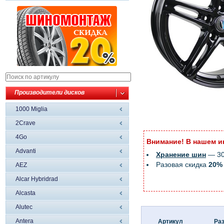
Производители дисков
1000 Miglia
2Crave
4Go
Внимание! В нашем и
Advanti
Хранение шин
— 300
Разовая скидка
20%
AEZ
Alcar Hybridrad
Alcasta
Alutec
Antera
Артикул
Ра