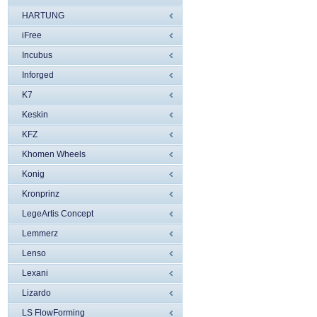
HARTUNG
iFree
Incubus
Inforged
K7
Keskin
KFZ
Khomen Wheels
Konig
Kronprinz
LegeArtis Concept
Lemmerz
Lenso
Lexani
Lizardo
LS FlowForming