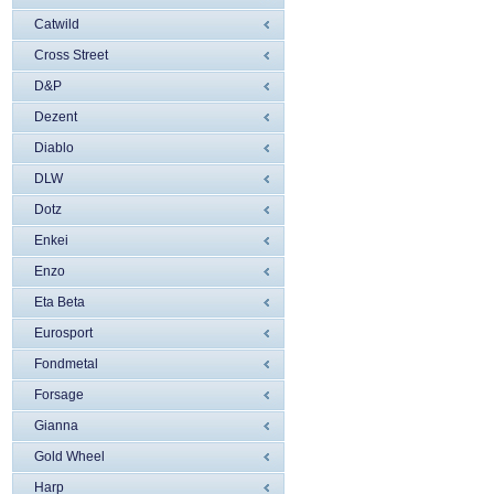
Catwild
Cross Street
D&P
Dezent
Diablo
DLW
Dotz
Enkei
Enzo
Eta Beta
Eurosport
Fondmetal
Forsage
Gianna
Gold Wheel
Harp