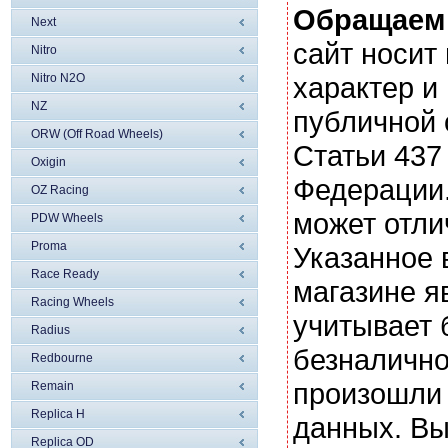
Обращаем
Next
сайт носи
Nitro
Nitro N2O
характер и
NZ
публичной
ORW (Off Road Wheels)
Статьи 437
Oxigin
Федерации.
OZ Racing
может отли
PDW Wheels
Proma
Указанное 
Race Ready
магазине я
Racing Wheels
учитывает 
Radius
безналично
Redbourne
произошли 
Remain
Replica H
данных. Вы
Replica OD