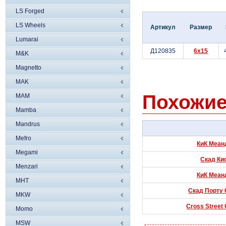
LS Forged
LS Wheels
Артикул
Размер
Lumarai
Д120835
6x15
M&K
Magnetto
MAK
Похожие
MAM
Mamba
Mandrus
Mefro
КиК Меанд
Megami
Скад Кио
Menzari
КиК Меанд
MHT
Скад Порту 6
MKW
Cross Street 
Momo
MSW