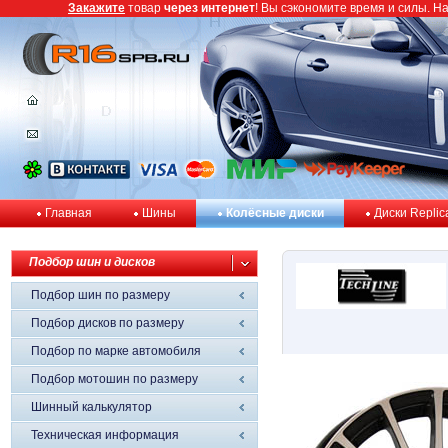
Закажите
товар
через интернет
! Вы сэкономите время и силы. Н
Главная
Шины
Колёсные диски
Диски Replic
Подбор шин и дисков
Подбор шин по размеру
Подбор дисков по размеру
Подбор по марке автомобиля
Подбор мотошин по размеру
Шинный калькулятор
Техническая информация