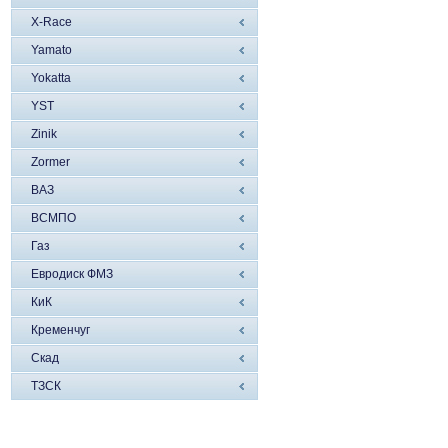
X-Race
Yamato
Yokatta
YST
Zinik
Zormer
ВАЗ
ВСМПО
Газ
Евродиск ФМЗ
КиК
Кременчуг
Скад
ТЗСК