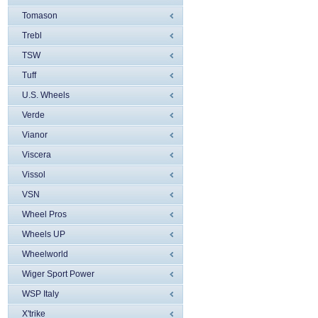
Tomason
Trebl
TSW
Tuff
U.S. Wheels
Verde
Vianor
Viscera
Vissol
VSN
Wheel Pros
Wheels UP
Wheelworld
Wiger Sport Power
WSP Italy
X'trike