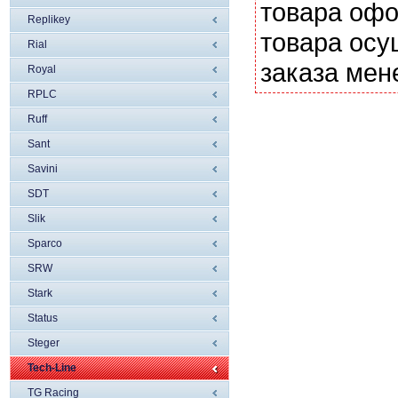
товара офо
Replikey
товара осу
Rial
заказа мен
Royal
RPLC
Ruff
Sant
Savini
SDT
Slik
Sparco
SRW
Stark
Status
Steger
Tech-Line
TG Racing