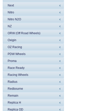
Next
Nitro
Nitro N2O
NZ
ORW (Off Road Wheels)
Oxigin
OZ Racing
PDW Wheels
Proma
Race Ready
Racing Wheels
Radius
Redbourne
Remain
Replica H
Replica OD