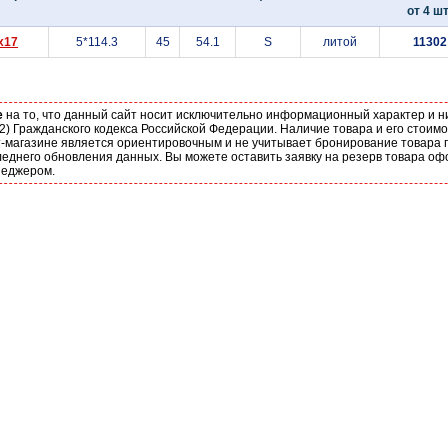
от 4 шт
x17
5*114.3
45
54.1
S
литой
11302
е
на то, что данный сайт носит исключительно информационный характер и н
2) Гражданского кодекса Российской Федерации. Наличие товара и его стоим
-магазине является ориентировочным и не учитывает бронирование товара п
еднего обновления данных. Вы можете оставить заявку на резерв товара оф
неджером.