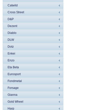
Catwild
Cross Street
D&P
Dezent
Diablo
DLW
Dotz
Enkei
Enzo
Eta Beta
Eurosport
Fondmetal
Forsage
Gianna
Gold Wheel
Harp