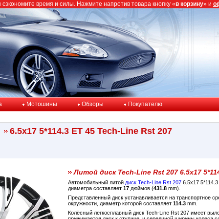
ы сэкономите время и силы. Нажмите напротив товара кнопку «
в корзину
» и
о
a
Мотошины
Обзоры
Покупателю
6.5x17 5*114.3 ET 45 Tech-Line Rst 207
Литой диск Tech-Line Rst 207 6.5x17 5*11
Автомобильный литой
диск Tech-Line Rst 207
6.5x17 5*114.
диаметра составляет
17
дюймов (
431.8
mm).
Представленный диск устанавливается на транспортное с
окружности, диаметр которой составляет
114.3
mm.
Колёсный легкосплавный диск Tech-Line Rst 207 имеет выл
прижимается диск к ступице, и серединой ширины колеса 