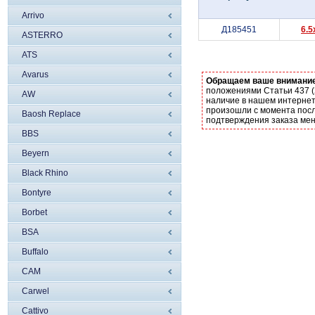
Arrivo
Д185451
6.5
ASTERRO
ATS
Avarus
Обращаем ваше внимани
положениями Статьи 437 (
AW
наличие в нашем интернет
произошли с момента посл
Baosh Replace
подтверждения заказа ме
BBS
Beyern
Black Rhino
Bontyre
Borbet
BSA
Buffalo
CAM
Carwel
Cattivo