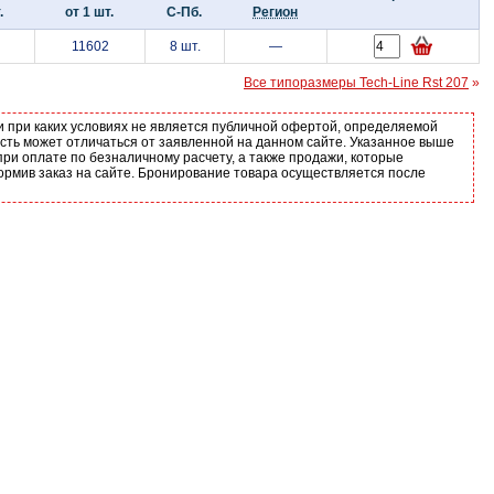
.
от 1 шт.
С-Пб.
Регион
11602
8 шт.
—
Все типоразмеры Tech-Line Rst 207
»
и при каких условиях не является публичной офертой, определяемой
ость может отличаться от заявленной на данном сайте. Указанное выше
ри оплате по безналичному расчету, а также продажи, которые
ормив заказ на сайте. Бронирование товара осуществляется после