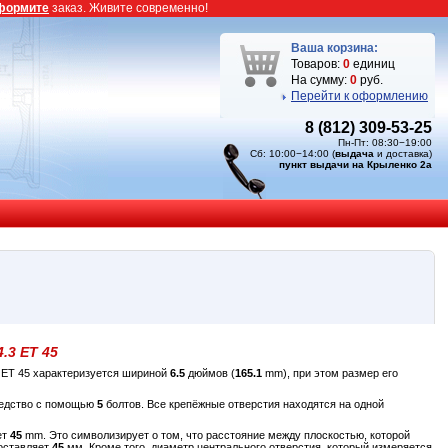
формите
заказ. Живите современно!
Ваша корзина:
Товаров:
0
единиц
На сумму:
0
руб.
Перейти к оформлению
8 (812) 309-53-25
Пн-Пт: 08:30−19:00
Сб: 10:00−14:00 (
выдача
и доставка)
пункт выдачи на Крыленко 2а
4.3 ET 45
3 ET 45 характеризуется шириной
6.5
дюймов (
165.1
mm), при этом размер его
редство с помощью
5
болтов. Все крепёжные отверстия находятся на одной
ет
45
mm. Это символизирует о том, что расстояние между плоскостью, которой
составляет
45
мм. Кроме того, диаметр центрального отверстия, который измеряется