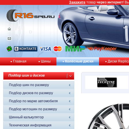
Закажите
товар
через интернет
! В
Главная
Шины
Колёсные диски
Диски Replic
Подбор шин и дисков
Подбор шин по размеру
Подбор дисков по размеру
Подбор по марке автомобиля
Подбор мотошин по размеру
Шинный калькулятор
Техническая информация