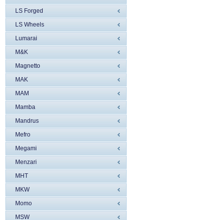
LS Forged
LS Wheels
Lumarai
M&K
Magnetto
MAK
MAM
Mamba
Mandrus
Mefro
Megami
Menzari
MHT
MKW
Momo
MSW