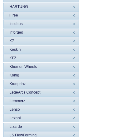
HARTUNG
iFree
Incubus
Inforged
K7
Keskin
KFZ
Khomen Wheels
Konig
Kronprinz
LegeArtis Concept
Lemmerz
Lenso
Lexani
Lizardo
LS FlowForming