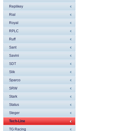
Replikey
Rial
Royal
RPLC
Ruff
Sant
Savini
SDT
Slik
Sparco
SRW
Stark
Status
Steger
Tech-Line
TG Racing