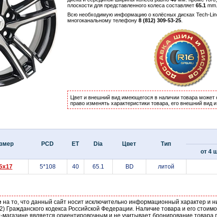
плоскости для представленного колеса составляет
65.1
mm
Всю необходимую информацию о колёсных дисках Tech-Lin
многоканальному телефону
8 (812) 309-53-25
.
Цвет и внешний вид имеющегося в наличии товара может 
право изменять характеристики товара, его внешний вид 
змер
PCD
ET
Dia
Цвет
Тип
от 4 ш
.5x17
5*108
40
65.1
BD
литой
е
на то, что данный сайт носит исключительно информационный характер и н
2) Гражданского кодекса Российской Федерации. Наличие товара и его стоим
-магазине является ориентировочным и не учитывает бронирование товара п