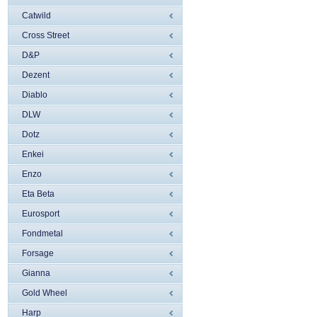
Catwild
Cross Street
D&P
Dezent
Diablo
DLW
Dotz
Enkei
Enzo
Eta Beta
Eurosport
Fondmetal
Forsage
Gianna
Gold Wheel
Harp