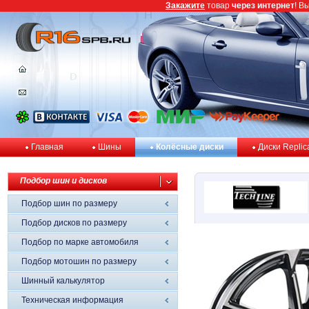
Закажите
товар
через интернет
! В
Главная
Шины
Колёсные диски
Диски Replic
Подбор шин и дисков
Подбор шин по размеру
Подбор дисков по размеру
Подбор по марке автомобиля
Подбор мотошин по размеру
Шинный калькулятор
Техническая информация