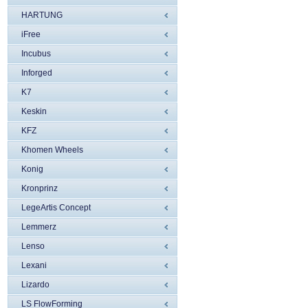
HARTUNG
iFree
Incubus
Inforged
K7
Keskin
KFZ
Khomen Wheels
Konig
Kronprinz
LegeArtis Concept
Lemmerz
Lenso
Lexani
Lizardo
LS FlowForming