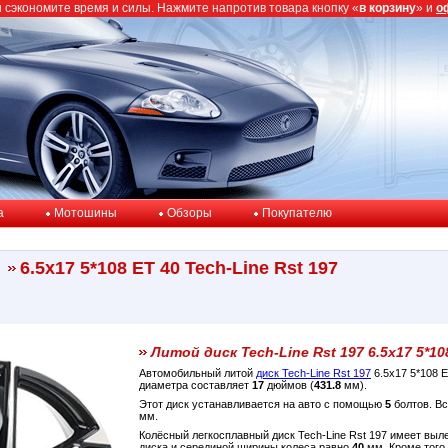
ы сэкономите время и силы. Нажмите напротив товара кнопку «
в корзину
» и
о
a
Мотошины
Обзоры
Покупателю
6.5x17 5*108 ET 40 Tech-Line Rst 197
Литой диск Tech-Line Rst 197 6.5x17 5*10
Автомобильный литой
диск Tech-Line Rst 197
6.5x17 5*108 
диаметра составляет
17
дюймов (
431.8
мм).
Этот диск устанавливается на авто с помощью
5
болтов. Вс
мм.
Колёсный легкосплавный диск Tech-Line Rst 197 имеет выл
диска и серединой ширины колеса равно
40
мм. Кроме того,