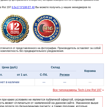
.
e Rst 197
6.5x17 5*108 ET 40
Вы можете получить у наших менеджеров по
отличатся от представленного на фотографии. Производитель оставляет за собой
и комплектность без предварительного уведомления.
Цена (руб.)
Склад
Корзина
т.
от 1 шт.
С-Пб.
Регион
нет в наличии
—
—
—
Все типоразмеры Tech-Line Rst 197
»
и при каких условиях не является публичной офертой, определяемой
ость может отличаться от заявленной на данном сайте. Указанное выше
ри оплате по безналичному расчету, а также продажи, которые