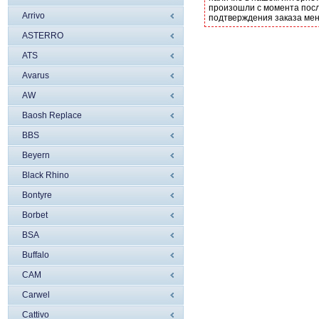
произошли с момента посл
Arrivo
подтверждения заказа ме
ASTERRO
ATS
Avarus
AW
Baosh Replace
BBS
Beyern
Black Rhino
Bontyre
Borbet
BSA
Buffalo
CAM
Carwel
Cattivo