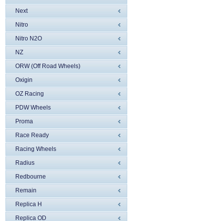
Next
Nitro
Nitro N2O
NZ
ORW (Off Road Wheels)
Oxigin
OZ Racing
PDW Wheels
Proma
Race Ready
Racing Wheels
Radius
Redbourne
Remain
Replica H
Replica OD