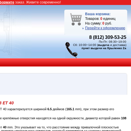
формите
заказ. Живите современно!
Ваша корзина:
Товаров:
0
единиц
На сумму:
0
руб.
Перейти к оформлению
8 (812) 309-53-25
Пн-Пт: 08:30−19:00
Сб: 10:00−14:00 (
выдача
и доставка)
пункт выдачи на Крыленко 2а
8 ET 40
ET 40 характеризуется шириной
6.5
дюймов (
165.1
mm), при этом размер его
е крепёжные отверстия находятся на одной окружности, диаметр которой равен
108
ет
40
mm. Это указывает на то, что расстояние между привалочной плоскостью
 диаметр центрального отверстия, который измеряется со стороны привалочной