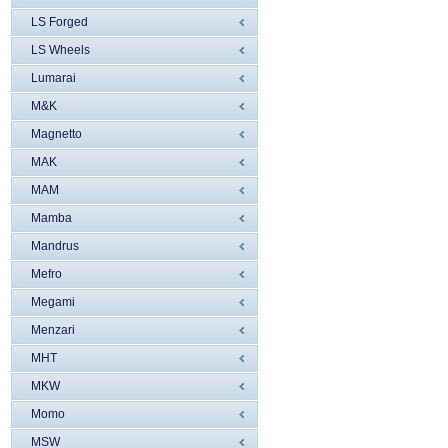
LS Forged
LS Wheels
Lumarai
M&K
Magnetto
MAK
MAM
Mamba
Mandrus
Mefro
Megami
Menzari
MHT
MKW
Momo
MSW