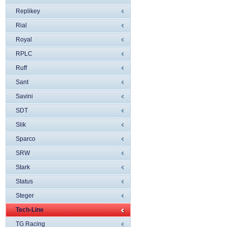
Replikey
Rial
Royal
RPLC
Ruff
Sant
Savini
SDT
Slik
Sparco
SRW
Stark
Status
Steger
Tech-Line
TG Racing