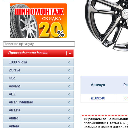
Производители дисков
1000 Miglia
2Crave
4Go
Артикул
Ра
Advanti
AEZ
Д189240
6
Alcar Hybridrad
Alcasta
Alutec
Обращаем ваше внимани
положениями Статьи 437 (
Antera
наличие в нашем интернет