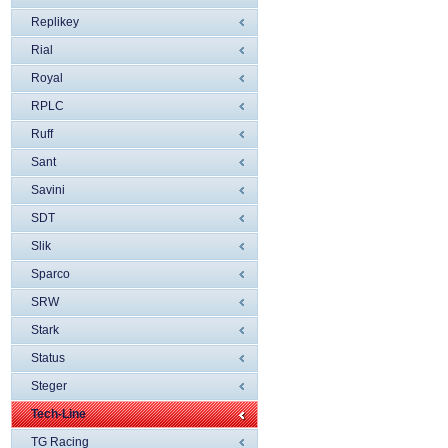
Replikey
Rial
Royal
RPLC
Ruff
Sant
Savini
SDT
Slik
Sparco
SRW
Stark
Status
Steger
Tech-Line
TG Racing