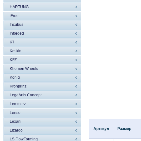
HARTUNG
iFree
Incubus
Inforged
K7
Keskin
KFZ
Khomen Wheels
Konig
Kronprinz
LegeArtis Concept
Lemmerz
Lenso
Lexani
Артикул
Размер
Lizardo
LS FlowForming