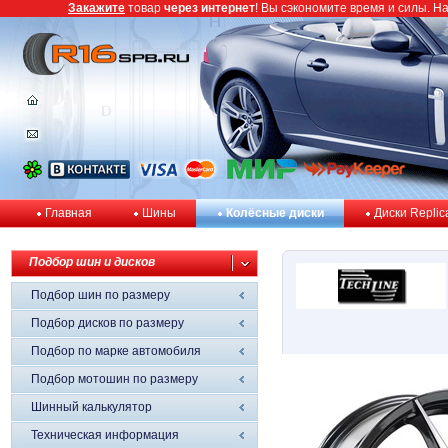
Закажите
товар
через интернет
! Вы сэкономите время и силы. Н
Главная
Шины
Колёсные диски
Диски Replic
Подбор шин и дисков
Подбор шин по размеру
Подбор дисков по размеру
Подбор по марке автомобиля
Подбор мотошин по размеру
Шинный калькулятор
Техническая информация