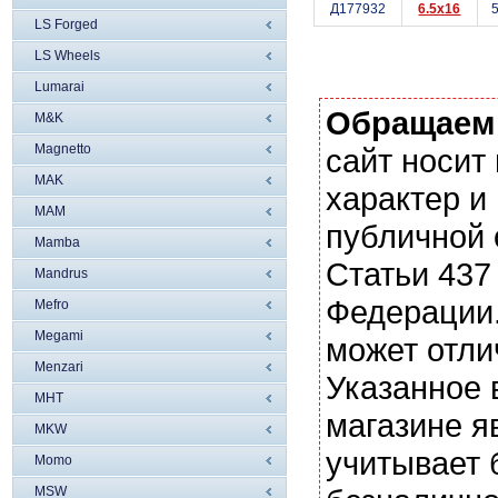
Д177932
6.5x16
5
LS Forged
LS Wheels
Lumarai
Обращаем
M&K
Magnetto
сайт носи
MAK
характер и
MAM
публичной
Mamba
Статьи 437
Mandrus
Федерации.
Mefro
Megami
может отли
Menzari
Указанное 
MHT
магазине я
MKW
учитывает 
Momo
MSW