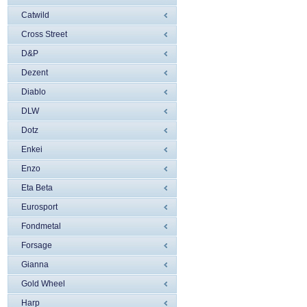
Catwild
Cross Street
D&P
Dezent
Diablo
DLW
Dotz
Enkei
Enzo
Eta Beta
Eurosport
Fondmetal
Forsage
Gianna
Gold Wheel
Harp