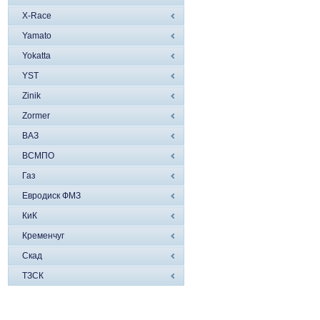
X-Race
Yamato
Yokatta
YST
Zinik
Zormer
ВАЗ
ВСМПО
Газ
Евродиск ФМЗ
КиК
Кременчуг
Скад
ТЗСК