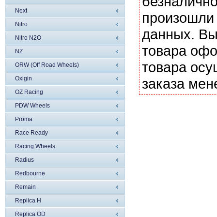
безналично
Next
произошли 
Nitro
данных. Вы
Nitro N2O
товара офо
NZ
товара осу
ORW (Off Road Wheels)
Oxigin
заказа мен
OZ Racing
PDW Wheels
Proma
Race Ready
Racing Wheels
Radius
Redbourne
Remain
Replica H
Replica OD