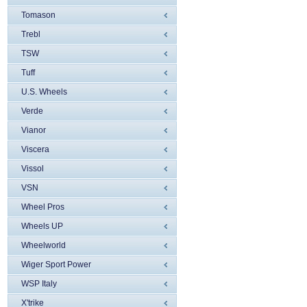
Tomason
Trebl
TSW
Tuff
U.S. Wheels
Verde
Vianor
Viscera
Vissol
VSN
Wheel Pros
Wheels UP
Wheelworld
Wiger Sport Power
WSP Italy
X'trike