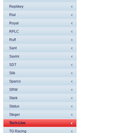
Replikey
Rial
Royal
RPLC
Ruff
Sant
Savini
SDT
Slik
Sparco
SRW
Stark
Status
Steger
Tech-Line
TG Racing