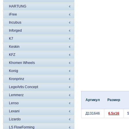
HARTUNG
iFree
Incubus
Inforged
K7
Keskin
KFZ
Khomen Wheels
Konig
Kronprinz
LegeArtis Concept
Lemmerz
Артикул
Размер
Lenso
Lexani
Д131646
6.5x16
5
Lizardo
LS FlowForming