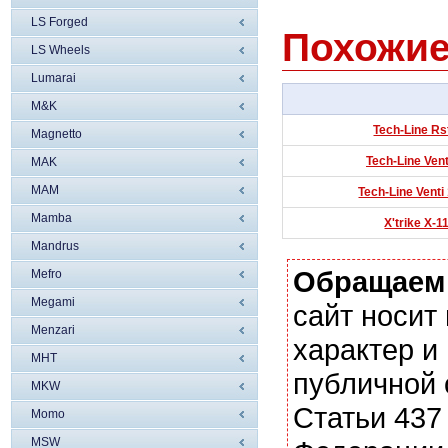
LS Forged
Похожие
LS Wheels
Lumarai
M&K
Tech-Line Rs
Magnetto
Tech-Line Vent
MAK
MAM
Tech-Line Venti
Mamba
X'trike X-1
Mandrus
Обращаем
Mefro
Megami
сайт носи
Menzari
характер и
MHT
публичной
MKW
Статьи 437
Momo
MSW