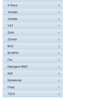
X-Race
Yamato
Yokatta
YST
Zinik
Zormer
ВАЗ
ВСМПО
Газ
Евродиск ФМЗ
КиК
Кременчуг
Скад
ТЗСК