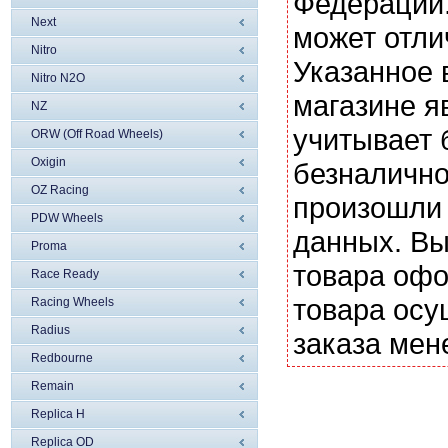
Федерации.
Next
может отли
Nitro
Указанное 
Nitro N2O
магазине я
NZ
учитывает 
ORW (Off Road Wheels)
Oxigin
безналично
OZ Racing
произошли 
PDW Wheels
данных. Вы
Proma
товара офо
Race Ready
товара осу
Racing Wheels
Radius
заказа мен
Redbourne
Remain
Replica H
Replica OD