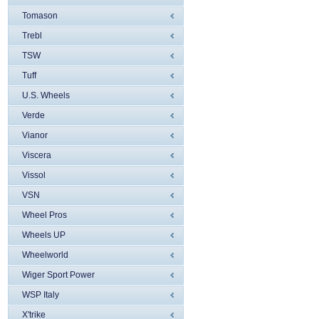
Tomason
Trebl
TSW
Tuff
U.S. Wheels
Verde
Vianor
Viscera
Vissol
VSN
Wheel Pros
Wheels UP
Wheelworld
Wiger Sport Power
WSP Italy
X'trike