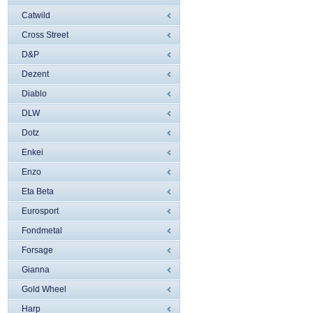
Catwild
Cross Street
D&P
Dezent
Diablo
DLW
Dotz
Enkei
Enzo
Eta Beta
Eurosport
Fondmetal
Forsage
Gianna
Gold Wheel
Harp