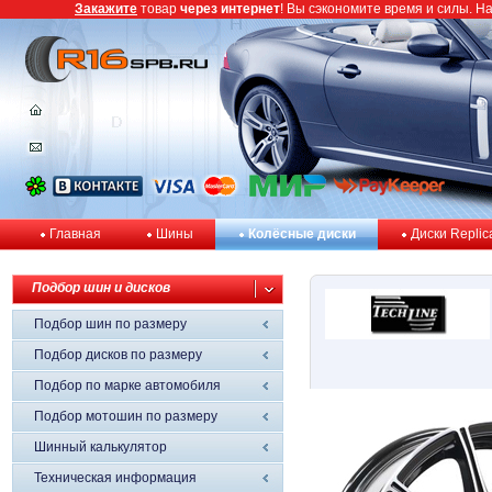
Закажите
товар
через интернет
! Вы сэкономите время и силы. Н
Главная
Шины
Колёсные диски
Диски Replic
Подбор шин и дисков
Подбор шин по размеру
Подбор дисков по размеру
Подбор по марке автомобиля
Подбор мотошин по размеру
Шинный калькулятор
Техническая информация