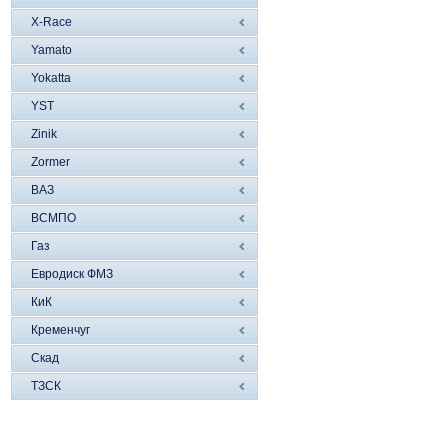
X-Race
Yamato
Yokatta
YST
Zinik
Zormer
ВАЗ
ВСМПО
Газ
Евродиск ФМЗ
КиК
Кременчуг
Скад
ТЗСК