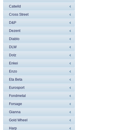
Catwild
Cross Street
D&P
Dezent
Diablo
DLW
Dotz
Enkei
Enzo
Eta Beta
Eurosport
Fondmetal
Forsage
Gianna
Gold Wheel
Harp