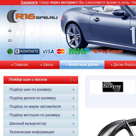
Закажите
товар
через интернет
! Вы сэкономите время и силы. Н
Главная
Шины
Колёсные диски
Диски Replic
Подбор шин и дисков
Подбор шин по размеру
Подбор дисков по размеру
Подбор по марке автомобиля
Подбор мотошин по размеру
Шинный калькулятор
Техническая информация