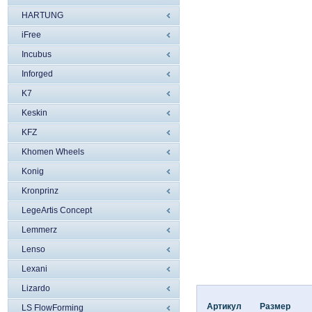
HARTUNG
iFree
Incubus
Inforged
K7
Keskin
KFZ
Khomen Wheels
Konig
Kronprinz
LegeArtis Concept
Lemmerz
Lenso
Lexani
Lizardo
Артикул
Размер
LS FlowForming