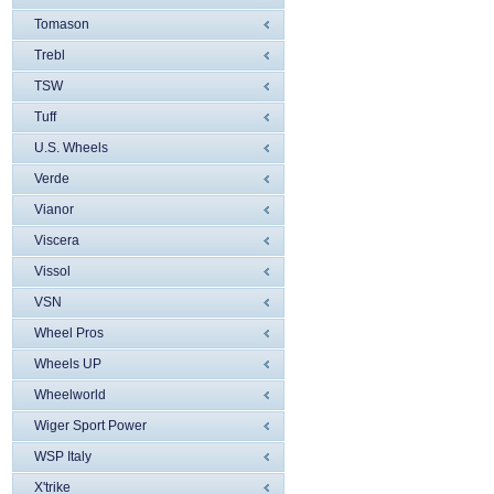
Tomason
Trebl
TSW
Tuff
U.S. Wheels
Verde
Vianor
Viscera
Vissol
VSN
Wheel Pros
Wheels UP
Wheelworld
Wiger Sport Power
WSP Italy
X'trike