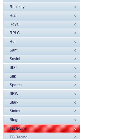
Replikey
Rial
Royal
RPLC
Ruff
Sant
Savini
SDT
Slik
Sparco
SRW
Stark
Status
Steger
Tech-Line
TG Racing