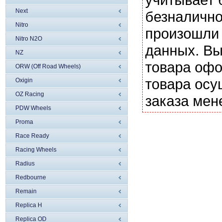
Next
безналично
Nitro
произошли 
Nitro N2O
данных. Вы
NZ
товара офо
ORW (Off Road Wheels)
товара осу
Oxigin
OZ Racing
заказа мен
PDW Wheels
Proma
Race Ready
Racing Wheels
Radius
Redbourne
Remain
Replica H
Replica OD