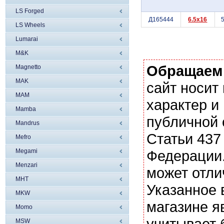
LS Forged
Д165444
6.5x16
5
LS Wheels
Lumarai
M&K
Обращаем
Magnetto
MAK
сайт носи
MAM
характер и
Mamba
публичной
Mandrus
Статьи 437
Mefro
Megami
Федерации.
Menzari
может отли
MHT
Указанное 
MKW
магазине я
Momo
учитывает 
MSW