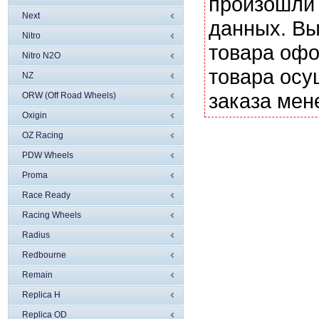
произошли 
Next
данных. Вы
Nitro
товара офо
Nitro N2O
товара осу
NZ
заказа мен
ORW (Off Road Wheels)
Oxigin
OZ Racing
PDW Wheels
Proma
Race Ready
Racing Wheels
Radius
Redbourne
Remain
Replica H
Replica OD