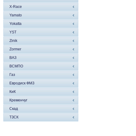
X-Race
Yamato
Yokatta
YST
Zinik
Zormer
ВАЗ
ВСМПО
Газ
Евродиск ФМЗ
КиК
Кременчуг
Скад
ТЗСК