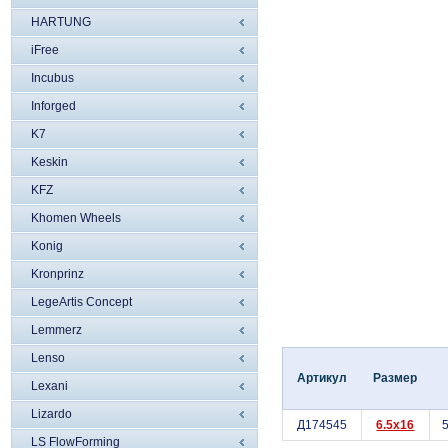
HARTUNG
iFree
Incubus
Inforged
K7
Keskin
KFZ
Khomen Wheels
Konig
Kronprinz
LegeArtis Concept
Lemmerz
Lenso
Артикул
Размер
Lexani
Lizardo
Д174545
6.5x16
5
LS FlowForming