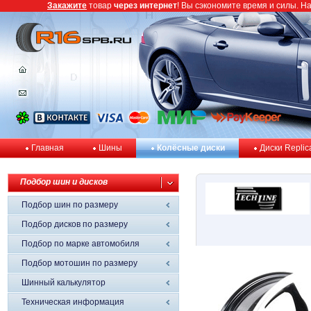
Закажите
товар
через интернет
! Вы сэкономите время и силы. Н
Главная
Шины
Колёсные диски
Диски Replic
Подбор шин и дисков
Подбор шин по размеру
Подбор дисков по размеру
Подбор по марке автомобиля
Подбор мотошин по размеру
Шинный калькулятор
Техническая информация