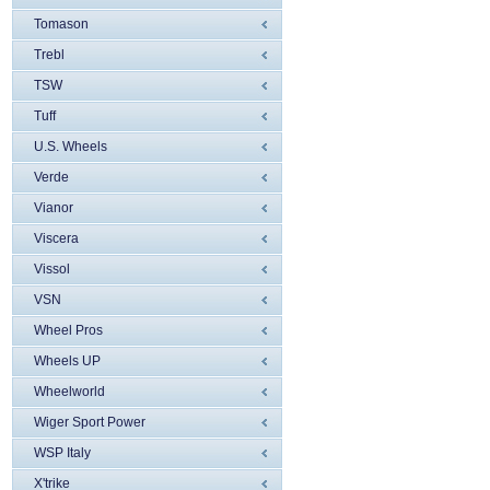
Tomason
Trebl
TSW
Tuff
U.S. Wheels
Verde
Vianor
Viscera
Vissol
VSN
Wheel Pros
Wheels UP
Wheelworld
Wiger Sport Power
WSP Italy
X'trike