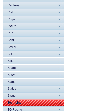
Replikey
Rial
Royal
RPLC
Ruff
Sant
Savini
SDT
Slik
Sparco
SRW
Stark
Status
Steger
Tech-Line
TG Racing