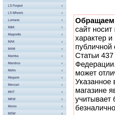
LS Forged
LS Wheels
Обращаем
Lumarai
сайт носи
M&K
Magnetto
характер и
MAK
публичной
MAM
Статьи 437
Mamba
Федерации.
Mandrus
Mefro
может отли
Megami
Указанное 
Menzari
магазине я
MHT
учитывает 
MKW
безналично
Momo
MSW