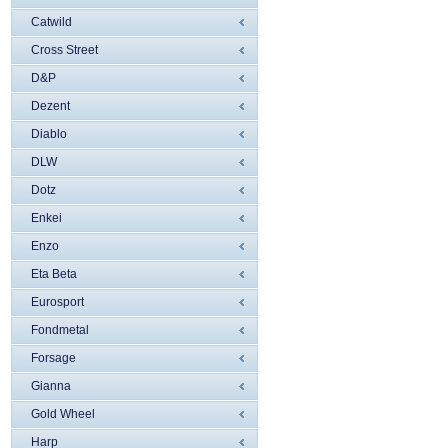
Catwild
Cross Street
D&P
Dezent
Diablo
DLW
Dotz
Enkei
Enzo
Eta Beta
Eurosport
Fondmetal
Forsage
Gianna
Gold Wheel
Harp