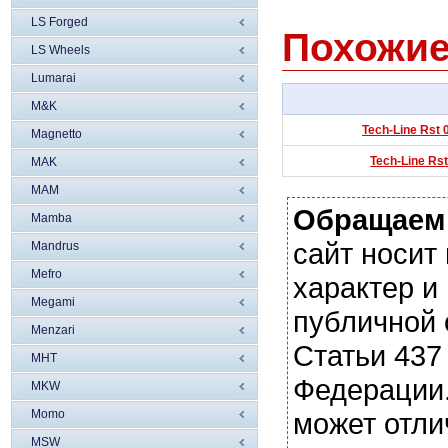
LS Forged
Похожие
LS Wheels
Lumarai
M&K
Tech-Line Rst 
Magnetto
Tech-Line Rst
MAK
MAM
Обращаем
Mamba
сайт носи
Mandrus
Mefro
характер и
Megami
публичной
Menzari
Статьи 437
MHT
Федерации.
MKW
Momo
может отли
MSW