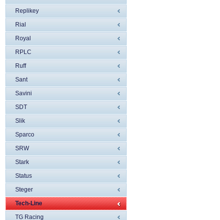
Replikey
Rial
Royal
RPLC
Ruff
Sant
Savini
SDT
Slik
Sparco
SRW
Stark
Status
Steger
Tech-Line
TG Racing