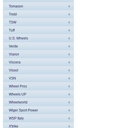
Tomason
Trebl
TSW
Tuff
U.S. Wheels
Verde
Vianor
Viscera
Vissol
VSN
Wheel Pros
Wheels UP
Wheelworld
Wiger Sport Power
WSP Italy
X'trike