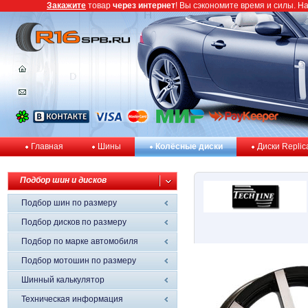
Закажите
товар
через интернет
! Вы сэкономите время и силы. Н
Главная
Шины
Колёсные диски
Диски Replic
Подбор шин и дисков
Подбор шин по размеру
Подбор дисков по размеру
Подбор по марке автомобиля
Подбор мотошин по размеру
Шинный калькулятор
Техническая информация