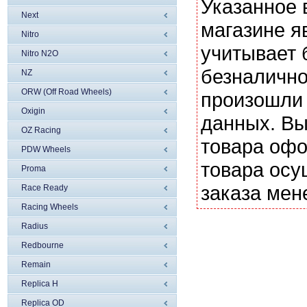
Указанное 
Next
магазине я
Nitro
учитывает 
Nitro N2O
безналично
NZ
ORW (Off Road Wheels)
произошли 
Oxigin
данных. Вы
OZ Racing
товара офо
PDW Wheels
товара осу
Proma
заказа мен
Race Ready
Racing Wheels
Radius
Redbourne
Remain
Replica H
Replica OD