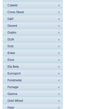
Catwild
Cross Street
D&P
Dezent
Diablo
DLW
Dotz
Enkei
Enzo
Eta Beta
Eurosport
Fondmetal
Forsage
Gianna
Gold Wheel
Harp