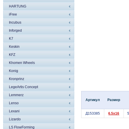
HARTUNG
iFree
Incubus
Inforged
K7
Keskin
KFZ
Khomen Wheels
Konig
Kronprinz
LegeArtis Concept
Lemmerz
Артикул
Размер
Lenso
Lexani
Д153385
6.5x16
5
Lizardo
LS FlowForming