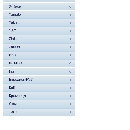
X-Race
Yamato
Yokatta
YST
Zinik
Zormer
ВАЗ
ВСМПО
Газ
Евродиск ФМЗ
КиК
Кременчуг
Скад
ТЗСК