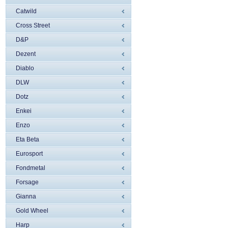
Catwild
Cross Street
D&P
Dezent
Diablo
DLW
Dotz
Enkei
Enzo
Eta Beta
Eurosport
Fondmetal
Forsage
Gianna
Gold Wheel
Harp