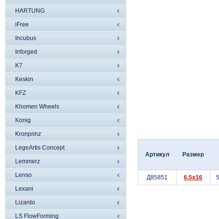
HARTUNG
iFree
Incubus
Inforged
K7
Keskin
KFZ
Khomen Wheels
Konig
Kronprinz
LegeArtis Concept
Артикул
Размер
Lemmerz
Lenso
Д85851
6.5x16
5
Lexani
Lizardo
LS FlowForming