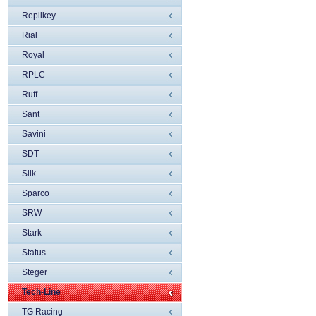
Replikey
Rial
Royal
RPLC
Ruff
Sant
Savini
SDT
Slik
Sparco
SRW
Stark
Status
Steger
Tech-Line
TG Racing