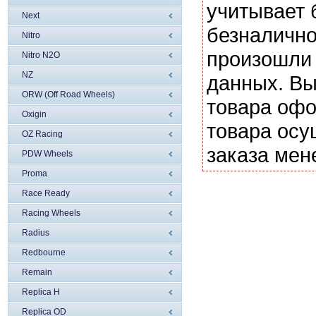
учитывает 
Next
безналично
Nitro
произошли 
Nitro N2O
NZ
данных. Вы
ORW (Off Road Wheels)
товара офо
Oxigin
товара осу
OZ Racing
заказа мен
PDW Wheels
Proma
Race Ready
Racing Wheels
Radius
Redbourne
Remain
Replica H
Replica OD