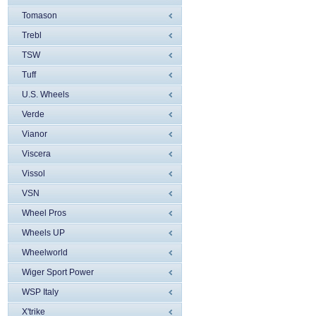
Tomason
Trebl
TSW
Tuff
U.S. Wheels
Verde
Vianor
Viscera
Vissol
VSN
Wheel Pros
Wheels UP
Wheelworld
Wiger Sport Power
WSP Italy
X'trike