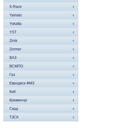
X-Race
Yamato
Yokatta
YST
Zinik
Zormer
ВАЗ
ВСМПО
Газ
Евродиск ФМЗ
КиК
Кременчуг
Скад
ТЗСК