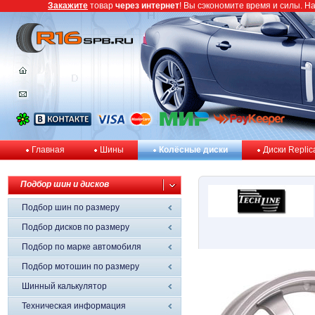
Закажите
товар
через интернет
! Вы сэкономите время и силы. Н
Главная
Шины
Колёсные диски
Диски Replic
Подбор шин и дисков
Подбор шин по размеру
Подбор дисков по размеру
Подбор по марке автомобиля
Подбор мотошин по размеру
Шинный калькулятор
Техническая информация