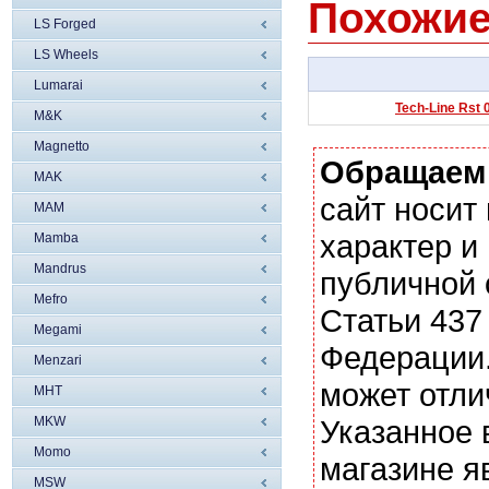
Похожие
LS Forged
LS Wheels
Lumarai
Tech-Line Rst 
M&K
Magnetto
Обращаем
MAK
сайт носи
MAM
характер и
Mamba
Mandrus
публичной
Mefro
Статьи 437
Megami
Федерации.
Menzari
может отли
MHT
MKW
Указанное 
Momo
магазине я
MSW