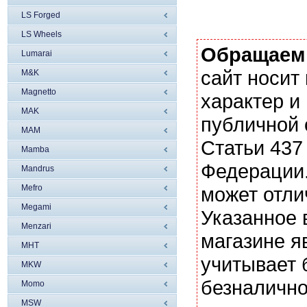
LS Forged
LS Wheels
Обращаем
Lumarai
сайт носи
M&K
Magnetto
характер и
MAK
публичной
MAM
Статьи 437
Mamba
Федерации.
Mandrus
Mefro
может отли
Megami
Указанное 
Menzari
магазине я
MHT
учитывает 
MKW
безналично
Momo
MSW