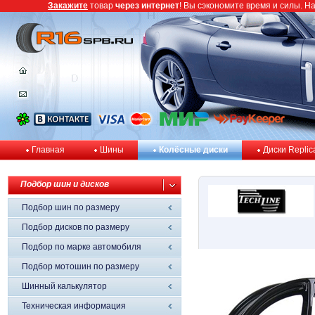
Закажите
товар
через интернет
! Вы сэкономите время и силы. Н
Главная
Шины
Колёсные диски
Диски Replic
Подбор шин и дисков
Подбор шин по размеру
Подбор дисков по размеру
Подбор по марке автомобиля
Подбор мотошин по размеру
Шинный калькулятор
Техническая информация