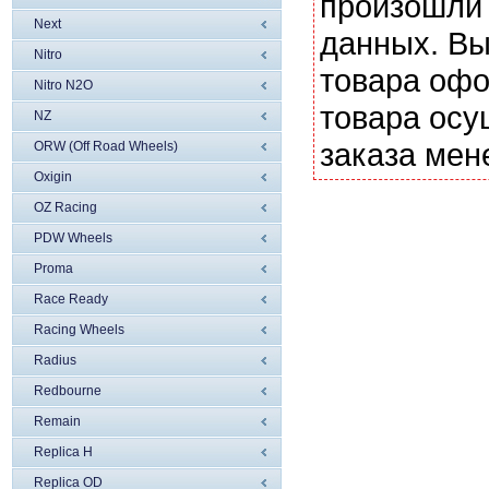
произошли 
Next
данных. Вы
Nitro
товара офо
Nitro N2O
товара осу
NZ
заказа мен
ORW (Off Road Wheels)
Oxigin
OZ Racing
PDW Wheels
Proma
Race Ready
Racing Wheels
Radius
Redbourne
Remain
Replica H
Replica OD