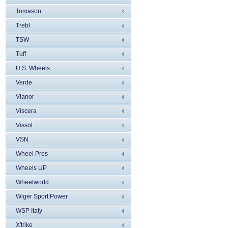
Tomason
Trebl
TSW
Tuff
U.S. Wheels
Verde
Vianor
Viscera
Vissol
VSN
Wheel Pros
Wheels UP
Wheelworld
Wiger Sport Power
WSP Italy
X'trike