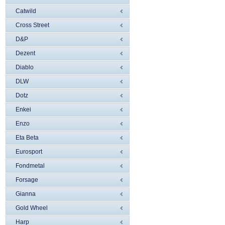
Catwild
Cross Street
D&P
Dezent
Diablo
DLW
Dotz
Enkei
Enzo
Eta Beta
Eurosport
Fondmetal
Forsage
Gianna
Gold Wheel
Harp