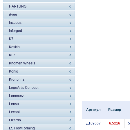
HARTUNG
iFree
Incubus
Inforged
K7
Keskin
KFZ
Khomen Wheels
Konig
Kronprinz
LegeArtis Concept
Lemmerz
Lenso
Артикул
Размер
Lexani
Lizardo
Д169667
6.5x16
5
LS FlowForming