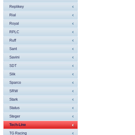
Replikey
Rial
Royal
RPLC
Ruff
Sant
Savini
SDT
Slik
Sparco
SRW
Stark
Status
Steger
Tech-Line
TG Racing