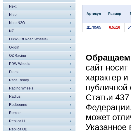
Next
Артикул
Размер
Nitro
Nitro N2O
Д178565
6.5x16
5
NZ
ORW (Off Road Wheels)
Oxigin
Обращаем
OZ Racing
PDW Wheels
сайт носи
Proma
характер и
Race Ready
публичной
Racing Wheels
Статьи 437
Radius
Федерации.
Redbourne
Remain
может отли
Replica H
Указанное 
Replica OD