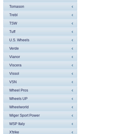
Tomason
Trebl
TSW
Tuff
U.S. Wheels
Verde
Vianor
Viscera
Vissol
VSN
Wheel Pros
Wheels UP
Wheelworld
Wiger Sport Power
WSP Italy
X'trike