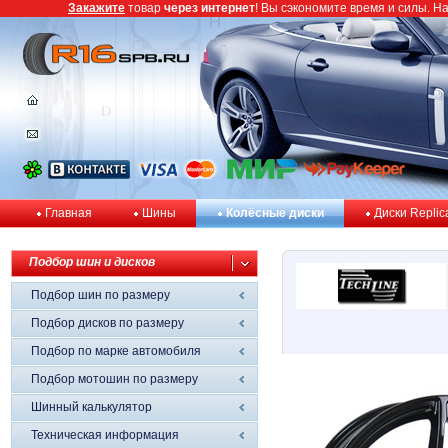
Закажите
товар
через интернет
! Вы сэкономите время и силы. Н
Главная
Шины
Колёсные диски
Диски Replic
Подбор шин и дисков
Подбор шин по размеру
Подбор дисков по размеру
Подбор по марке автомобиля
Подбор мотошин по размеру
Шинный калькулятор
Техническая информация