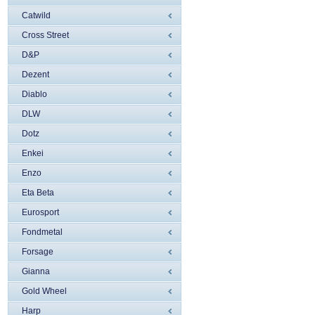
Catwild
Cross Street
D&P
Dezent
Diablo
DLW
Dotz
Enkei
Enzo
Eta Beta
Eurosport
Fondmetal
Forsage
Gianna
Gold Wheel
Harp