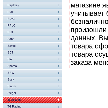
магазине я
Replikey
учитывает 
Rial
Royal
безналично
RPLC
произошли 
Ruff
данных. Вы
Sant
товара офо
Savini
товара осу
SDT
Slik
заказа мен
Sparco
SRW
Stark
Status
Steger
Tech-Line
TG Racing