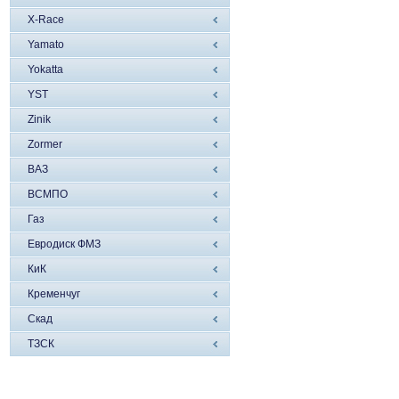
X-Race
Yamato
Yokatta
YST
Zinik
Zormer
ВАЗ
ВСМПО
Газ
Евродиск ФМЗ
КиК
Кременчуг
Скад
ТЗСК