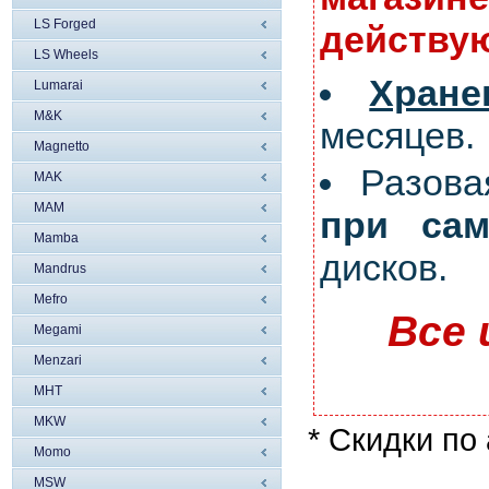
LS Forged
действую
LS Wheels
Хран
Lumarai
M&K
месяцев.
Magnetto
Разов
MAK
MAM
при сам
Mamba
дисков.
Mandrus
Mefro
Все 
Megami
Menzari
MHT
MKW
* Скидки по
Momo
MSW