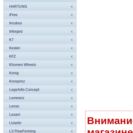
HARTUNG
iFree
Incubus
Inforged
K7
Keskin
KFZ
Khomen Wheels
Konig
Kronprinz
LegeArtis Concept
Lemmerz
Lenso
Lexani
Внимание
Lizardo
магазине
LS FlowForming