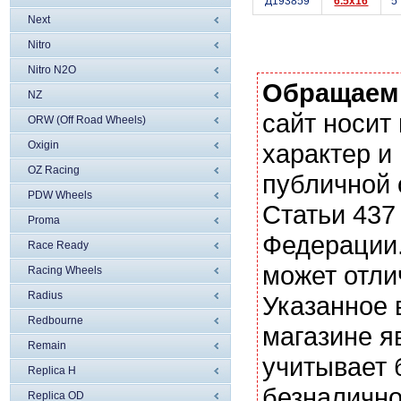
Д193859
6.5x16
5
Next
Nitro
Nitro N2O
Обращаем
NZ
сайт носи
ORW (Off Road Wheels)
Oxigin
характер и
OZ Racing
публичной
PDW Wheels
Статьи 437
Proma
Федерации.
Race Ready
может отли
Racing Wheels
Radius
Указанное 
Redbourne
магазине я
Remain
учитывает 
Replica H
безналично
Replica OD