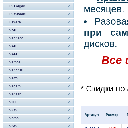
месяцев.
LS Forged
LS Wheels
Разов
Lumarai
при сам
M&K
Magnetto
дисков.
MAK
MAM
Все 
Mamba
Mandrus
Mefro
* Скидки по
Megami
Menzari
MHT
MKW
Артикул
Размер
Momo
MSW