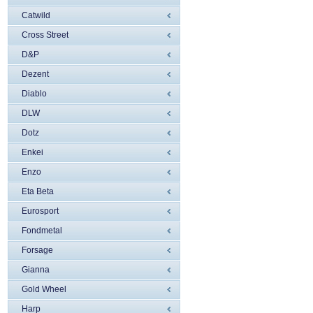
Catwild
Cross Street
D&P
Dezent
Diablo
DLW
Dotz
Enkei
Enzo
Eta Beta
Eurosport
Fondmetal
Forsage
Gianna
Gold Wheel
Harp