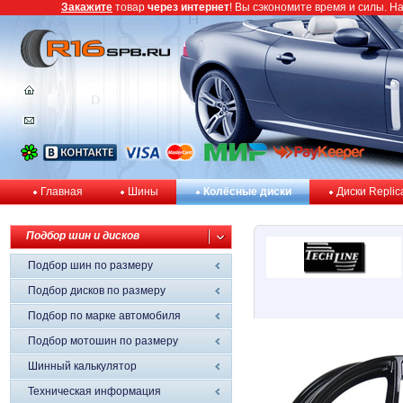
Закажите
товар
через интернет
! Вы сэкономите время и силы. Н
Главная
Шины
Колёсные диски
Диски Replic
Подбор шин и дисков
Подбор шин по размеру
Подбор дисков по размеру
Подбор по марке автомобиля
Подбор мотошин по размеру
Шинный калькулятор
Техническая информация