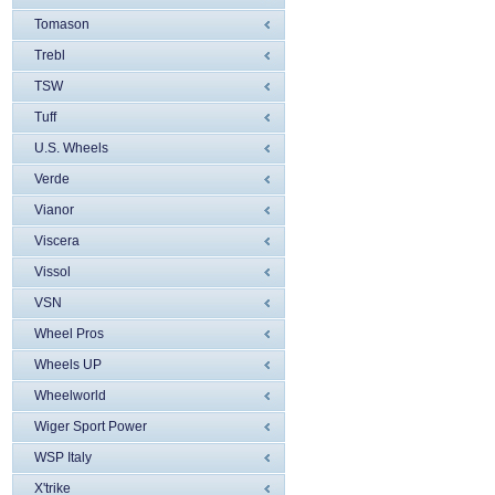
Tomason
Trebl
TSW
Tuff
U.S. Wheels
Verde
Vianor
Viscera
Vissol
VSN
Wheel Pros
Wheels UP
Wheelworld
Wiger Sport Power
WSP Italy
X'trike