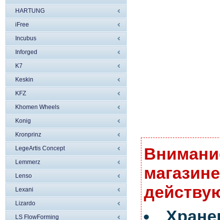
HARTUNG
iFree
Incubus
Inforged
K7
Keskin
KFZ
Khomen Wheels
Konig
Kronprinz
Внимание
LegeArtis Concept
Lemmerz
магазине
Lenso
действую
Lexani
Lizardo
Хран
LS FlowForming