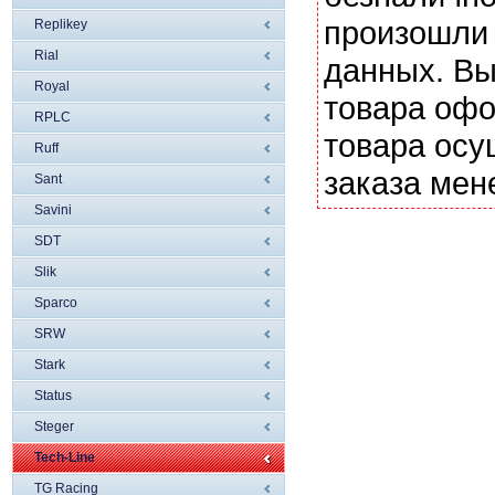
произошли 
Replikey
Rial
данных. Вы
Royal
товара офо
RPLC
товара осу
Ruff
заказа мен
Sant
Savini
SDT
Slik
Sparco
SRW
Stark
Status
Steger
Tech-Line
TG Racing