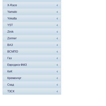
X-Race
Yamato
Yokatta
YST
Zinik
Zormer
ВАЗ
ВСМПО
Газ
Евродиск ФМЗ
КиК
Кременчуг
Скад
ТЗСК