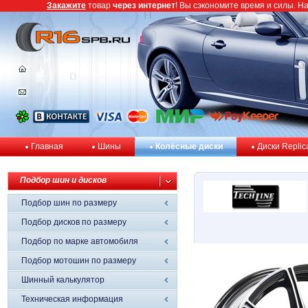
Закажите
товар
через интернет
! Вы сэкономите время и силы. Н
Главная
Шины
Колёсные диски
Диски Replic
Подбор шин и дисков
Подбор шин по размеру
Подбор дисков по размеру
Подбор по марке автомобиля
Подбор мотошин по размеру
Шинный калькулятор
Техническая информация