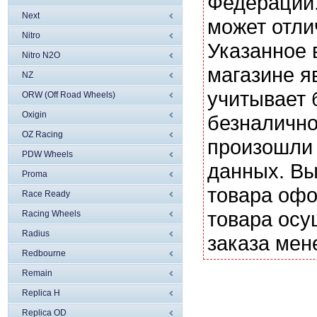
Федерации.
Next
может отли
Nitro
Указанное 
Nitro N2O
магазине я
NZ
учитывает 
ORW (Off Road Wheels)
Oxigin
безналично
OZ Racing
произошли 
PDW Wheels
данных. Вы
Proma
товара офо
Race Ready
товара осу
Racing Wheels
Radius
заказа мен
Redbourne
Remain
Replica H
Replica OD