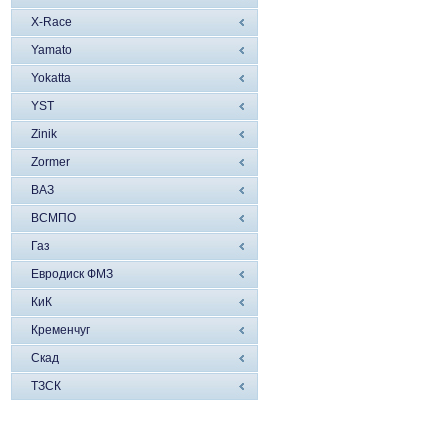
X-Race
Yamato
Yokatta
YST
Zinik
Zormer
ВАЗ
ВСМПО
Газ
Евродиск ФМЗ
КиК
Кременчуг
Скад
ТЗСК