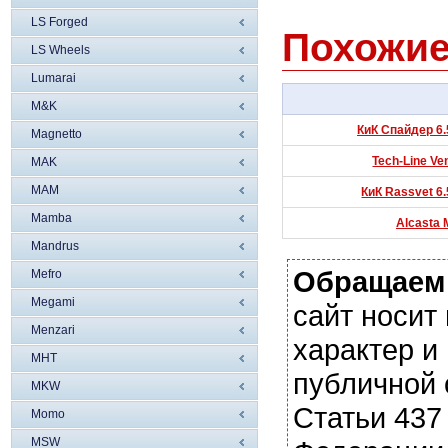
LS Forged
Похожие
LS Wheels
Lumarai
M&K
КиК Спайдер 6.
Magnetto
Tech-Line Ven
MAK
MAM
КиК Rassvet 6.
Mamba
Alcasta 
Mandrus
Обращаем
Mefro
Megami
сайт носи
Menzari
характер и
MHT
публичной
MKW
Статьи 437
Momo
MSW