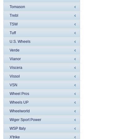
Tomason
Trebl
TSW
Tuff
U.S. Wheels
Verde
Vianor
Viscera
Vissol
VSN
Wheel Pros
Wheels UP
Wheelworld
Wiger Sport Power
WSP Italy
X'trike