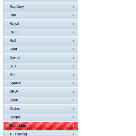
Replikey
Rial
Royal
RPLC
Ruff
Sant
Savini
SDT
Slik
Sparco
SRW
Stark
Status
Steger
Tech-Line
TG Racing