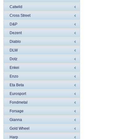
Catwild
Cross Street
D&P
Dezent
Diablo
DLW
Dotz
Enkei
Enzo
Eta Beta
Eurosport
Fondmetal
Forsage
Gianna
Gold Wheel
Harp