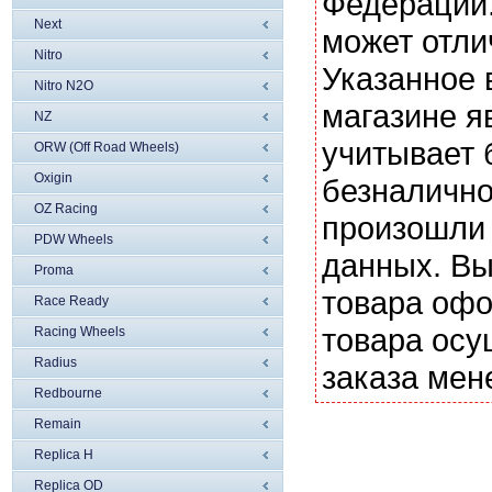
Федерации.
Next
может отли
Nitro
Указанное 
Nitro N2O
магазине я
NZ
учитывает 
ORW (Off Road Wheels)
Oxigin
безналично
OZ Racing
произошли 
PDW Wheels
данных. Вы
Proma
товара офо
Race Ready
товара осу
Racing Wheels
Radius
заказа мен
Redbourne
Remain
Replica H
Replica OD