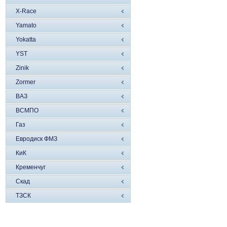
X-Race
Yamato
Yokatta
YST
Zinik
Zormer
ВАЗ
ВСМПО
Газ
Евродиск ФМЗ
КиК
Кременчуг
Скад
ТЗСК