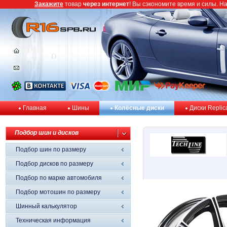
Закажите
товар
через интернет
! Вы сэкономите время и силы. Н
Главная
Шины
Колёсные диски
Диски Replic
Подбор шин и дисков
Подбор шин по размеру
Подбор дисков по размеру
Подбор по марке автомобиля
Подбор мотошин по размеру
Шинный калькулятор
Техническая информация