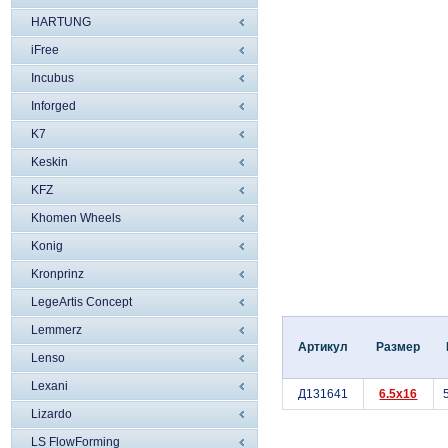
HARTUNG
iFree
Incubus
Inforged
K7
Keskin
KFZ
Khomen Wheels
Konig
Kronprinz
LegeArtis Concept
Lemmerz
Артикул
Размер
Lenso
Lexani
Д131641
6.5x16
Lizardo
LS FlowForming