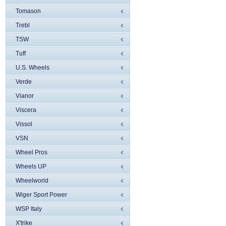
Tomason
Trebl
TSW
Tuff
U.S. Wheels
Verde
Vianor
Viscera
Vissol
VSN
Wheel Pros
Wheels UP
Wheelworld
Wiger Sport Power
WSP Italy
X'trike