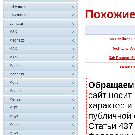
LS Forged
Похожие
LS Wheels
Lumarai
M&K
КиК Спайдер 6.
Magnetto
Tech-Line Ven
MAK
MAM
КиК Rassvet 6.
Mamba
Alcasta 
Mandrus
Обращаем
Mefro
Megami
сайт носи
Menzari
характер и
MHT
публичной
MKW
Статьи 437
Momo
MSW