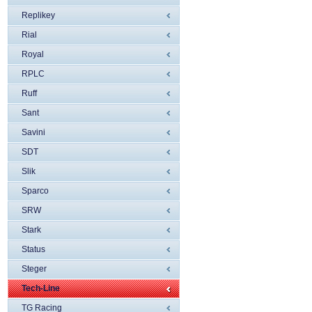
Replikey
Rial
Royal
RPLC
Ruff
Sant
Savini
SDT
Slik
Sparco
SRW
Stark
Status
Steger
Tech-Line
TG Racing