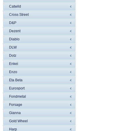
Catwild
Cross Street
D&P
Dezent
Diablo
DLW
Dotz
Enkei
Enzo
Eta Beta
Eurosport
Fondmetal
Forsage
Gianna
Gold Wheel
Harp