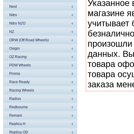
Указанное 
Next
магазине я
Nitro
учитывает 
Nitro N2O
безналично
NZ
ORW (Off Road Wheels)
произошли 
Oxigin
данных. Вы
OZ Racing
товара офо
PDW Wheels
товара осу
Proma
заказа мен
Race Ready
Racing Wheels
Radius
Redbourne
Remain
Replica H
Replica OD