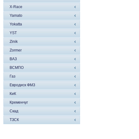
X-Race
Yamato
Yokatta
YST
Zinik
Zormer
ВАЗ
ВСМПО
Газ
Евродиск ФМЗ
КиК
Кременчуг
Скад
ТЗСК