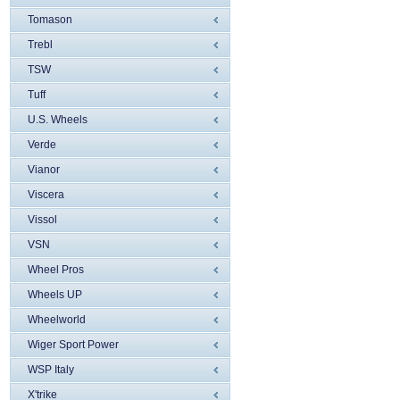
Tomason
Trebl
TSW
Tuff
U.S. Wheels
Verde
Vianor
Viscera
Vissol
VSN
Wheel Pros
Wheels UP
Wheelworld
Wiger Sport Power
WSP Italy
X'trike