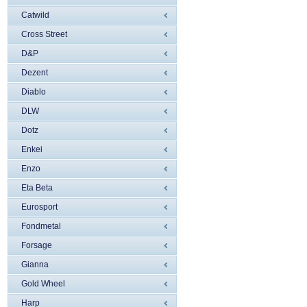
Catwild
Cross Street
D&P
Dezent
Diablo
DLW
Dotz
Enkei
Enzo
Eta Beta
Eurosport
Fondmetal
Forsage
Gianna
Gold Wheel
Harp