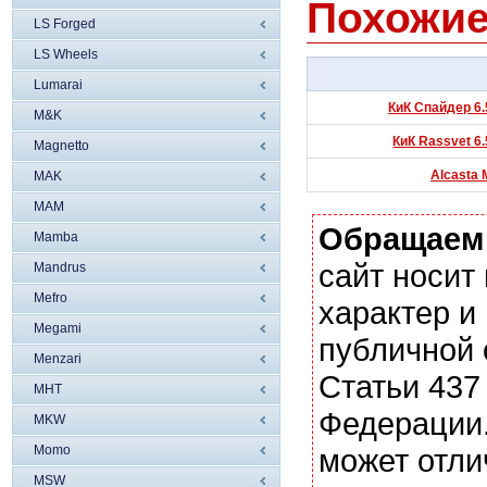
Похожие
LS Forged
LS Wheels
Lumarai
КиК Спайдер 6.
M&K
КиК Rassvet 6.
Magnetto
Alcasta 
MAK
MAM
Обращаем
Mamba
сайт носи
Mandrus
Mefro
характер и
Megami
публичной
Menzari
Статьи 437
MHT
Федерации.
MKW
Momo
может отли
MSW