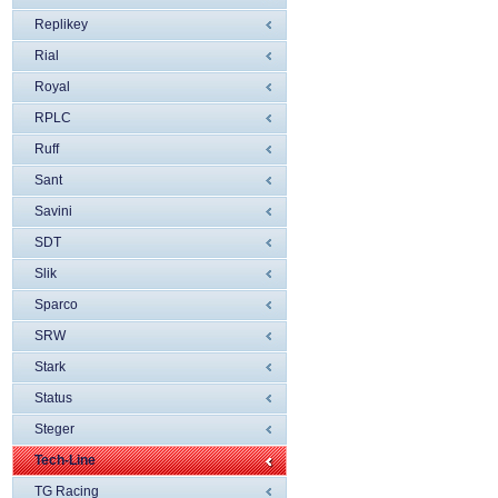
Replikey
Rial
Royal
RPLC
Ruff
Sant
Savini
SDT
Slik
Sparco
SRW
Stark
Status
Steger
Tech-Line
TG Racing