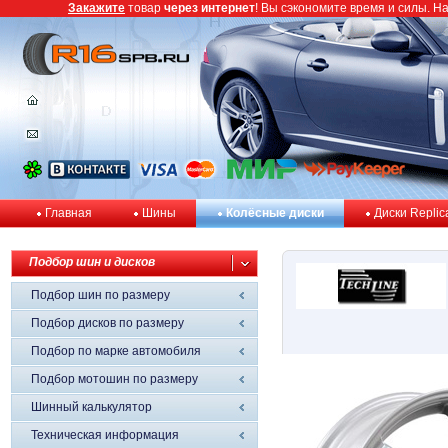
Закажите
товар
через интернет
! Вы сэкономите время и силы. Н
Главная
Шины
Колёсные диски
Диски Replic
Подбор шин и дисков
Подбор шин по размеру
Подбор дисков по размеру
Подбор по марке автомобиля
Подбор мотошин по размеру
Шинный калькулятор
Техническая информация