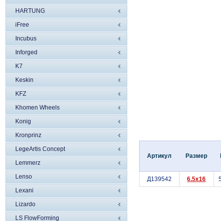
HARTUNG
iFree
Incubus
Inforged
K7
Keskin
KFZ
Khomen Wheels
Konig
Kronprinz
LegeArtis Concept
Артикул
Размер
Lemmerz
Lenso
Д139542
6.5x16
Lexani
Lizardo
LS FlowForming