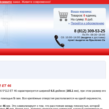
формите
заказ. Живите современно!
Ваша корзина:
Товаров:
0
единиц
На сумму:
0
руб.
Перейти к оформлению
8 (812) 309-53-25
Пн-Пт: 08:30−19:00
Сб: 10:00−14:00 (
выдача
и доставка)
пункт выдачи на Крыленко 2а
2 ET 46
6 5*112 ET 46 характеризуется шириной
6.5
дюймов (
165.1
мм), при этом размер его
 с помощью
5
гаек. Все крепёжные отверстия располагаются на одной окружности,
ос
46
мм. Это символизирует о том, что расстояние между плоскостью, которой
равно
46
mm. Кроме того, диаметр центрального отверстия, который измеряется со