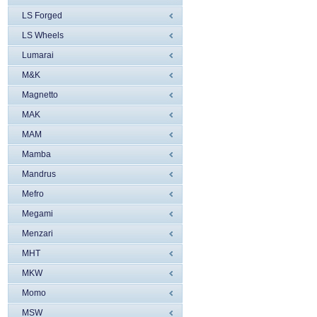
LS Forged
LS Wheels
Lumarai
M&K
Magnetto
MAK
MAM
Mamba
Mandrus
Mefro
Megami
Menzari
MHT
MKW
Momo
MSW