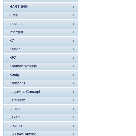
HARTUNG
iFree
Incubus
Inforged
K7
Keskin
KFZ
Khomen Wheels
Konig
Kronprinz
LegeArtis Concept
Lemmerz
Lenso
Lexani
Lizardo
LS FlowForming