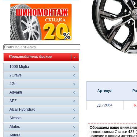
Производители дисков
1000 Miglia
2Crave
4Go
Артикул
Ра
Advanti
AEZ
Д172064
6
Alcar Hybridrad
Alcasta
Alutec
Обращаем ваше внимани
положениями Статьи 437 (
Antera
наличие в нашем интернет