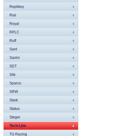
Replikey
Rial
Royal
RPLC
Ruff
Sant
Savini
SDT
Slik
Sparco
SRW
Stark
Status
Steger
Tech-Line
TG Racing