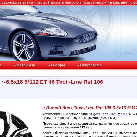
ы сэкономите время и силы. Нажмите напротив товара кнопку «
в корзину
» и
о
a
Мотошины
Обзоры
Покупателю
6.5x16 5*112 ET 46 Tech-Line Rst 106
Литой диск Tech-Line Rst 106 6.5x16 5*11
Автомобильный легкосплавный
диск Tech-Line Rst 106
6.5x1
диаметра соответствует
16
дюймов (
406.4
мм).
Представленный диск крепится на транспортное средство
диаметр которой равен
112
mm.
Колёсный легкосплавный диск Tech-Line Rst 106 имеет вын
прижимается диск к ступице, и серединой ширины колеса 