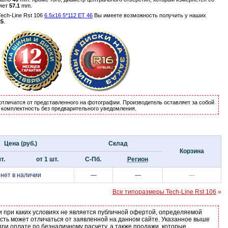
ляет
57.1
mm.
ch-Line Rst 106
6.5x16 5*112 ET 46
Вы имеете возможность получить у наших
25
.
отличатся от представленного на фотографии. Производитель оставляет за собой
и комплектность без предварительного уведомления.
Цена (руб.)
Склад
Корзина
т.
от 1 шт.
С-Пб.
Регион
нет в наличии
—
—
—
Все типоразмеры Tech-Line Rst 106
»
и при каких условиях не является публичной офертой, определяемой
ость может отличаться от заявленной на данном сайте. Указанное выше
ри оплате по безналичному расчету, а также продажи, которые