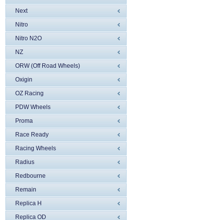
Next
Nitro
Nitro N2O
NZ
ORW (Off Road Wheels)
Oxigin
OZ Racing
PDW Wheels
Proma
Race Ready
Racing Wheels
Radius
Redbourne
Remain
Replica H
Replica OD