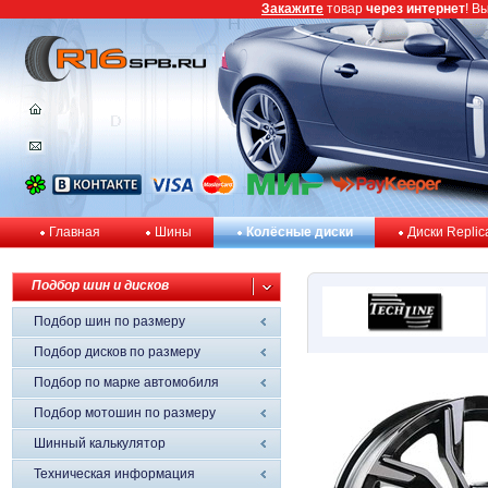
Закажите
товар
через интернет
! В
Главная
Шины
Колёсные диски
Диски Replic
Подбор шин и дисков
Подбор шин по размеру
Подбор дисков по размеру
Подбор по марке автомобиля
Подбор мотошин по размеру
Шинный калькулятор
Техническая информация