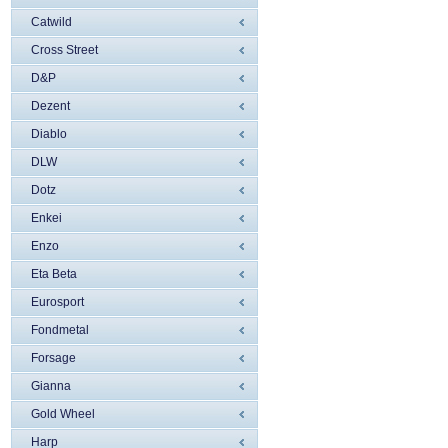
Catwild
Cross Street
D&P
Dezent
Diablo
DLW
Dotz
Enkei
Enzo
Eta Beta
Eurosport
Fondmetal
Forsage
Gianna
Gold Wheel
Harp