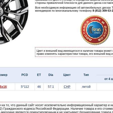
стороны привалочной плоскости для данного диска состав
Всю необходимую информацию об автомобильных дисках Te
менеджеров по многоканальному телефону
8 (812) 309-53-
Цвет и внешний вид имеющегося в наличии товара может 
право изменять характеристики товара, его внешний вид 
змер
PCD
ET
Dia
Цвет
Тип
от 4 ш
.5x16
5*112
46
57.1
CHP
литой
е
на то, что данный сайт носит исключительно информационный характер и н
2) Гражданского кодекса Российской Федерации. Наличие товара и его стоим
-магазине является ориентировочным и не учитывает бронирование товара п