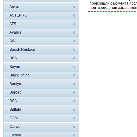
произошли с момента посл
Arrivo
подтверждения заказа ме
ASTERRO
ATS
Avarus
AW
Baosh Replace
BBS
Beyern
Black Rhino
Bontyre
Borbet
BSA
Buffalo
CAM
Carwel
Cattivo