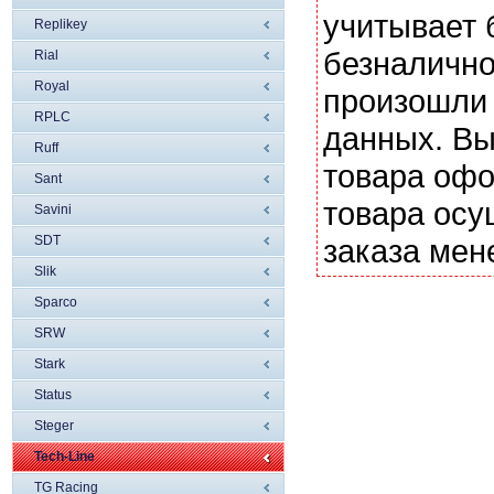
учитывает 
Replikey
безналично
Rial
Royal
произошли 
RPLC
данных. Вы
Ruff
товара офо
Sant
товара осу
Savini
SDT
заказа мен
Slik
Sparco
SRW
Stark
Status
Steger
Tech-Line
TG Racing