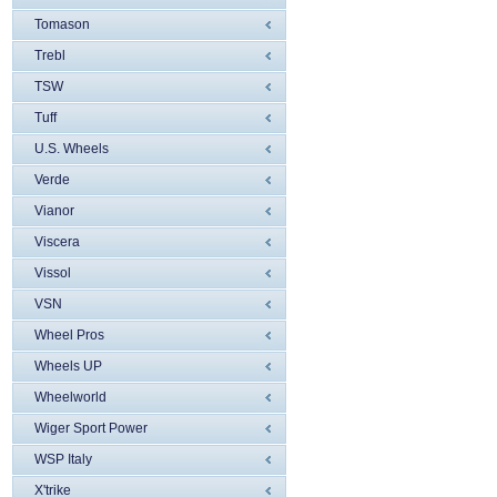
Tomason
Trebl
TSW
Tuff
U.S. Wheels
Verde
Vianor
Viscera
Vissol
VSN
Wheel Pros
Wheels UP
Wheelworld
Wiger Sport Power
WSP Italy
X'trike