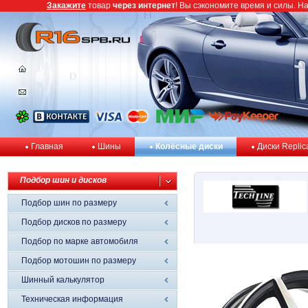
Закажите
товар
через интернет
! Вы сэкономите время и силы. Н
Главная
Шины
Колёсные диски
Диски Replic
Подбор шин и дисков
Подбор шин по размеру
Подбор дисков по размеру
Подбор по марке автомобиля
Подбор мотошин по размеру
Шинный калькулятор
Техническая информация