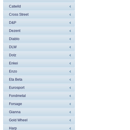
Catwild
Cross Street
D&P
Dezent
Diablo
DLW
Dotz
Enkei
Enzo
Eta Beta
Eurosport
Fondmetal
Forsage
Gianna
Gold Wheel
Harp