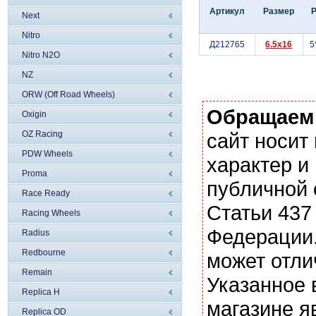
Артикул
Размер
Next
Nitro
Д212765
6.5x16
5
Nitro N2O
NZ
ORW (Off Road Wheels)
Обращаем
Oxigin
OZ Racing
сайт носи
PDW Wheels
характер и
Proma
публичной
Race Ready
Статьи 437
Racing Wheels
Федерации.
Radius
Redbourne
может отли
Remain
Указанное 
Replica H
магазине я
Replica OD