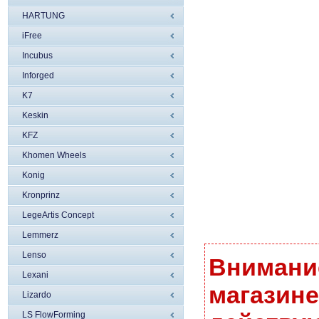
HARTUNG
iFree
Incubus
Inforged
K7
Keskin
KFZ
Khomen Wheels
Konig
Kronprinz
LegeArtis Concept
Lemmerz
Lenso
Внимание
Lexani
магазине
Lizardo
LS FlowForming