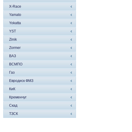
X-Race
Yamato
Yokatta
YST
Zinik
Zormer
ВАЗ
ВСМПО
Газ
Евродиск ФМЗ
КиК
Кременчуг
Скад
ТЗСК