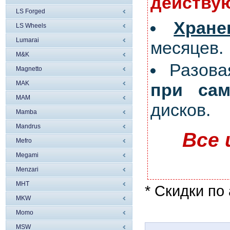
действую
LS Forged
Хран
LS Wheels
Lumarai
месяцев.
M&K
Разов
Magnetto
MAK
при сам
MAM
дисков.
Mamba
Mandrus
Все 
Mefro
Megami
Menzari
MHT
* Скидки по
MKW
Momo
MSW