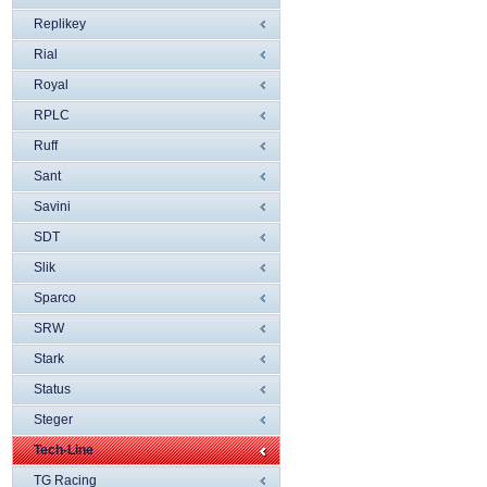
Replikey
Rial
Royal
RPLC
Ruff
Sant
Savini
SDT
Slik
Sparco
SRW
Stark
Status
Steger
Tech-Line
TG Racing