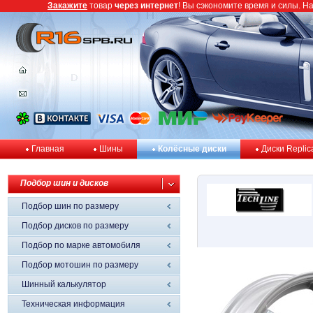
Закажите
товар
через интернет
! Вы сэкономите время и силы. Н
Главная
Шины
Колёсные диски
Диски Replic
Подбор шин и дисков
Подбор шин по размеру
Подбор дисков по размеру
Подбор по марке автомобиля
Подбор мотошин по размеру
Шинный калькулятор
Техническая информация