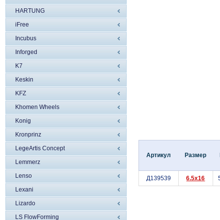
HARTUNG
iFree
Incubus
Inforged
K7
Keskin
KFZ
Khomen Wheels
Konig
Kronprinz
LegeArtis Concept
Артикул
Размер
Lemmerz
Lenso
Д139539
6.5x16
Lexani
Lizardo
LS FlowForming