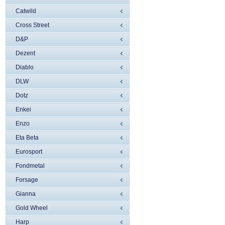
Catwild
Cross Street
D&P
Dezent
Diablo
DLW
Dotz
Enkei
Enzo
Eta Beta
Eurosport
Fondmetal
Forsage
Gianna
Gold Wheel
Harp