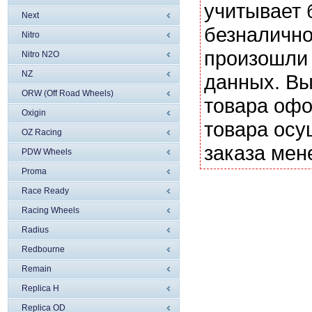
учитывает 
Next
безналично
Nitro
произошли 
Nitro N2O
NZ
данных. Вы
ORW (Off Road Wheels)
товара офо
Oxigin
товара осу
OZ Racing
заказа мен
PDW Wheels
Proma
Race Ready
Racing Wheels
Radius
Redbourne
Remain
Replica H
Replica OD