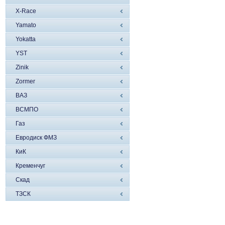
X-Race
Yamato
Yokatta
YST
Zinik
Zormer
ВАЗ
ВСМПО
Газ
Евродиск ФМЗ
КиК
Кременчуг
Скад
ТЗСК