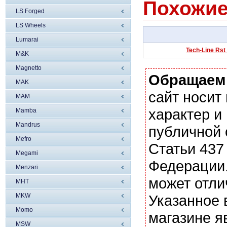
Похожие
LS Forged
LS Wheels
Lumarai
Tech-Line Rst
M&K
Magnetto
Обращаем
MAK
сайт носи
MAM
характер и
Mamba
Mandrus
публичной
Mefro
Статьи 437
Megami
Федерации.
Menzari
может отли
MHT
MKW
Указанное 
Momo
магазине я
MSW