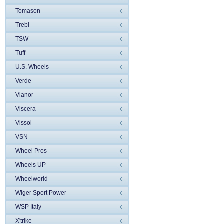
Tomason
Trebl
TSW
Tuff
U.S. Wheels
Verde
Vianor
Viscera
Vissol
VSN
Wheel Pros
Wheels UP
Wheelworld
Wiger Sport Power
WSP Italy
X'trike