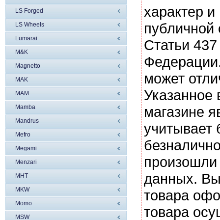
характер и
LS Forged
публичной
LS Wheels
Lumarai
Статьи 437
M&K
Федерации.
Magnetto
может отли
MAK
Указанное 
MAM
Mamba
магазине я
Mandrus
учитывает 
Mefro
безналично
Megami
произошли 
Menzari
данных. Вы
MHT
MKW
товара офо
Momo
товара осу
MSW