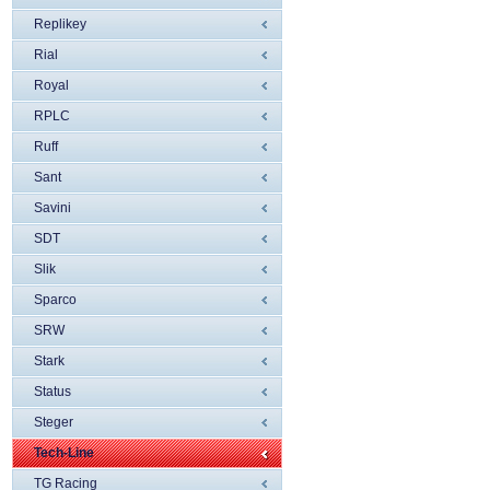
Replikey
Rial
Royal
RPLC
Ruff
Sant
Savini
SDT
Slik
Sparco
SRW
Stark
Status
Steger
Tech-Line
TG Racing