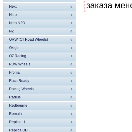
заказа мен
Next
Nitro
Nitro N2O
NZ
ORW (Off Road Wheels)
Oxigin
OZ Racing
PDW Wheels
Proma
Race Ready
Racing Wheels
Radius
Redbourne
Remain
Replica H
Replica OD