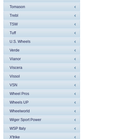
Tomason
Trebl
TSW
Tuff
U.S. Wheels
Verde
Vianor
Viscera
Vissol
VSN
Wheel Pros
Wheels UP
Wheelworld
Wiger Sport Power
WSP Italy
X'trike