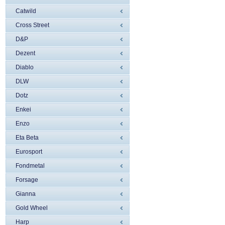
Catwild
Cross Street
D&P
Dezent
Diablo
DLW
Dotz
Enkei
Enzo
Eta Beta
Eurosport
Fondmetal
Forsage
Gianna
Gold Wheel
Harp