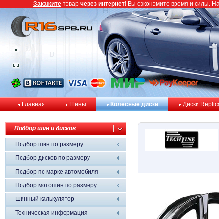
Закажите
товар
через интернет
! Вы сэкономите время и силы. Н
Главная
Шины
Колёсные диски
Диски Replic
Подбор шин и дисков
Подбор шин по размеру
Подбор дисков по размеру
Подбор по марке автомобиля
Подбор мотошин по размеру
Шинный калькулятор
Техническая информация