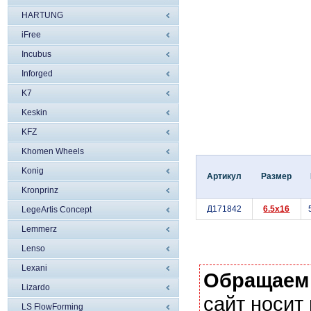
HARTUNG
iFree
Incubus
Inforged
K7
Keskin
KFZ
Khomen Wheels
Konig
Артикул
Размер
Kronprinz
Д171842
6.5x16
LegeArtis Concept
Lemmerz
Lenso
Lexani
Обращаем
Lizardo
сайт носи
LS FlowForming