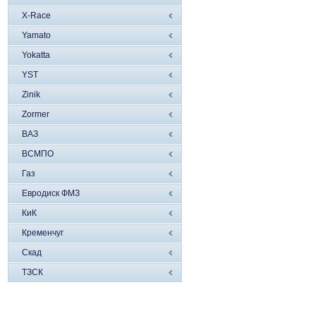
X-Race
Yamato
Yokatta
YST
Zinik
Zormer
ВАЗ
ВСМПО
Газ
Евродиск ФМЗ
КиК
Кременчуг
Скад
ТЗСК