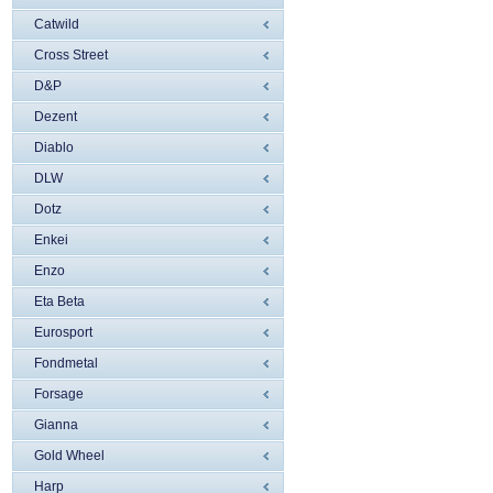
Catwild
Cross Street
D&P
Dezent
Diablo
DLW
Dotz
Enkei
Enzo
Eta Beta
Eurosport
Fondmetal
Forsage
Gianna
Gold Wheel
Harp