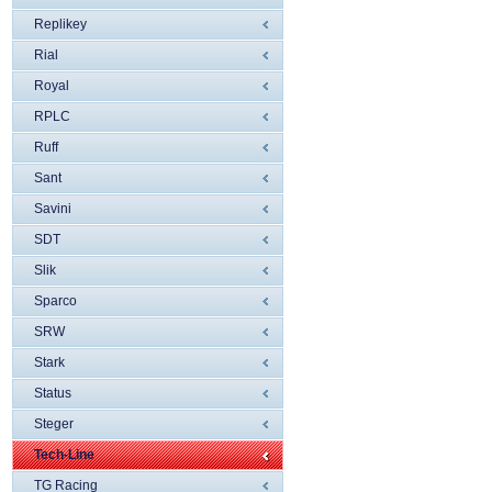
Replikey
Rial
Royal
RPLC
Ruff
Sant
Savini
SDT
Slik
Sparco
SRW
Stark
Status
Steger
Tech-Line
TG Racing