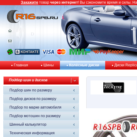
Закажите
товар
через интернет
! Вы сэкономите время и силы. Н
Главная
Шины
Колёсные диски
Диски Replic
Подбор шин и дисков
Подбор шин по размеру
Подбор дисков по размеру
Подбор по марке автомобиля
Подбор мотошин по размеру
Шинный калькулятор
Техническая информация