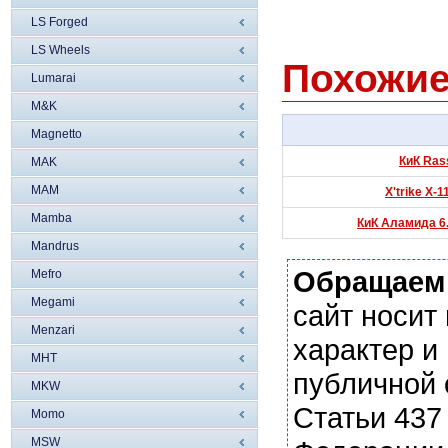
LS Forged
LS Wheels
Похожие
Lumarai
M&K
Magnetto
КиК Rass
MAK
MAM
X'trike X-
Mamba
КиК Аламида 6.
Mandrus
Обращаем
Mefro
Megami
сайт носи
Menzari
характер и
MHT
публичной
MKW
Статьи 437
Momo
MSW