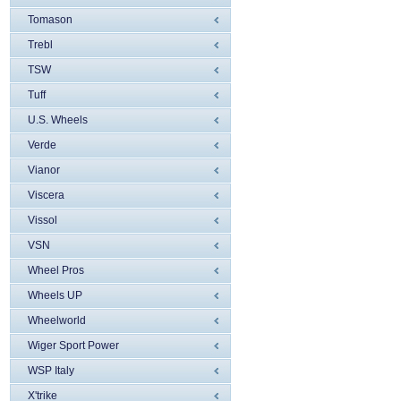
Tomason
Trebl
TSW
Tuff
U.S. Wheels
Verde
Vianor
Viscera
Vissol
VSN
Wheel Pros
Wheels UP
Wheelworld
Wiger Sport Power
WSP Italy
X'trike