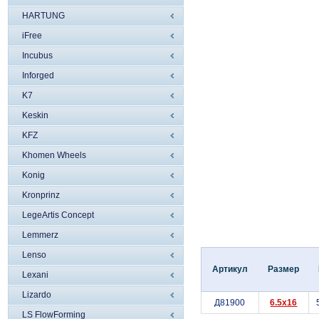
HARTUNG
iFree
Incubus
Inforged
K7
Keskin
KFZ
Khomen Wheels
Konig
Kronprinz
LegeArtis Concept
Lemmerz
Lenso
Артикул
Размер
Lexani
Lizardo
Д81900
6.5x16
LS FlowForming