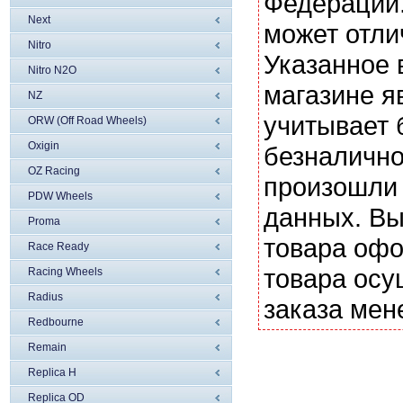
Федерации.
Next
может отли
Nitro
Указанное 
Nitro N2O
магазине я
NZ
учитывает 
ORW (Off Road Wheels)
Oxigin
безналично
OZ Racing
произошли 
PDW Wheels
данных. Вы
Proma
товара офо
Race Ready
товара осу
Racing Wheels
Radius
заказа мен
Redbourne
Remain
Replica H
Replica OD