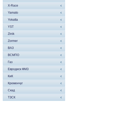
X-Race
Yamato
Yokatta
YST
Zinik
Zormer
ВАЗ
ВСМПО
Газ
Евродиск ФМЗ
КиК
Кременчуг
Скад
ТЗСК