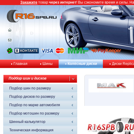
Закажите
товар
через интернет
! Вы сэкономите время и силы. Н
Главная
Шины
Колёсные диски
Диски Replic
Подбор шин и дисков
Подбор шин по размеру
Подбор дисков по размеру
Подбор по марке автомобиля
Подбор мотошин по размеру
Шинный калькулятор
Техническая информация