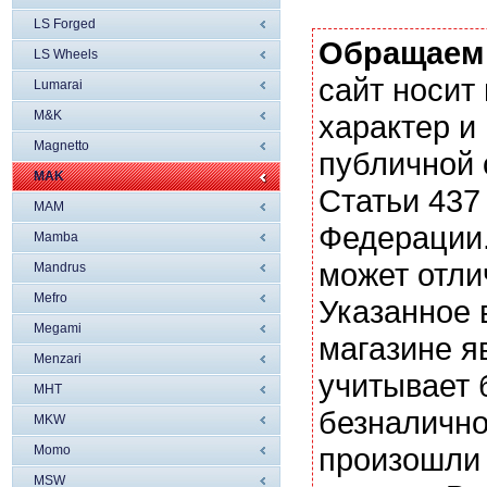
LS Forged
Обращаем
LS Wheels
сайт носи
Lumarai
M&K
характер и
Magnetto
публичной
MAK
Статьи 437
MAM
Федерации.
Mamba
может отли
Mandrus
Mefro
Указанное 
Megami
магазине я
Menzari
учитывает 
MHT
безналично
MKW
произошли 
Momo
MSW