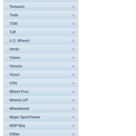
Tomason
Trebl
TSW
Tuff
U.S. Wheels
Verde
Vianor
Viscera
Vissol
VSN
Wheel Pros
Wheels UP
Wheelworld
Wiger Sport Power
WSP Italy
X'trike