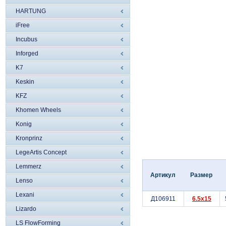
HARTUNG
iFree
Incubus
Inforged
K7
Keskin
KFZ
Khomen Wheels
Konig
Kronprinz
LegeArtis Concept
Lemmerz
Артикул
Размер
Lenso
Lexani
Д106911
6.5x15
Lizardo
LS FlowForming