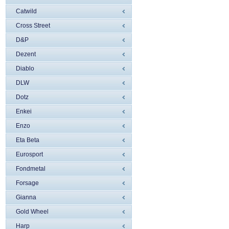
Catwild
Cross Street
D&P
Dezent
Diablo
DLW
Dotz
Enkei
Enzo
Eta Beta
Eurosport
Fondmetal
Forsage
Gianna
Gold Wheel
Harp