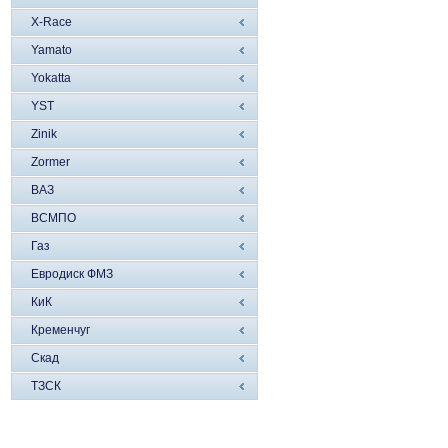
X-Race
Yamato
Yokatta
YST
Zinik
Zormer
ВАЗ
ВСМПО
Газ
Евродиск ФМЗ
КиК
Кременчуг
Скад
ТЗСК