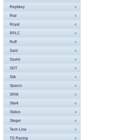
Replikey
Rial
Royal
RPLC
Ruff
Sant
Savini
SDT
Slik
Sparco
SRW
Stark
Status
Steger
Tech-Line
TG Racing