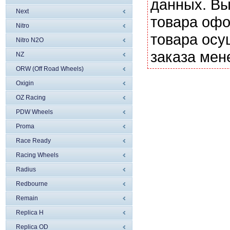
данных. Вы
Next
товара офо
Nitro
товара осу
Nitro N2O
заказа мен
NZ
ORW (Off Road Wheels)
Oxigin
OZ Racing
PDW Wheels
Proma
Race Ready
Racing Wheels
Radius
Redbourne
Remain
Replica H
Replica OD