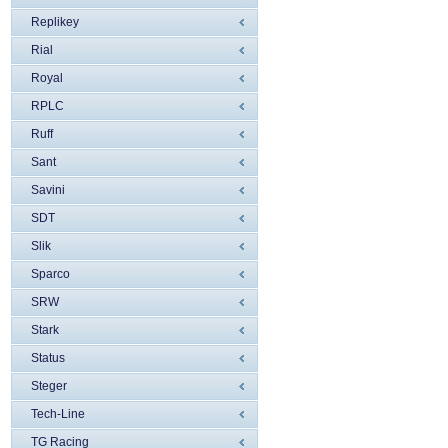
Replikey
Rial
Royal
RPLC
Ruff
Sant
Savini
SDT
Slik
Sparco
SRW
Stark
Status
Steger
Tech-Line
TG Racing