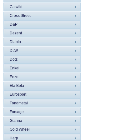
Catwild
Cross Street
D&P
Dezent
Diablo
DLW
Dotz
Enkei
Enzo
Eta Beta
Eurosport
Fondmetal
Forsage
Gianna
Gold Wheel
Harp