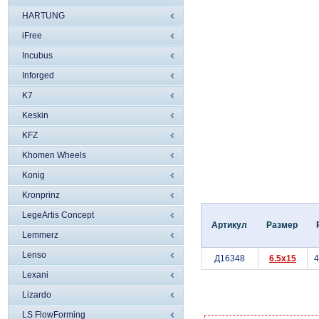
HARTUNG
iFree
Incubus
Inforged
K7
Keskin
KFZ
Khomen Wheels
Konig
Kronprinz
LegeArtis Concept
Артикул
Размер
Lemmerz
Lenso
Д16348
6.5x15
Lexani
Lizardo
LS FlowForming