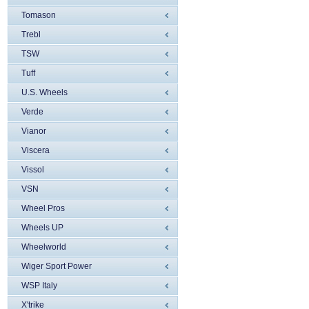
Tomason
Trebl
TSW
Tuff
U.S. Wheels
Verde
Vianor
Viscera
Vissol
VSN
Wheel Pros
Wheels UP
Wheelworld
Wiger Sport Power
WSP Italy
X'trike