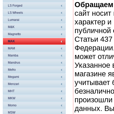
Обращаем
LS Forged
сайт носи
LS Wheels
характер и
Lumarai
M&K
публичной
Magnetto
Статьи 437
MAK
Федерации.
MAM
может отли
Mamba
Mandrus
Указанное 
Mefro
магазине я
Megami
учитывает 
Menzari
безналично
MHT
произошли 
MKW
Momo
данных. Вы
MSW