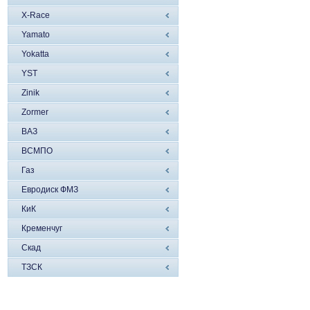
X-Race
Yamato
Yokatta
YST
Zinik
Zormer
ВАЗ
ВСМПО
Газ
Евродиск ФМЗ
КиК
Кременчуг
Скад
ТЗСК