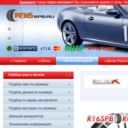
Закажите
товар
через интернет
! Вы сэкономите время и силы. Н
Главная
Шины
Колёсные диски
Диски Replic
Подбор шин и дисков
Подбор шин по размеру
Подбор дисков по размеру
Подбор по марке автомобиля
Подбор мотошин по размеру
Шинный калькулятор
Техническая информация