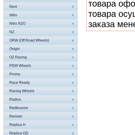
товара офо
Next
товара осу
Nitro
заказа мен
Nitro N2O
NZ
ORW (Off Road Wheels)
Oxigin
OZ Racing
PDW Wheels
Proma
Race Ready
Racing Wheels
Radius
Redbourne
Remain
Replica H
Replica OD