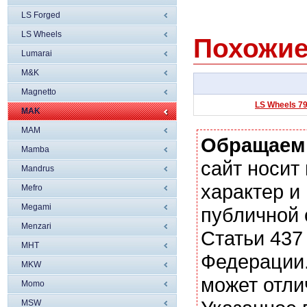
LS Forged
LS Wheels
Похожие
Lumarai
M&K
Magnetto
LS Wheels 79
MAK
MAM
Обращаем
Mamba
сайт носи
Mandrus
характер и
Mefro
Megami
публичной
Menzari
Статьи 437
MHT
Федерации.
MKW
может отли
Momo
MSW