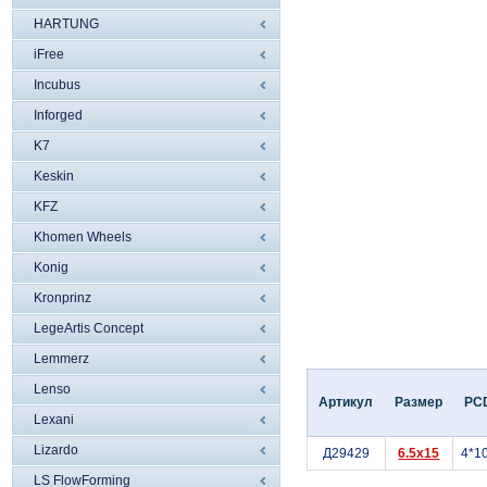
HARTUNG
iFree
Incubus
Inforged
K7
Keskin
KFZ
Khomen Wheels
Konig
Kronprinz
LegeArtis Concept
Lemmerz
Lenso
Артикул
Размер
PC
Lexani
Lizardo
Д29429
6.5x15
4*1
LS FlowForming