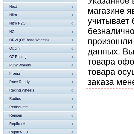
Указанное 
Next
магазине я
Nitro
учитывает 
Nitro N2O
безналично
NZ
произошли 
ORW (Off Road Wheels)
Oxigin
данных. Вы
OZ Racing
товара офо
PDW Wheels
товара осу
Proma
заказа мен
Race Ready
Racing Wheels
Radius
Redbourne
Remain
Replica H
Replica OD