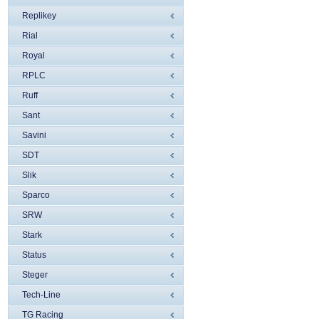
Replikey
Rial
Royal
RPLC
Ruff
Sant
Savini
SDT
Slik
Sparco
SRW
Stark
Status
Steger
Tech-Line
TG Racing