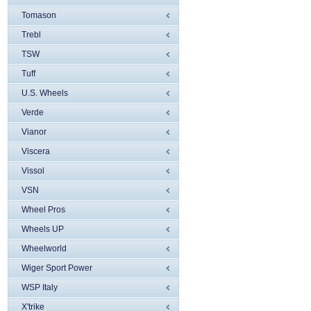
Tomason
Trebl
TSW
Tuff
U.S. Wheels
Verde
Vianor
Viscera
Vissol
VSN
Wheel Pros
Wheels UP
Wheelworld
Wiger Sport Power
WSP Italy
X'trike