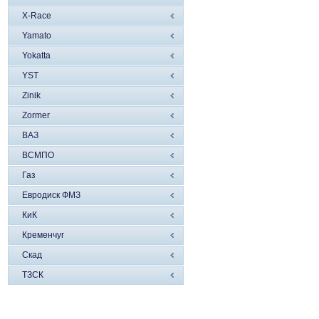
X-Race
Yamato
Yokatta
YST
Zinik
Zormer
ВАЗ
ВСМПО
Газ
Евродиск ФМЗ
КиК
Кременчуг
Скад
ТЗСК