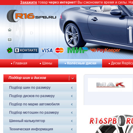
Закажите
товар
через интернет
! Вы сэкономите время и силы. Н
Главная
Шины
Колёсные диски
Диски Replic
Подбор шин и дисков
Подбор шин по размеру
Подбор дисков по размеру
Подбор по марке автомобиля
Подбор мотошин по размеру
Шинный калькулятор
Техническая информация