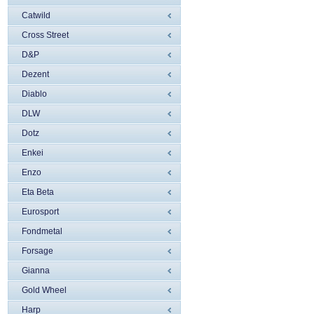
Catwild
Cross Street
D&P
Dezent
Diablo
DLW
Dotz
Enkei
Enzo
Eta Beta
Eurosport
Fondmetal
Forsage
Gianna
Gold Wheel
Harp