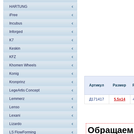
HARTUNG
iFree
Incubus
Inforged
K7
Keskin
KFZ
Khomen Wheels
Konig
Kronprinz
Артикул
Размер
LegeArtis Concept
Lemmerz
Д171417
5.5x14
Lenso
Lexani
Lizardo
Обращаем
LS FlowForming