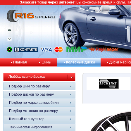
Закажите
товар
через интернет
! Вы сэкономите время и силы. Н
Главная
Шины
Колёсные диски
Диски Replic
Подбор шин и дисков
Подбор шин по размеру
Подбор дисков по размеру
Подбор по марке автомобиля
Подбор мотошин по размеру
Шинный калькулятор
Техническая информация