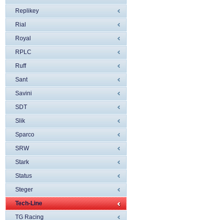
Replikey
Rial
Royal
RPLC
Ruff
Sant
Savini
SDT
Slik
Sparco
SRW
Stark
Status
Steger
Tech-Line
TG Racing