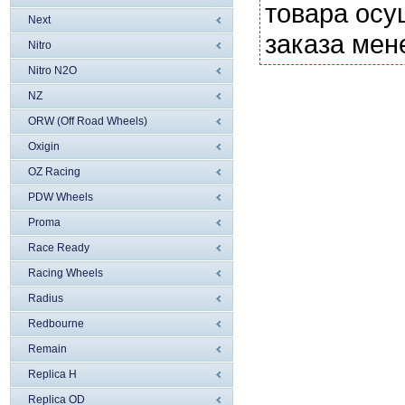
товара осу
Next
заказа мен
Nitro
Nitro N2O
NZ
ORW (Off Road Wheels)
Oxigin
OZ Racing
PDW Wheels
Proma
Race Ready
Racing Wheels
Radius
Redbourne
Remain
Replica H
Replica OD