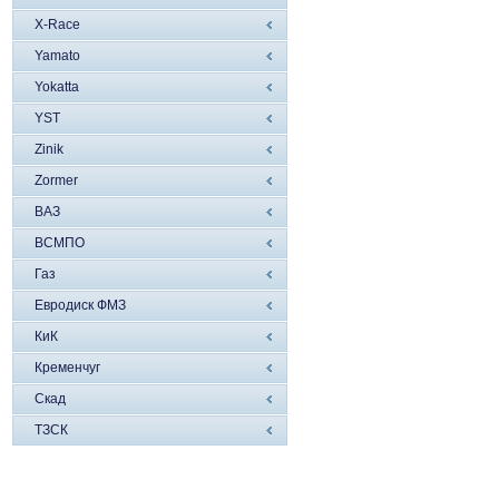
X-Race
Yamato
Yokatta
YST
Zinik
Zormer
ВАЗ
ВСМПО
Газ
Евродиск ФМЗ
КиК
Кременчуг
Скад
ТЗСК