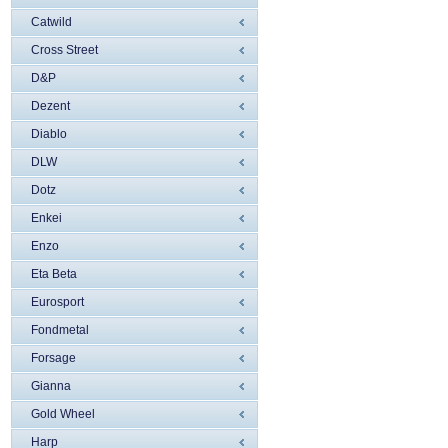
Catwild
Cross Street
D&P
Dezent
Diablo
DLW
Dotz
Enkei
Enzo
Eta Beta
Eurosport
Fondmetal
Forsage
Gianna
Gold Wheel
Harp