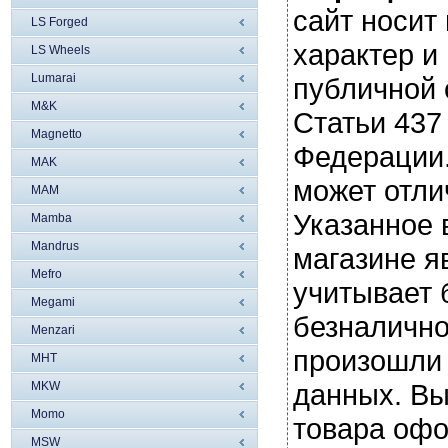
сайт носи
LS Forged
характер и
LS Wheels
Lumarai
публичной
M&K
Статьи 437
Magnetto
Федерации.
MAK
может отли
MAM
Указанное 
Mamba
Mandrus
магазине я
Mefro
учитывает 
Megami
безналично
Menzari
произошли 
MHT
данных. Вы
MKW
Momo
товара офо
MSW