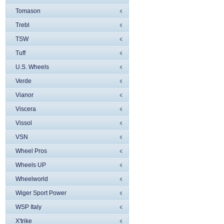
Tomason
Trebl
TSW
Tuff
U.S. Wheels
Verde
Vianor
Viscera
Vissol
VSN
Wheel Pros
Wheels UP
Wheelworld
Wiger Sport Power
WSP Italy
X'trike