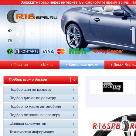
Закажите
товар
через интернет
! Вы сэкономите время и силы. Н
Главная
Шины
Колёсные диски
Диски Replic
Подбор шин и дисков
Подбор шин по размеру
Подбор дисков по размеру
Подбор по марке автомобиля
Подбор мотошин по размеру
Шинный калькулятор
Техническая информация