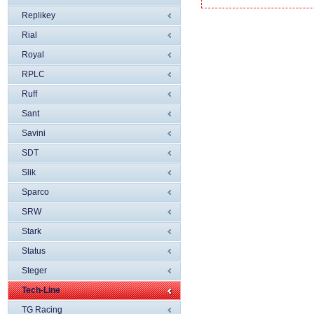
Replikey
Rial
Royal
RPLC
Ruff
Sant
Savini
SDT
Slik
Sparco
SRW
Stark
Status
Steger
Tech-Line
TG Racing