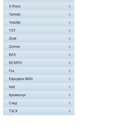
X-Race
Yamato
Yokatta
YST
Zinik
Zormer
ВАЗ
ВСМПО
Газ
Евродиск ФМЗ
КиК
Кременчуг
Скад
ТЗСК