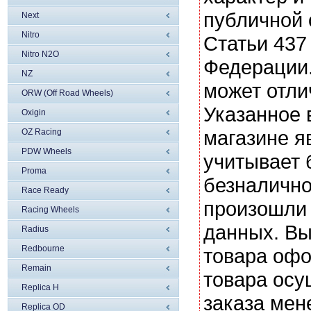
публичной
Next
Nitro
Статьи 437
Nitro N2O
Федерации.
NZ
может отли
ORW (Off Road Wheels)
Указанное 
Oxigin
магазине я
OZ Racing
PDW Wheels
учитывает 
Proma
безналично
Race Ready
произошли 
Racing Wheels
данных. Вы
Radius
Redbourne
товара офо
Remain
товара осу
Replica H
заказа мен
Replica OD