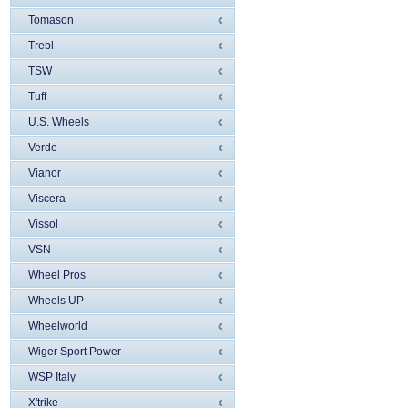
Tomason
Trebl
TSW
Tuff
U.S. Wheels
Verde
Vianor
Viscera
Vissol
VSN
Wheel Pros
Wheels UP
Wheelworld
Wiger Sport Power
WSP Italy
X'trike