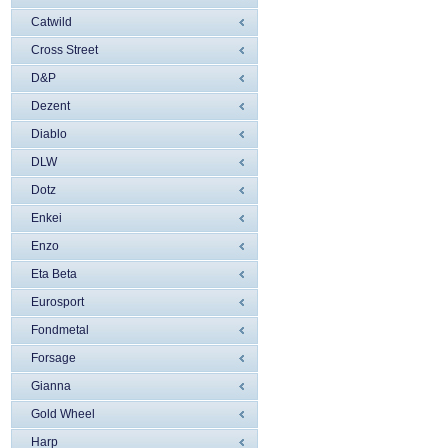
Catwild
Cross Street
D&P
Dezent
Diablo
DLW
Dotz
Enkei
Enzo
Eta Beta
Eurosport
Fondmetal
Forsage
Gianna
Gold Wheel
Harp