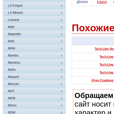
Д54194
5.5x14
LS Forged
LS Wheels
Lumarai
Похожие
M&K
Magnetto
MAK
MAM
Tech-Line Ven
Mamba
Tech-Line
Mandrus
Tech-Line
Mefro
Tech-Line
Megami
iFree Слайдер 
Menzari
MHT
Обращаем
MKW
сайт носи
Momo
характер и
MSW