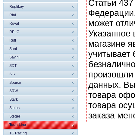
Статьи 437
Replikey
Федерации.
Rial
может отли
Royal
Указанное 
RPLC
Ruff
магазине я
Sant
учитывает 
Savini
безналично
SDT
произошли 
Slik
данных. Вы
Sparco
SRW
товара офо
Stark
товара осу
Status
заказа мен
Steger
Tech-Line
TG Racing