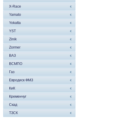
X-Race
Yamato
Yokatta
YST
Zinik
Zormer
ВАЗ
ВСМПО
Газ
Евродиск ФМЗ
КиК
Кременчуг
Скад
ТЗСК