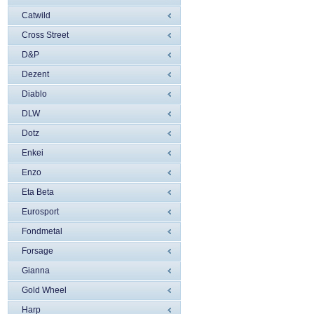
Catwild
Cross Street
D&P
Dezent
Diablo
DLW
Dotz
Enkei
Enzo
Eta Beta
Eurosport
Fondmetal
Forsage
Gianna
Gold Wheel
Harp