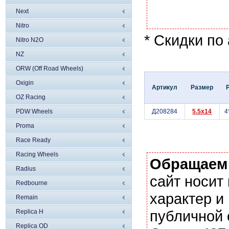
Next
Nitro
* Скидки по
Nitro N2O
NZ
ORW (Off Road Wheels)
Oxigin
Артикул
Размер
OZ Racing
PDW Wheels
Д208284
5.5x14
4
Proma
Race Ready
Racing Wheels
Обращаем
Radius
сайт носи
Redbourne
характер и
Remain
публичной
Replica H
Replica OD