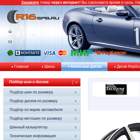
Закажите
товар
через интернет
! Вы сэкономите время и силы. Н
Главная
Шины
Колёсные диски
Диски Replic
Подбор шин и дисков
Подбор шин по размеру
Подбор дисков по размеру
Подбор по марке автомобиля
Подбор мотошин по размеру
Шинный калькулятор
Техническая информация