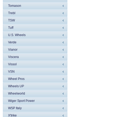
Tomason
Trebl
TSW
Tuff
U.S. Wheels
Verde
Vianor
Viscera
Vissol
VSN
Wheel Pros
Wheels UP
Wheelworld
Wiger Sport Power
WSP Italy
X'trike