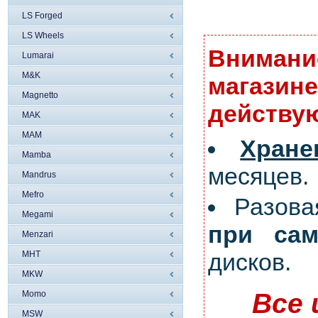
LS Forged
LS Wheels
Внимание
Lumarai
M&K
магазине
Magnetto
действую
MAK
MAM
Хран
Mamba
месяцев.
Mandrus
Mefro
Разов
Megami
при сам
Menzari
дисков.
MHT
MKW
Все 
Momo
MSW