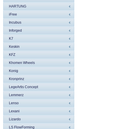
HARTUNG
iFree
Incubus
Inforged
K7
Keskin
KFZ
Khomen Wheels
Konig
Kronprinz
LegeArtis Concept
Lemmerz
Lenso
Lexani
Lizardo
LS FlowForming