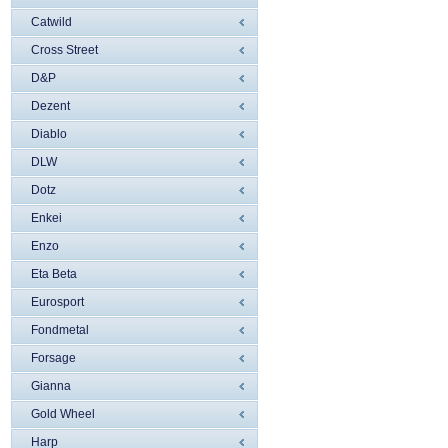
Catwild
Cross Street
D&P
Dezent
Diablo
DLW
Dotz
Enkei
Enzo
Eta Beta
Eurosport
Fondmetal
Forsage
Gianna
Gold Wheel
Harp