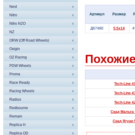
Next
Артикул
Размер
Nitro
Nitro N2O
Д67480
5.5x14
4
NZ
ORW (Off Road Wheels)
Oxigin
Похожие
OZ Racing
PDW Wheels
Proma
Race Ready
Tech-Line 4
Racing Wheels
Tech-Line 4
Radius
Tech-Line 4
Redbourne
Скад Мальта 5
Remain
Скад Ягуар 5
Replica H
Replica OD