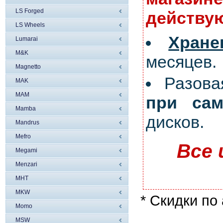
LS Forged
действую
LS Wheels
Хран
Lumarai
M&K
месяцев.
Magnetto
Разов
MAK
MAM
при сам
Mamba
дисков.
Mandrus
Mefro
Все 
Megami
Menzari
MHT
MKW
* Скидки по
Momo
MSW