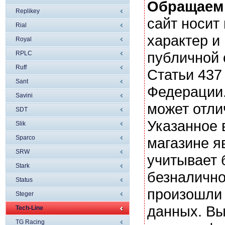
Обращаем
Replikey
сайт носи
Rial
характер и
Royal
публичной
RPLC
Ruff
Статьи 437
Sant
Федерации.
Savini
может отли
SDT
Указанное 
Slik
Sparco
магазине я
SRW
учитывает 
Stark
безналично
Status
произошли 
Steger
данных. Вы
Tech-Line
TG Racing