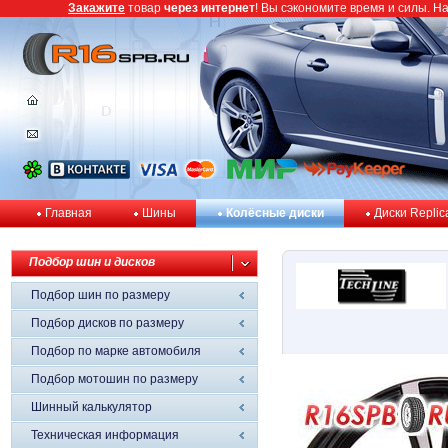
Закажите
товар
через интернет
! Вы сэкономите время и силы. Н
Главная
Шины
Колёсные диски
Диски Replic
Подбор шин и дисков
Подбор шин по размеру
Подбор дисков по размеру
Подбор по марке автомобиля
Подбор мотошин по размеру
Шинный калькулятор
Техническая информация