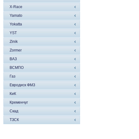
X-Race
Yamato
Yokatta
YST
Zinik
Zormer
ВАЗ
ВСМПО
Газ
Евродиск ФМЗ
КиК
Кременчуг
Скад
ТЗСК