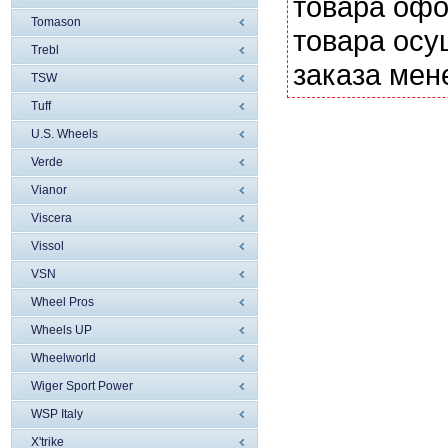
товара офо
Tomason
товара осу
Trebl
заказа мен
TSW
Tuff
U.S. Wheels
Verde
Vianor
Viscera
Vissol
VSN
Wheel Pros
Wheels UP
Wheelworld
Wiger Sport Power
WSP Italy
X'trike