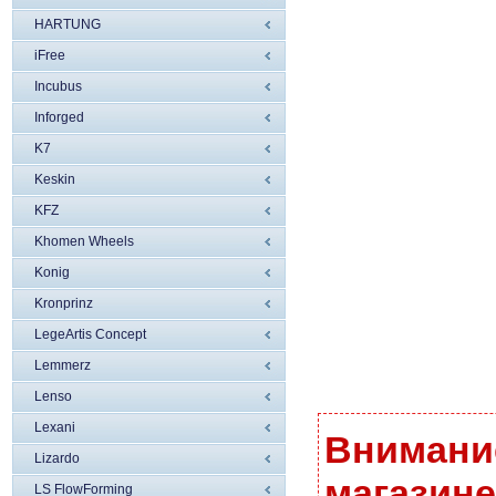
HARTUNG
iFree
Incubus
Inforged
K7
Keskin
KFZ
Khomen Wheels
Konig
Kronprinz
LegeArtis Concept
Lemmerz
Lenso
Lexani
Внимание
Lizardo
магазине
LS FlowForming