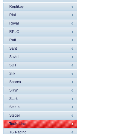
Replikey
Rial
Royal
RPLC
Ruff
Sant
Savini
SDT
Slik
Sparco
SRW
Stark
Status
Steger
Tech-Line
TG Racing