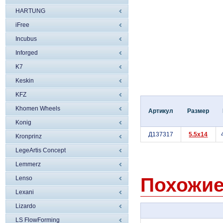
HARTUNG
iFree
Incubus
Inforged
K7
Keskin
KFZ
Khomen Wheels
Артикул
Размер
Konig
Д137317
5.5x14
Kronprinz
LegeArtis Concept
Lemmerz
Похожие
Lenso
Lexani
Lizardo
LS FlowForming