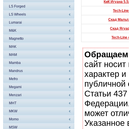
КиК Игуана 5.5
LS Forged
Tech-Line
LS Wheels
Скад Мальта
Lumarai
Скад Ягуар
M&K
Tech-Line 
Magnetto
MAK
Обращаем
MAM
сайт носи
Mamba
Mandrus
характер и
Mefro
публичной
Megami
Статьи 437
Menzari
Федерации.
MHT
может отли
MKW
Momo
Указанное 
MSW