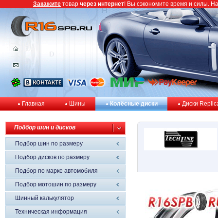
Закажите
товар
через интернет
! Вы сэкономите время и силы. Н
Главная
Шины
Колёсные диски
Диски Replic
Подбор шин и дисков
Подбор шин по размеру
Подбор дисков по размеру
Подбор по марке автомобиля
Подбор мотошин по размеру
Шинный калькулятор
Техническая информация