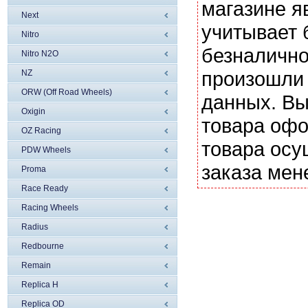
магазине я
Next
учитывает 
Nitro
безналично
Nitro N2O
произошли 
NZ
ORW (Off Road Wheels)
данных. Вы
Oxigin
товара офо
OZ Racing
товара осу
PDW Wheels
заказа мен
Proma
Race Ready
Racing Wheels
Radius
Redbourne
Remain
Replica H
Replica OD