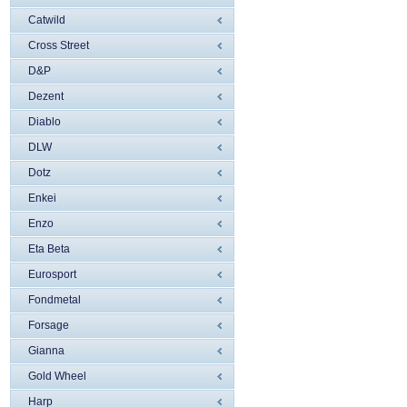
Catwild
Cross Street
D&P
Dezent
Diablo
DLW
Dotz
Enkei
Enzo
Eta Beta
Eurosport
Fondmetal
Forsage
Gianna
Gold Wheel
Harp