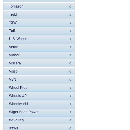
Tomason
Trebl
TSW
Tuff
U.S. Wheels
Verde
Vianor
Viscera
Vissol
VSN
Wheel Pros
Wheels UP
Wheelworld
Wiger Sport Power
WSP Italy
X'trike