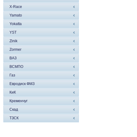
X-Race
Yamato
Yokatta
YST
Zinik
Zormer
ВАЗ
ВСМПО
Газ
Евродиск ФМЗ
КиК
Кременчуг
Скад
ТЗСК