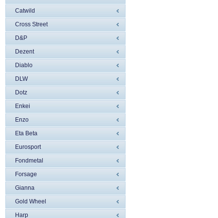
Catwild
Cross Street
D&P
Dezent
Diablo
DLW
Dotz
Enkei
Enzo
Eta Beta
Eurosport
Fondmetal
Forsage
Gianna
Gold Wheel
Harp