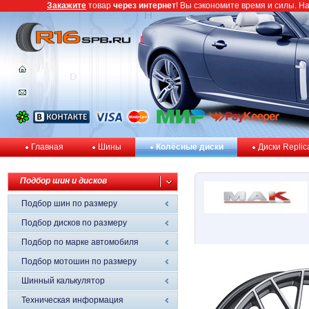
Закажите
товар
через интернет
! Вы сэкономите время и силы. Н
Главная
Шины
Колёсные диски
Диски Replic
Подбор шин и дисков
Подбор шин по размеру
Подбор дисков по размеру
Подбор по марке автомобиля
Подбор мотошин по размеру
Шинный калькулятор
Техническая информация