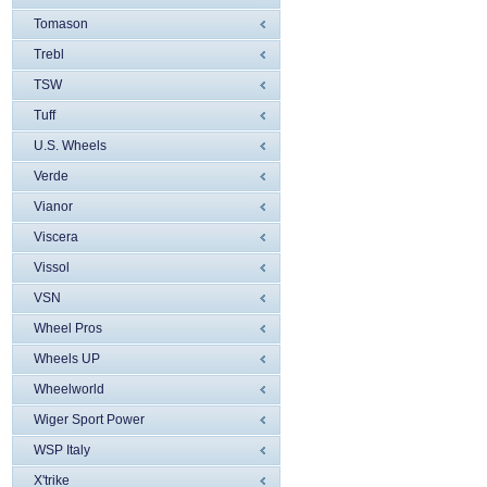
Tomason
Trebl
TSW
Tuff
U.S. Wheels
Verde
Vianor
Viscera
Vissol
VSN
Wheel Pros
Wheels UP
Wheelworld
Wiger Sport Power
WSP Italy
X'trike