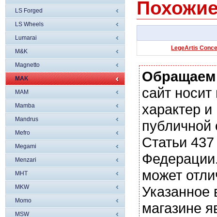
Похожие
LS Forged
LS Wheels
Lumarai
LegeArtis Conce
M&K
Magnetto
Обращаем
MAK
сайт носи
MAM
характер и
Mamba
Mandrus
публичной
Mefro
Статьи 437
Megami
Федерации.
Menzari
может отли
MHT
MKW
Указанное 
Momo
магазине я
MSW