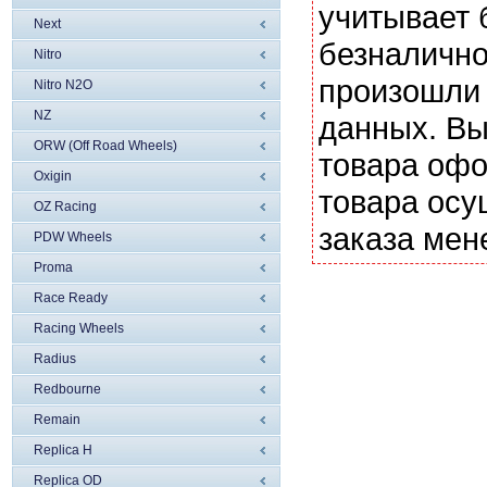
учитывает 
Next
безналично
Nitro
произошли 
Nitro N2O
NZ
данных. Вы
ORW (Off Road Wheels)
товара офо
Oxigin
товара осу
OZ Racing
заказа мен
PDW Wheels
Proma
Race Ready
Racing Wheels
Radius
Redbourne
Remain
Replica H
Replica OD