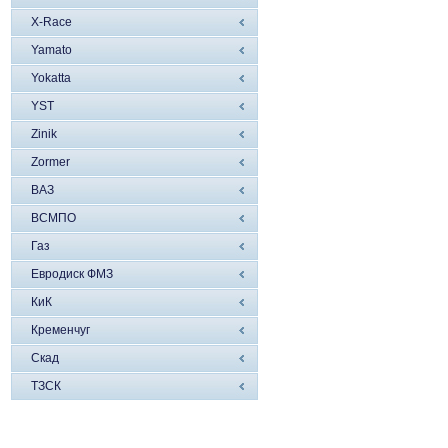
X-Race
Yamato
Yokatta
YST
Zinik
Zormer
ВАЗ
ВСМПО
Газ
Евродиск ФМЗ
КиК
Кременчуг
Скад
ТЗСК