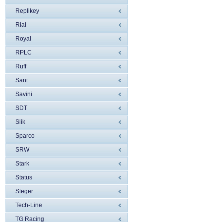
Replikey
Rial
Royal
RPLC
Ruff
Sant
Savini
SDT
Slik
Sparco
SRW
Stark
Status
Steger
Tech-Line
TG Racing