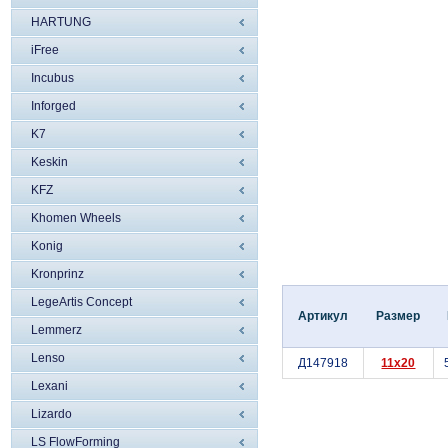
HARTUNG
iFree
Incubus
Inforged
K7
Keskin
KFZ
Khomen Wheels
Konig
Kronprinz
LegeArtis Concept
Артикул
Размер
Lemmerz
Lenso
Д147918
11x20
Lexani
Lizardo
LS FlowForming