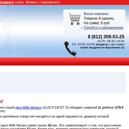
формите
заказ. Живите современно!
Ваша корзина:
Товаров:
0
единиц
На сумму:
0
руб.
Перейти к оформлению
8 (812) 309-53-25
Пн-Пт: 08:30−19:00
Сб: 10:00−14:00 (
выдача
и доставка)
пункт выдачи на Крыленко 2а
52
ёмно-серый
диск MAK Monaco
11x20 5*130 ET 52 обладает шириной
11
дюймов (
279.4
m).
е крепёжные отверстия находятся на одной окружности, диаметр которой
й диск MAK Monaco имеет вылет
52
мм. Это символизирует о том, что расстояние
 диска составляет
52
мм. Кроме того, диаметр центрального отверстия, который