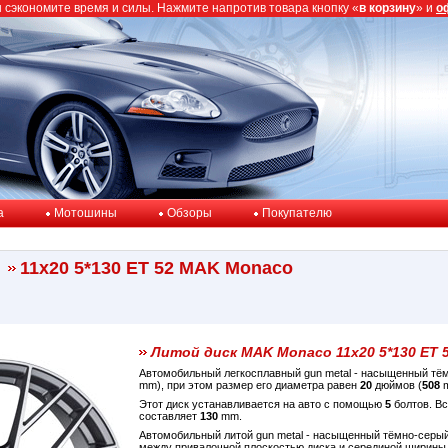
ы сэкономите время и силы. Нажмите напротив товара кнопку «
в корзину
» и
о
a
Мотошины
Обзоры
Покупателю
11x20 5*130 ET 52 MAK Monaco
Литой диск MAK Monaco 11x20 5*130 ET 
Автомобильный легкосплавный gun metal - насыщенный т
mm), при этом размер его диаметра равен
20
дюймов (
508
m
Этот диск устанавливается на авто с помощью
5
болтов. Вс
составляет
130
mm.
Автомобильный литой gun metal - насыщенный тёмно-серы
между привалочной плоскостью диска и серединой ширины