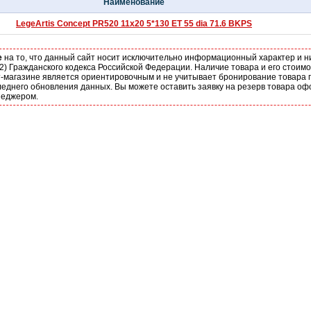
Наименование
LegeArtis Concept PR520 11x20 5*130 ET 55 dia 71.6 BKPS
е
на то, что данный сайт носит исключительно информационный характер и н
2) Гражданского кодекса Российской Федерации. Наличие товара и его стоим
-магазине является ориентировочным и не учитывает бронирование товара п
еднего обновления данных. Вы можете оставить заявку на резерв товара оф
неджером.