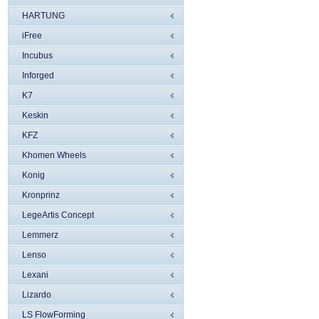
HARTUNG
iFree
Incubus
Inforged
K7
Keskin
KFZ
Khomen Wheels
Konig
Kronprinz
LegeArtis Concept
Lemmerz
Lenso
Lexani
Lizardo
LS FlowForming