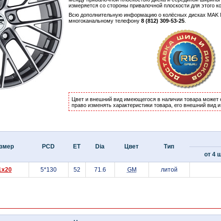
измеряется со стороны привалочной плоскости для этого к
Всю дополнительную информацию о колёсных дисках MAK
многоканальному телефону
8 (812) 309-53-25
.
Цвет и внешний вид имеющегося в наличии товара может 
право изменять характеристики товара, его внешний вид 
змер
PCD
ET
Dia
Цвет
Тип
от 4 ш
1x20
5*130
52
71.6
GM
литой