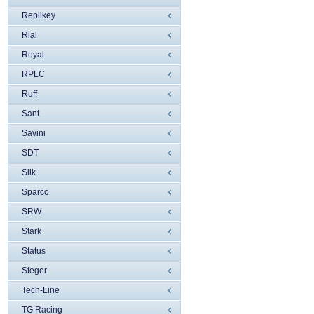
Replikey
Rial
Royal
RPLC
Ruff
Sant
Savini
SDT
Slik
Sparco
SRW
Stark
Status
Steger
Tech-Line
TG Racing