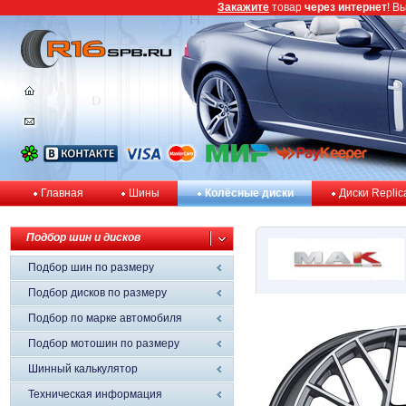
Закажите
товар
через интернет
! В
Главная
Шины
Колёсные диски
Диски Replic
Подбор шин и дисков
Подбор шин по размеру
Подбор дисков по размеру
Подбор по марке автомобиля
Подбор мотошин по размеру
Шинный калькулятор
Техническая информация