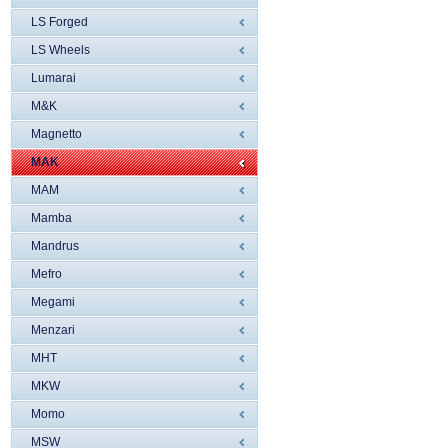
LS Forged
LS Wheels
Lumarai
M&K
Magnetto
MAK
MAM
Mamba
Mandrus
Mefro
Megami
Menzari
MHT
MKW
Momo
MSW