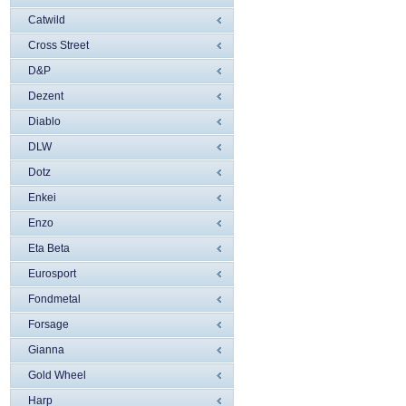
Catwild
Cross Street
D&P
Dezent
Diablo
DLW
Dotz
Enkei
Enzo
Eta Beta
Eurosport
Fondmetal
Forsage
Gianna
Gold Wheel
Harp