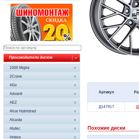
Производители дисков
1000 Miglia
2Crave
4Go
Артикул
Ра
Advanti
AEZ
Д147917
1
Alcar Hybridrad
Alcasta
Похожие диски
Alutec
Antera