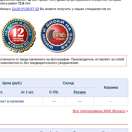
олеса равен
71.6
mm.
 Monaco
11x20 5*130 ET 52
Вы можете получить у наших специалистов по
отличатся от представленного на фотографии. Производитель оставляет за собой
и комплектность без предварительного уведомления.
Цена (руб.)
Склад
Корзина
т.
от 1 шт.
С-Пб.
Регион
нет в наличии
—
—
—
Все типоразмеры MAK Monaco
»