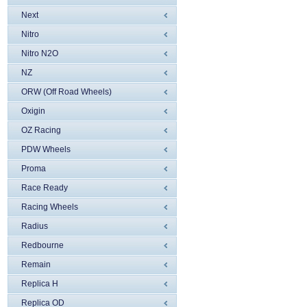
Next
Nitro
Nitro N2O
NZ
ORW (Off Road Wheels)
Oxigin
OZ Racing
PDW Wheels
Proma
Race Ready
Racing Wheels
Radius
Redbourne
Remain
Replica H
Replica OD