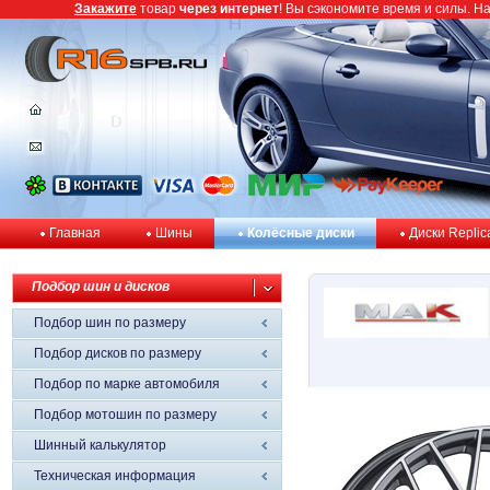
Закажите
товар
через интернет
! Вы сэкономите время и силы. Н
Главная
Шины
Колёсные диски
Диски Replic
Подбор шин и дисков
Подбор шин по размеру
Подбор дисков по размеру
Подбор по марке автомобиля
Подбор мотошин по размеру
Шинный калькулятор
Техническая информация