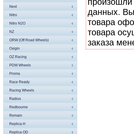
произошли 
Next
данных. Вы
Nitro
товара офо
Nitro N2O
товара осу
NZ
заказа мен
ORW (Off Road Wheels)
Oxigin
OZ Racing
PDW Wheels
Proma
Race Ready
Racing Wheels
Radius
Redbourne
Remain
Replica H
Replica OD