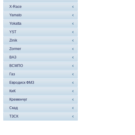
X-Race
Yamato
Yokatta
YST
Zinik
Zormer
ВАЗ
ВСМПО
Газ
Евродиск ФМЗ
КиК
Кременчуг
Скад
ТЗСК