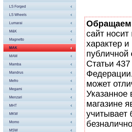
LS Forged
LS Wheels
Обращаем
Lumarai
сайт носи
M&K
Magnetto
характер и
MAK
публичной
MAM
Статьи 437
Mamba
Федерации.
Mandrus
Mefro
может отли
Megami
Указанное 
Menzari
магазине я
MHT
учитывает 
MKW
безналично
Momo
MSW