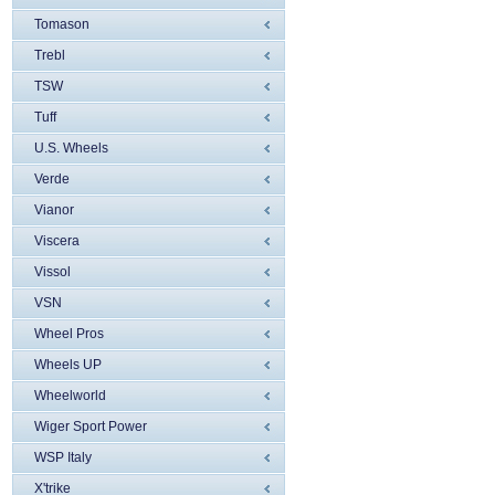
Tomason
Trebl
TSW
Tuff
U.S. Wheels
Verde
Vianor
Viscera
Vissol
VSN
Wheel Pros
Wheels UP
Wheelworld
Wiger Sport Power
WSP Italy
X'trike