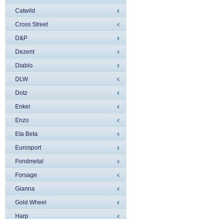
Catwild
Cross Street
D&P
Dezent
Diablo
DLW
Dotz
Enkei
Enzo
Eta Beta
Eurosport
Fondmetal
Forsage
Gianna
Gold Wheel
Harp