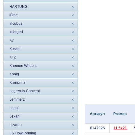
HARTUNG
iFree
Incubus
Inforged
K7
Keskin
KFZ
Khomen Wheels
Konig
Kronprinz
LegeArtis Concept
Lemmerz
Lenso
Артикул
Размер
Lexani
Lizardo
Д147926
11.5x21
LS FlowForming