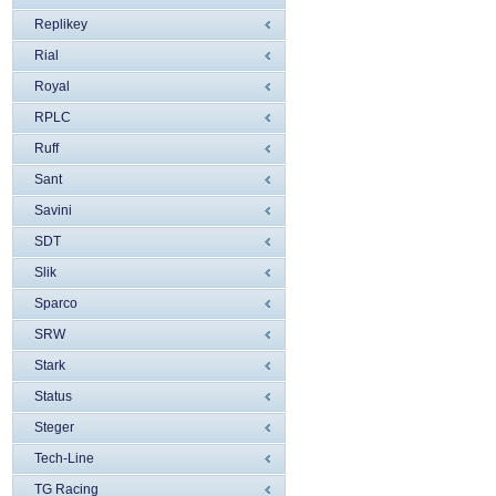
Replikey
Rial
Royal
RPLC
Ruff
Sant
Savini
SDT
Slik
Sparco
SRW
Stark
Status
Steger
Tech-Line
TG Racing