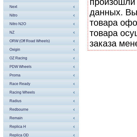
произошли 
Next
данных. Вы
Nitro
товара офо
Nitro N2O
товара осу
NZ
заказа мен
ORW (Off Road Wheels)
Oxigin
OZ Racing
PDW Wheels
Proma
Race Ready
Racing Wheels
Radius
Redbourne
Remain
Replica H
Replica OD