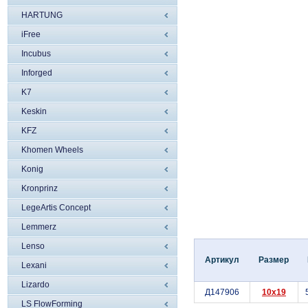
HARTUNG
iFree
Incubus
Inforged
K7
Keskin
KFZ
Khomen Wheels
Konig
Kronprinz
LegeArtis Concept
Lemmerz
Lenso
Артикул
Размер
Lexani
Lizardo
Д147906
10x19
LS FlowForming