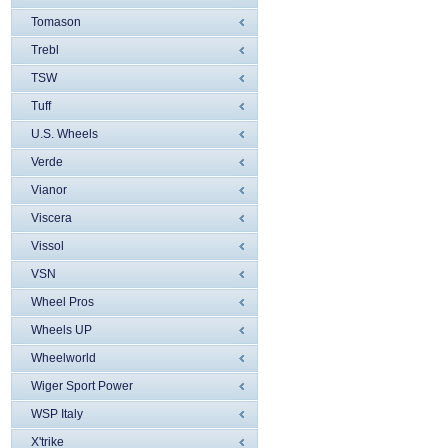
Tomason
Trebl
TSW
Tuff
U.S. Wheels
Verde
Vianor
Viscera
Vissol
VSN
Wheel Pros
Wheels UP
Wheelworld
Wiger Sport Power
WSP Italy
X'trike