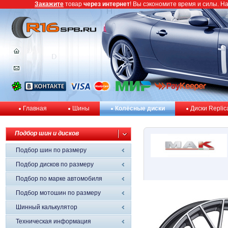
Закажите
товар
через интернет
! Вы сэкономите время и силы. Н
Главная
Шины
Колёсные диски
Диски Replic
Подбор шин и дисков
Подбор шин по размеру
Подбор дисков по размеру
Подбор по марке автомобиля
Подбор мотошин по размеру
Шинный калькулятор
Техническая информация