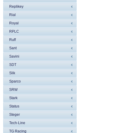
Replikey
Rial
Royal
RPLC
Ruff
Sant
Savini
SDT
Slik
Sparco
SRW
Stark
Status
Steger
Tech-Line
TG Racing