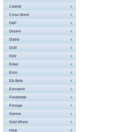
Catwild
Cross Street
D&P
Dezent
Diablo
DLW
Dotz
Enkei
Enzo
Eta Beta
Eurosport
Fondmetal
Forsage
Gianna
Gold Wheel
Harp