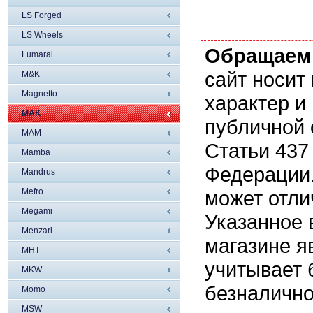
LS Forged
LS Wheels
Обращаем
Lumarai
сайт носи
M&K
Magnetto
характер и
MAK
публичной
MAM
Статьи 437
Mamba
Федерации.
Mandrus
Mefro
может отли
Megami
Указанное 
Menzari
магазине я
MHT
учитывает 
MKW
безналично
Momo
MSW