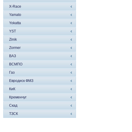
X-Race
Yamato
Yokatta
YST
Zinik
Zormer
ВАЗ
ВСМПО
Газ
Евродиск ФМЗ
КиК
Кременчуг
Скад
ТЗСК