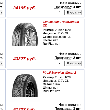
ии
Нет в наличии
т.
Предзаказ
:
4 шт.
34195 руб.
Continental CrossContact
RX
Размер
: 285/45 R20
Индексы
: 112V XL
Сезон
: всесезонные
Шипы
: нет
RunFlat
: нет
ии
Нет в наличии
т.
Предзаказ
:
2 шт.
43327 руб.
Pirelli Scorpion Winter 2
Размер
: 285/45 R20
Индексы
: 112V XL
Сезон
: зима
Шипы
: нет
RunFlat
: нет
ии
Нет в наличии
т.
Предзаказ
:
3 шт.
51237 руб.