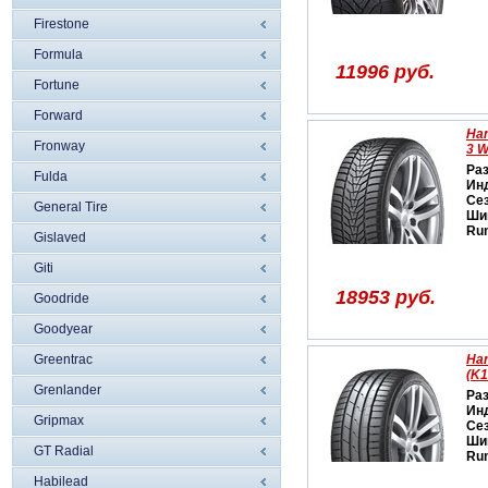
Firestone
Formula
11996 руб.
Fortune
Forward
Han
Fronway
3 
Ра
Fulda
Ин
Се
General Tire
Ши
Run
Gislaved
Giti
18953 руб.
Goodride
Goodyear
Greentrac
Han
(K1
Grenlander
Ра
Ин
Gripmax
Се
Ши
GT Radial
Run
Habilead