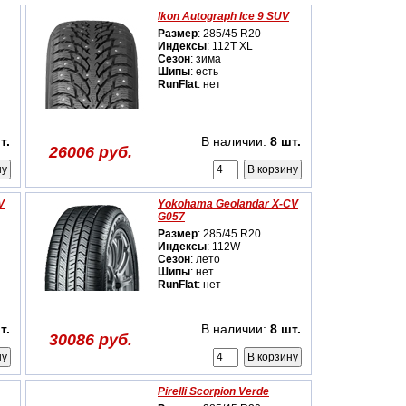
Ikon Autograph Ice 9 SUV
Размер
: 285/45 R20
Индексы
: 112T XL
Сезон
: зима
Шипы
: есть
RunFlat
: нет
т.
В наличии:
8 шт.
26006 руб.
V
Yokohama Geolandar X-CV
G057
Размер
: 285/45 R20
Индексы
: 112W
Сезон
: лето
Шипы
: нет
RunFlat
: нет
т.
В наличии:
8 шт.
30086 руб.
Pirelli Scorpion Verde