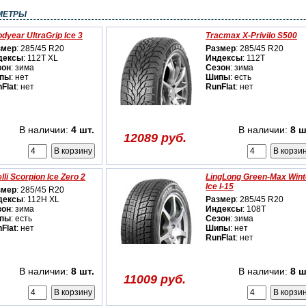
МЕТРЫ
dyear UltraGrip Ice 3
Tracmax X-Privilo S500
змер
: 285/45 R20
Размер
: 285/45 R20
дексы
: 112T XL
Индексы
: 112T
зон
: зима
Сезон
: зима
пы
: нет
Шипы
: есть
Flat
: нет
RunFlat
: нет
В наличии:
4 шт.
В наличии:
8 ш
12089 руб.
elli Scorpion Ice Zero 2
LingLong Green-Max Wint
Ice I-15
змер
: 285/45 R20
дексы
: 112H XL
Размер
: 285/45 R20
зон
: зима
Индексы
: 108T
пы
: есть
Сезон
: зима
Flat
: нет
Шипы
: нет
RunFlat
: нет
В наличии:
8 шт.
В наличии:
8 ш
11009 руб.