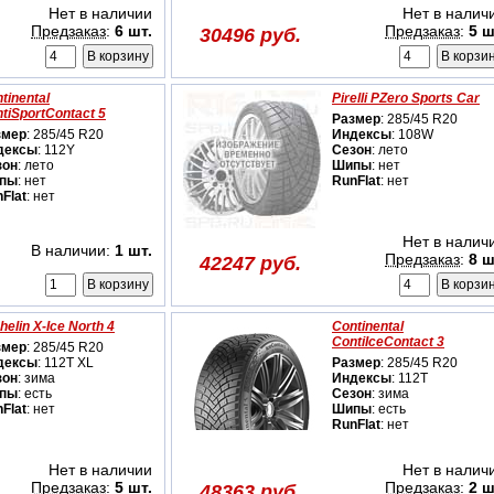
Нет в наличии
Нет в налич
Предзаказ
:
6 шт.
Предзаказ
:
5 ш
30496 руб.
tinental
Pirelli PZero Sports Car
tiSportContact 5
Размер
: 285/45 R20
змер
: 285/45 R20
Индексы
: 108W
дексы
: 112Y
Сезон
: лето
зон
: лето
Шипы
: нет
пы
: нет
RunFlat
: нет
Flat
: нет
Нет в налич
В наличии:
1 шт.
Предзаказ
:
8 ш
42247 руб.
helin X-Ice North 4
Continental
ContiIceContact 3
змер
: 285/45 R20
дексы
: 112T XL
Размер
: 285/45 R20
зон
: зима
Индексы
: 112T
пы
: есть
Сезон
: зима
Flat
: нет
Шипы
: есть
RunFlat
: нет
Нет в наличии
Нет в налич
Предзаказ
:
5 шт.
Предзаказ
:
2 ш
48363 руб.