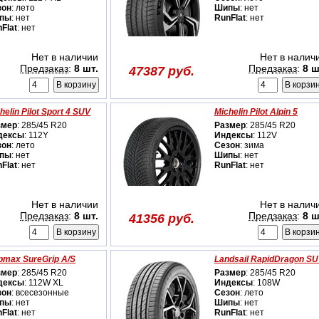
зон
: лето
Шипы
: нет
пы
: нет
RunFlat
: нет
Flat
: нет
Нет в наличии
Нет в налич
Предзаказ
:
8 шт.
Предзаказ
:
8 ш
47387 руб.
helin Pilot Sport 4 SUV
Michelin Pilot Alpin 5
змер
: 285/45 R20
Размер
: 285/45 R20
дексы
: 112Y
Индексы
: 112V
зон
: лето
Сезон
: зима
пы
: нет
Шипы
: нет
Flat
: нет
RunFlat
: нет
Нет в наличии
Нет в налич
Предзаказ
:
8 шт.
Предзаказ
:
8 ш
41356 руб.
pmax SureGrip A/S
Landsail RapidDragon S
змер
: 285/45 R20
Размер
: 285/45 R20
дексы
: 112W XL
Индексы
: 108W
зон
: всесезонные
Сезон
: лето
пы
: нет
Шипы
: нет
Flat
: нет
RunFlat
: нет