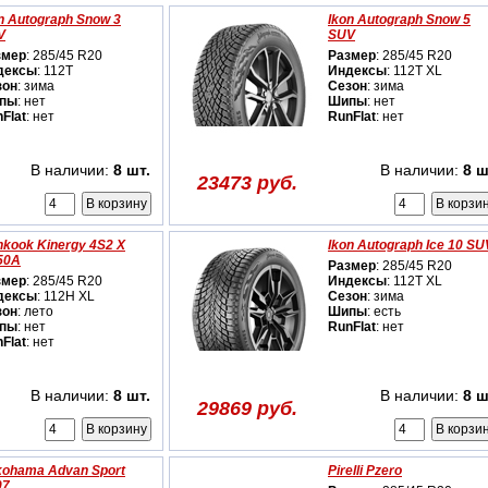
n Autograph Snow 3
Ikon Autograph Snow 5
V
SUV
змер
: 285/45 R20
Размер
: 285/45 R20
дексы
: 112T
Индексы
: 112T XL
зон
: зима
Сезон
: зима
пы
: нет
Шипы
: нет
Flat
: нет
RunFlat
: нет
В наличии:
8 шт.
В наличии:
8 ш
23473 руб.
kook Kinergy 4S2 X
Ikon Autograph Ice 10 SU
50A
Размер
: 285/45 R20
змер
: 285/45 R20
Индексы
: 112T XL
дексы
: 112H XL
Сезон
: зима
зон
: лето
Шипы
: есть
пы
: нет
RunFlat
: нет
Flat
: нет
В наличии:
8 шт.
В наличии:
8 ш
29869 руб.
kohama Advan Sport
Pirelli Pzero
07