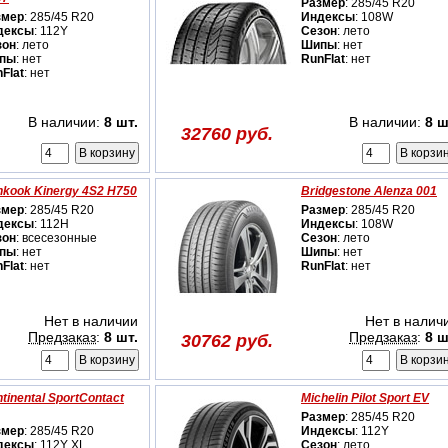
Размер
: 285/45 R20
змер
: 285/45 R20
Индексы
: 108W
дексы
: 112Y
Сезон
: лето
зон
: лето
Шипы
: нет
пы
: нет
RunFlat
: нет
Flat
: нет
В наличии:
8 шт.
В наличии:
8 ш
32760 руб.
kook Kinergy 4S2 H750
Bridgestone Alenza 001
змер
: 285/45 R20
Размер
: 285/45 R20
дексы
: 112H
Индексы
: 108W
зон
: всесезонные
Сезон
: лето
пы
: нет
Шипы
: нет
Flat
: нет
RunFlat
: нет
Нет в наличии
Нет в налич
Предзаказ
:
8 шт.
Предзаказ
:
8 ш
30762 руб.
tinental SportContact
Michelin Pilot Sport EV
Размер
: 285/45 R20
змер
: 285/45 R20
Индексы
: 112Y
дексы
: 112Y XL
Сезон
: лето