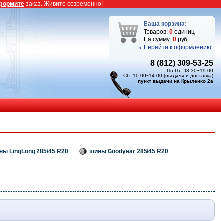
формите
заказ. Живите современно!
Ваша корзина:
Товаров:
0
единиц
На сумму:
0
руб.
Перейти к оформлению
8 (812) 309-53-25
Пн-Пт: 08:30−19:00
Сб: 10:00−14:00 (
выдача
и доставка)
пункт выдачи на Крыленко 2а
ны LingLong 285/45 R20
шины Goodyear 285/45 R20