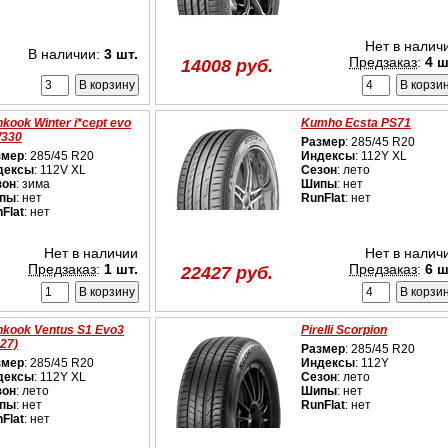
Нет в налич
В наличии:
3 шт.
Предзаказ
:
4 ш
14008 руб.
kook Winter i*cept evo
Kumho Ecsta PS71
W330
Размер
: 285/45 R20
змер
: 285/45 R20
Индексы
: 112Y XL
дексы
: 112V XL
Сезон
: лето
зон
: зима
Шипы
: нет
пы
: нет
RunFlat
: нет
Flat
: нет
Нет в наличии
Нет в налич
Предзаказ
:
1 шт.
Предзаказ
:
6 ш
22427 руб.
kook Ventus S1 Evo3
Pirelli Scorpion
27)
Размер
: 285/45 R20
змер
: 285/45 R20
Индексы
: 112Y
дексы
: 112Y XL
Сезон
: лето
зон
: лето
Шипы
: нет
пы
: нет
RunFlat
: нет
Flat
: нет