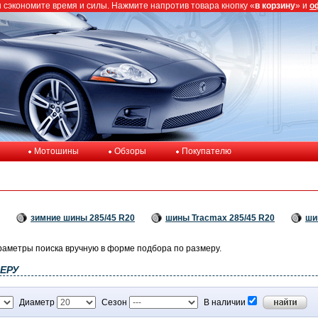
ы сэкономите время и силы. Нажмите напротив товара кнопку «
в корзину
» и
о
Мотошины
Обзоры
Покупателю
зимние шины 285/45 R20
шины Tracmax 285/45 R20
ши
раметры поиска вручную в форме подбора по размеру.
ЕРУ
Диаметр
Сезон
В наличии