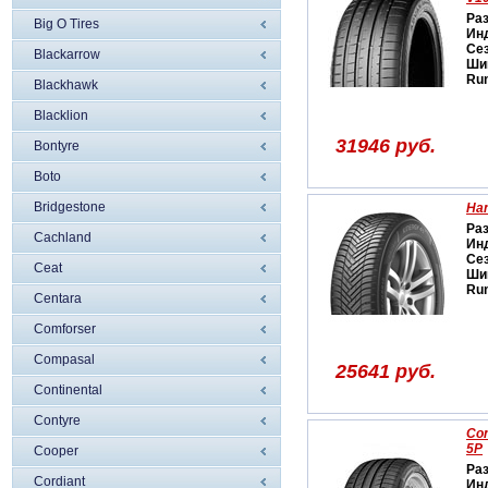
Ра
Big O Tires
Ин
Се
Blackarrow
Ши
Run
Blackhawk
Blacklion
31946 руб.
Bontyre
Boto
Bridgestone
Han
Ра
Cachland
Ин
Се
Ceat
Ши
Run
Centara
Comforser
Compasal
25641 руб.
Continental
Contyre
Con
5P
Cooper
Ра
Cordiant
Ин