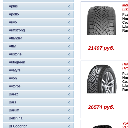
Iko
Aplus
SU
Apollo
Ра
Ин
Arivo
Се
Ши
Armstrong
Run
Atlander
Attar
21407 руб.
Austone
Autogreen
Han
H7
Avatyre
Ра
Ин
Avon
Се
Ши
Avtoros
Run
Barez
Bars
26574 руб.
Barum
Belshina
Yo
BFGoodrich
V1