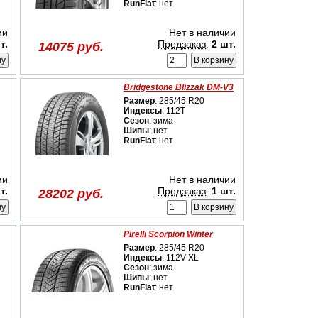
RunFlat
: нет
ии
Нет в наличии
т.
Предзаказ
:
2 шт.
14075 руб.
Bridgestone Blizzak DM-V3
Размер
: 285/45 R20
Индексы
: 112T
Сезон
: зима
Шипы
: нет
RunFlat
: нет
ии
Нет в наличии
т.
Предзаказ
:
1 шт.
28202 руб.
Pirelli Scorpion Winter
Размер
: 285/45 R20
Индексы
: 112V XL
Сезон
: зима
Шипы
: нет
RunFlat
: нет