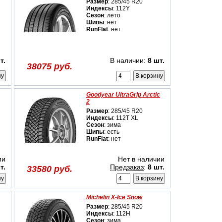
Размер
: 285/45 R20
Индексы
: 112Y
Сезон
: лето
Шипы
: нет
RunFlat
: нет
т.
В наличии:
8 шт.
38075 руб.
Goodyear UltraGrip Arctic
2
Размер
: 285/45 R20
Индексы
: 112T XL
Сезон
: зима
Шипы
: есть
RunFlat
: нет
ии
Нет в наличии
т.
Предзаказ
:
8 шт.
33580 руб.
Michelin X-Ice Snow
Размер
: 285/45 R20
Индексы
: 112H
Сезон
: зима