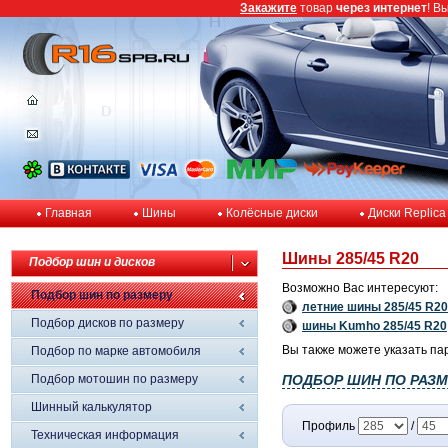
Закажите
товар
через интернет
! В
Главная
Шины
Колёсные диски
Диски Replica
Шины 285/45 R20
Подбор шин и дисков
Возможно Вас интересуют:
Подбор шин по размеру
летние шины 285/45 R20
Подбор дисков по размеру
шины Kumho 285/45 R20
Вы также можете указать па
Подбор по марке автомобиля
Подбор мотошин по размеру
ПОДБОР ШИН ПО РАЗМ
Шинный калькулятор
Профиль
/
Техническая информация