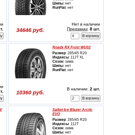
Шипы
: нет
RunFlat
: нет
ии
Нет в наличии
т.
Предзаказ
:
8 шт.
34646 руб.
Roadx RX Frost WU02
Размер
: 285/45 R20
Индексы
: 112T XL
Сезон
: зима
Шипы
: нет
RunFlat
: нет
ии
В наличии:
2 шт.
т.
10360 руб.
UV
Sailun Ice Blazer Arctic
EVO
Размер
: 285/45 R20
Индексы
: 112T
Сезон
: зима
Шипы
: нет