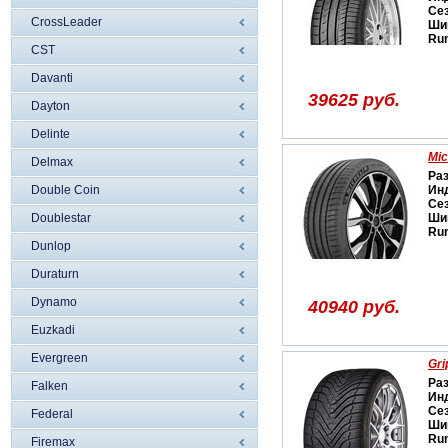
Се
CrossLeader
Ши
Run
CST
Davanti
39625 руб.
Dayton
Delinte
Mic
Delmax
Ра
Double Coin
Ин
Се
Doublestar
Ши
Run
Dunlop
Duraturn
Dynamo
40940 руб.
Euzkadi
Evergreen
Gri
Ра
Falken
Ин
Се
Federal
Ши
Run
Firemax