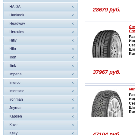
HAIDA
28679 руб.
Hankook
Headway
Con
Con
Hercules
Ра
Hifly
Ин
Се
Hilo
Ши
Run
Ikon
Ilink
37967 руб.
Imperial
Interco
Mic
Interstate
Ра
Ин
Ironman
Се
Ши
Joyroad
Run
Kapsen
Kavir
Kelly
47104 руб.