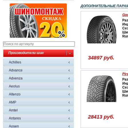
ДОПОЛНИТЕЛЬНЫЕ ПАРА
Goo
Ра
Ин
Се
Ши
Run
Производители шин
34897 руб.
Achilles
Advance
Pir
Advenza
Ра
Ин
Aeolus
Се
Ши
Altenzo
Run
AMP
Amtel
28413 руб.
Antares
Aosen