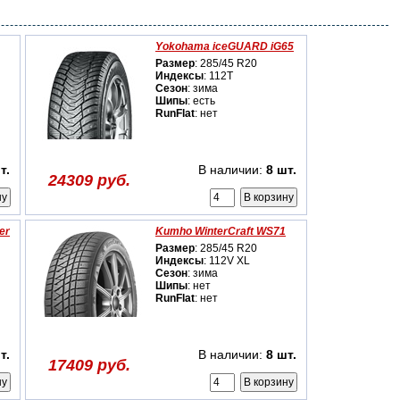
Yokohama iceGUARD iG65
Размер
: 285/45 R20
Индексы
: 112T
Сезон
: зима
Шипы
: есть
RunFlat
: нет
т.
В наличии:
8 шт.
24309 руб.
er
Kumho WinterCraft WS71
Размер
: 285/45 R20
Индексы
: 112V XL
Сезон
: зима
Шипы
: нет
RunFlat
: нет
т.
В наличии:
8 шт.
17409 руб.