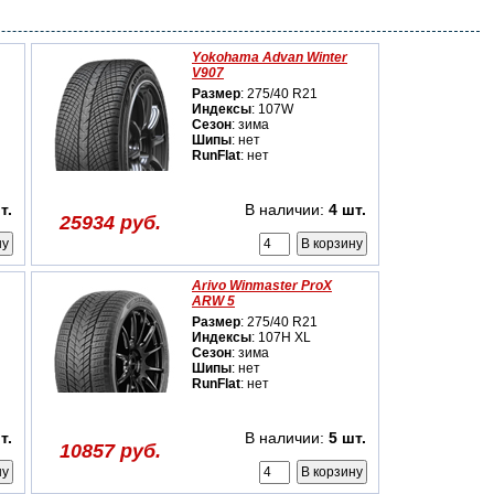
Yokohama Advan Winter
V907
Размер
: 275/40 R21
Индексы
: 107W
Сезон
: зима
Шипы
: нет
RunFlat
: нет
т.
В наличии:
4 шт.
25934 руб.
Arivo Winmaster ProX
ARW 5
Размер
: 275/40 R21
Индексы
: 107H XL
Сезон
: зима
Шипы
: нет
RunFlat
: нет
т.
В наличии:
5 шт.
10857 руб.