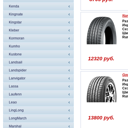
Kenda
Kingnate
Na
Ра
Kingstar
Ин
Се
Kleber
Ши
Run
Kormoran
Kumho
Kustone
12320 руб.
Landsail
Landspider
Goo
Lanvigator
Ра
Ин
Lassa
Се
Ши
Laufenn
Run
Leao
LingLong
13800 руб.
LongMarch
Marshal