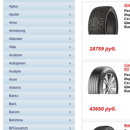
Gri
Aplus
Ра
Apollo
Ин
Се
Arivo
Ши
Run
Armstrong
Atlander
Attar
18759 руб.
Austone
Autogreen
Con
RX
Avatyre
Ра
Ин
Avon
Се
Ши
Avtoros
Run
Barez
Bars
43650 руб.
Barum
Belshina
Iko
BFGoodrich