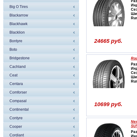
Ра
Ин
Big O Tires
Се
Ши
Blackarrow
Run
Blackhawk
Blacklion
24665 руб.
Bontyre
Boto
Bridgestone
Ro
Ра
Cachland
Ин
Се
Ceat
Ши
Run
Centara
Comforser
Compasal
10699 руб.
Continental
Contyre
Nex
SU
Cooper
Ра
Cordiant
Ин