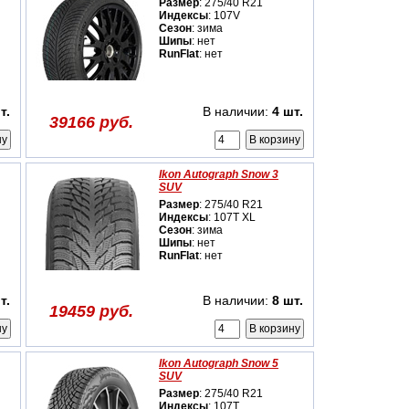
Размер
: 275/40 R21
Индексы
: 107V
Сезон
: зима
Шипы
: нет
RunFlat
: нет
т.
В наличии:
4 шт.
39166 руб.
Ikon Autograph Snow 3
SUV
Размер
: 275/40 R21
Индексы
: 107T XL
Сезон
: зима
Шипы
: нет
RunFlat
: нет
т.
В наличии:
8 шт.
19459 руб.
Ikon Autograph Snow 5
SUV
Размер
: 275/40 R21
Индексы
: 107T