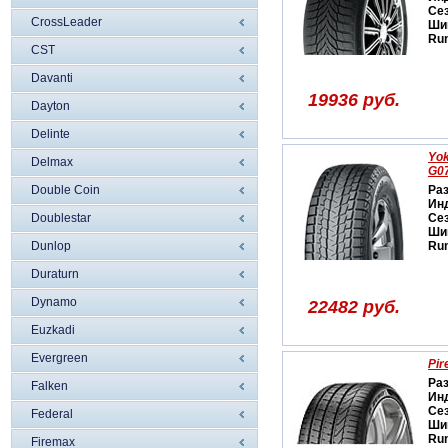
Се
CrossLeader
Ши
Run
CST
Davanti
19936 руб.
Dayton
Delinte
Yo
Delmax
G0
Double Coin
Ра
Ин
Doublestar
Се
Ши
Dunlop
Run
Duraturn
Dynamo
22482 руб.
Euzkadi
Evergreen
Pir
Ра
Falken
Ин
Се
Federal
Ши
Run
Firemax