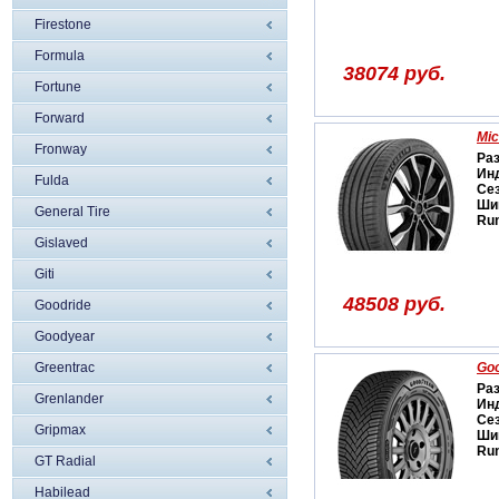
Firestone
Formula
38074 руб.
Fortune
Forward
Mic
Fronway
Ра
Ин
Fulda
Се
Ши
General Tire
Run
Gislaved
Giti
48508 руб.
Goodride
Goodyear
Greentrac
Goo
Ра
Grenlander
Ин
Се
Gripmax
Ши
Run
GT Radial
Habilead