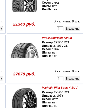
Сезон
: зима
Шипы
: нет
RunFlat
: нет
т.
В наличии:
8 шт.
21343 руб.
Pirelli Scorpion Winter
Размер
: 275/40 R21
Индексы
: 107V XL
Сезон
: зима
Шипы
: нет
RunFlat
: да
т.
В наличии:
8 шт.
37678 руб.
Michelin Pilot Sport 4 SUV
Размер
: 275/40 R21
Индексы
: 107Y
Сезон
: лето
Шипы
: нет
RunFlat
: нет