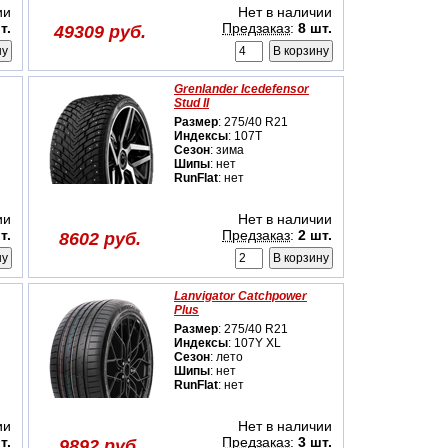
ии
Нет в наличии
т.
Предзаказ
:
8 шт.
49309 руб.
Grenlander Icedefensor
Stud II
Размер
: 275/40 R21
Индексы
: 107T
Сезон
: зима
Шипы
: нет
RunFlat
: нет
ии
Нет в наличии
т.
Предзаказ
:
2 шт.
8602 руб.
Lanvigator Catchpower
Plus
Размер
: 275/40 R21
Индексы
: 107Y XL
Сезон
: лето
Шипы
: нет
RunFlat
: нет
ии
Нет в наличии
т.
Предзаказ
:
3 шт.
9892 руб.