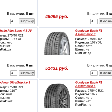
В наличии:
8 шт.
В наличии:
8 ш
45095 руб.
helin Pilot Sport 4 SUV
Goodyear Eagle F1
Asymmetric 3
змер
: 275/40 R21
дексы
: 107Y XL
Размер
: 275/40 R21
зон
: лето
Индексы
: 107Y XL
пы
: нет
Сезон
: лето
Flat
: да
Шипы
: нет
RunFlat
: да
В наличии:
6 шт.
В наличии:
8 ш
51431 руб.
dyear UltraGrip Ice 3
Goodyear Eagle F1
Asymmetric 6
змер
: 275/40 R21
дексы
: 110T
Размер
: 275/40 R21
зон
: зима
Индексы
: 107Y
пы
: нет
Сезон
: лето
Flat
: нет
Шипы
: нет
RunFlat
: нет