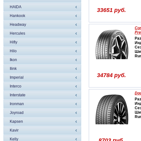
HAIDA
33651 руб.
Hankook
Headway
Con
Pr
Hercules
Ра
Hifly
Ин
Се
Hilo
Ши
Run
Ikon
Ilink
34784 руб.
Imperial
Interco
Dou
Interstate
Ра
Ин
Ironman
Се
Ши
Joyroad
Run
Kapsen
Kavir
Kelly
8703 руб.