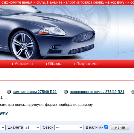
ы сэкономите время и силы. Нажмите напротив товара кнопку «
в корзину
» и
о
Мотошины
Обзоры
Покупателю
зимние шины 275/40 R21
всесезонные шины 275/40 R21
21
раметры поиска вручную в форме подбора по размеру.
ЕРУ
Диаметр
Сезон
В наличии