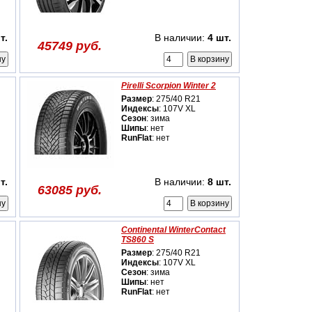
т.
В наличии:
4 шт.
45749 руб.
Pirelli Scorpion Winter 2
Размер
: 275/40 R21
Индексы
: 107V XL
Сезон
: зима
Шипы
: нет
RunFlat
: нет
т.
В наличии:
8 шт.
63085 руб.
Continental WinterContact
TS860 S
Размер
: 275/40 R21
Индексы
: 107V XL
Сезон
: зима
Шипы
: нет
RunFlat
: нет