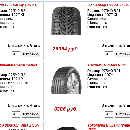
pmax SureGrip Pro Ice
Ikon Autograph Ice 9 SUV
змер
: 275/40 R21
Размер
: 275/40 R21
дексы
: 107T XL
Индексы
: 107T XL
зон
: зима
Сезон
: зима
пы
: есть
Шипы
: есть
Flat
: нет
RunFlat
: нет
В наличии:
6 шт.
В наличии:
8 ш
26964 руб.
tinental CrossContact
Tracmax X-Privilo RS01
Размер
: 275/40 R21
змер
: 275/40 R21
Индексы
: 107Y
дексы
: 107H XL
Сезон
: лето
зон
: всесезонные
Шипы
: нет
пы
: нет
RunFlat
: нет
Flat
: нет
В наличии:
4 шт.
В наличии:
8 ш
8386 руб.
n Autograph Ultra 2 SUV
Yokohama BluEarth*Wint
V906