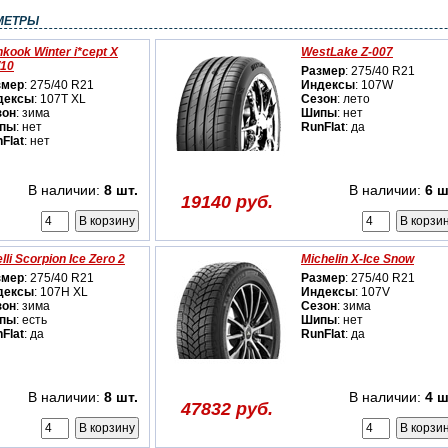
МЕТРЫ
kook Winter i*cept X
WestLake Z-007
10
Размер
: 275/40 R21
змер
: 275/40 R21
Индексы
: 107W
дексы
: 107T XL
Сезон
: лето
зон
: зима
Шипы
: нет
пы
: нет
RunFlat
: да
Flat
: нет
В наличии:
8 шт.
В наличии:
6 ш
19140 руб.
elli Scorpion Ice Zero 2
Michelin X-Ice Snow
змер
: 275/40 R21
Размер
: 275/40 R21
дексы
: 107H XL
Индексы
: 107V
зон
: зима
Сезон
: зима
пы
: есть
Шипы
: нет
Flat
: да
RunFlat
: да
В наличии:
8 шт.
В наличии:
4 ш
47832 руб.