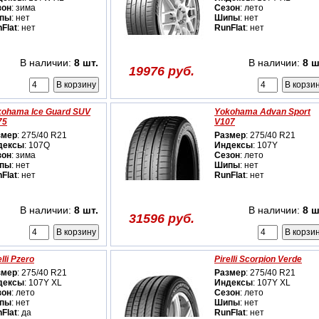
зон
: зима
Сезон
: лето
пы
: нет
Шипы
: нет
Flat
: нет
RunFlat
: нет
В наличии:
8 шт.
В наличии:
8 ш
19976 руб.
kohama Ice Guard SUV
Yokohama Advan Sport
75
V107
змер
: 275/40 R21
Размер
: 275/40 R21
дексы
: 107Q
Индексы
: 107Y
зон
: зима
Сезон
: лето
пы
: нет
Шипы
: нет
Flat
: нет
RunFlat
: нет
В наличии:
8 шт.
В наличии:
8 ш
31596 руб.
elli Pzero
Pirelli Scorpion Verde
змер
: 275/40 R21
Размер
: 275/40 R21
дексы
: 107Y XL
Индексы
: 107Y XL
зон
: лето
Сезон
: лето
пы
: нет
Шипы
: нет
Flat
: да
RunFlat
: нет