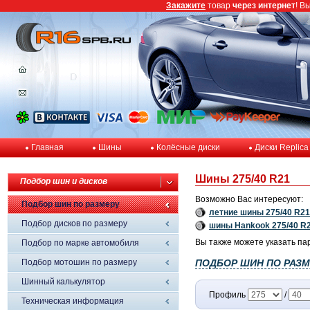
Закажите
товар
через интернет
! В
Главная
Шины
Колёсные диски
Диски Replica
Шины 275/40 R21
Подбор шин и дисков
Возможно Вас интересуют:
Подбор шин по размеру
летние шины 275/40 R21
Подбор дисков по размеру
шины Hankook 275/40 R
Вы также можете указать па
Подбор по марке автомобиля
Подбор мотошин по размеру
ПОДБОР ШИН ПО РАЗМ
Шинный калькулятор
Профиль
/
Техническая информация