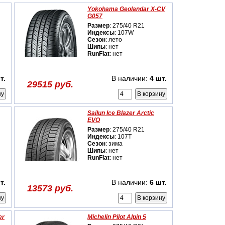
Yokohama Geolandar X-CV
G057
Размер
: 275/40 R21
Индексы
: 107W
Сезон
: лето
Шипы
: нет
RunFlat
: нет
т.
В наличии:
4 шт.
29515 руб.
Sailun Ice Blazer Arctic
EVO
Размер
: 275/40 R21
Индексы
: 107T
Сезон
: зима
Шипы
: нет
RunFlat
: нет
т.
В наличии:
6 шт.
13573 руб.
er
Michelin Pilot Alpin 5