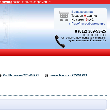
формите
заказ. Живите современно!
Ваша корзина:
Товаров:
0
единиц
На сумму:
0
руб.
Перейти к оформлению
8 (812) 309-53-25
Пн-Пт: 08:30−19:00
Сб: 10:00−14:00 (
выдача
и доставка)
пункт выдачи на Крыленко 2а
RunFlat шины 275/40 R21
шины Tracmax 275/40 R21