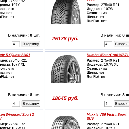
змер
: 275/40 R21
дексы
: 107Y
Размер
: 275/40 R21
зон
: лето
Индексы
: 107W
пы
: нет
Сезон
: зима
Flat
: нет
Шипы
: нет
RunFlat
: нет
В наличии:
8 шт.
В наличии:
8 ш
25178 руб.
adx RXQuest SU01
Kumho WinterCraft WS71
змер
: 275/40 R21
Размер
: 275/40 R21
дексы
: 107Y XL
Индексы
: 107W XL
зон
: лето
Сезон
: зима
пы
: нет
Шипы
: нет
Flat
: нет
RunFlat
: нет
В наличии:
8 шт.
В наличии:
8 ш
18645 руб.
en Winguard Sport 2
Maxxis VS6 Victra Sport
V
SUV
змер
: 275/40 R21
Размер
: 275/40 R21
дексы
: 107W XL
Индексы
: 107Y XL