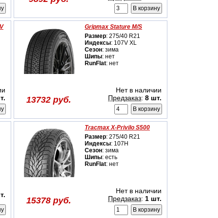
UV
Gripmax Stature M/S
Размер
: 275/40 R21
Индексы
: 107V XL
Сезон
: зима
Шипы
: нет
RunFlat
: нет
ии
Нет в наличии
т.
Предзаказ
:
8 шт.
13732 руб.
Tracmax X-Privilo S500
Размер
: 275/40 R21
Индексы
: 107H
Сезон
: зима
Шипы
: есть
RunFlat
: нет
Нет в наличии
т.
Предзаказ
:
1 шт.
15378 руб.