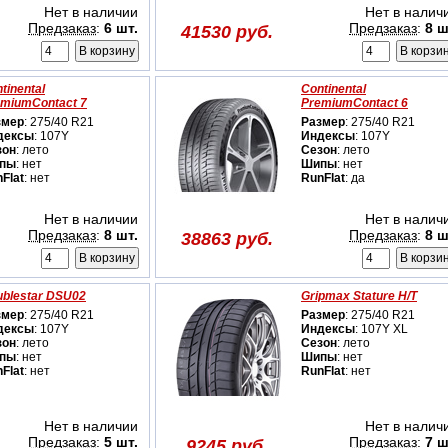
Нет в наличии
Нет в налич
Предзаказ
:
6 шт.
Предзаказ
:
8 ш
41530 руб.
tinental
Continental
emiumContact 7
PremiumContact 6
змер
: 275/40 R21
Размер
: 275/40 R21
дексы
: 107Y
Индексы
: 107Y
зон
: лето
Сезон
: лето
пы
: нет
Шипы
: нет
Flat
: нет
RunFlat
: да
Нет в наличии
Нет в налич
Предзаказ
:
8 шт.
Предзаказ
:
8 ш
38863 руб.
blestar DSU02
Gripmax Stature H/T
змер
: 275/40 R21
Размер
: 275/40 R21
дексы
: 107Y
Индексы
: 107Y XL
зон
: лето
Сезон
: лето
пы
: нет
Шипы
: нет
Flat
: нет
RunFlat
: нет
Нет в наличии
Нет в налич
Предзаказ
:
5 шт.
Предзаказ
:
7 ш
9245 руб.