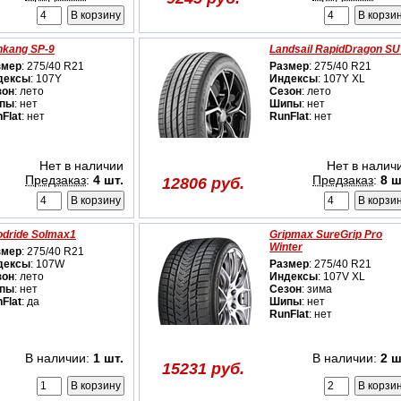
nkang SP-9
Landsail RapidDragon S
змер
: 275/40 R21
Размер
: 275/40 R21
дексы
: 107Y
Индексы
: 107Y XL
зон
: лето
Сезон
: лето
пы
: нет
Шипы
: нет
Flat
: нет
RunFlat
: нет
Нет в наличии
Нет в налич
Предзаказ
:
4 шт.
Предзаказ
:
8 ш
12806 руб.
dride Solmax1
Gripmax SureGrip Pro
Winter
змер
: 275/40 R21
дексы
: 107W
Размер
: 275/40 R21
зон
: лето
Индексы
: 107V XL
пы
: нет
Сезон
: зима
Flat
: да
Шипы
: нет
RunFlat
: нет
В наличии:
1 шт.
В наличии:
2 ш
15231 руб.