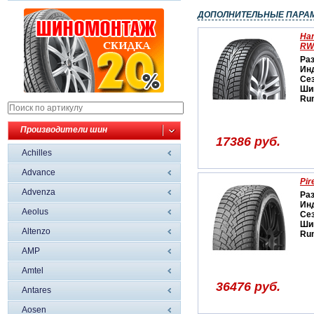
ДОПОЛНИТЕЛЬНЫЕ ПАРА
Han
RW
Ра
Ин
Се
Ши
Run
Производители шин
17386 руб.
Achilles
Advance
Pir
Advenza
Ра
Ин
Aeolus
Се
Ши
Altenzo
Run
AMP
Amtel
36476 руб.
Antares
Aosen