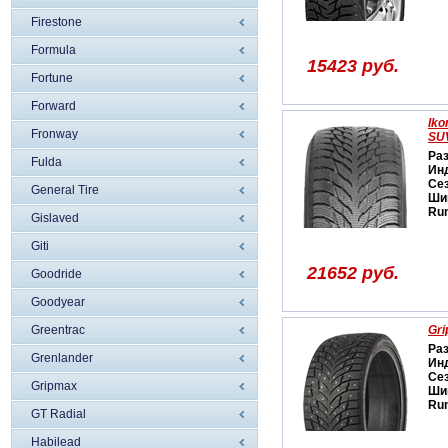
Firestone
Formula
15423 руб.
Fortune
Forward
Iko
Fronway
SU
Ра
Fulda
Ин
Се
General Tire
Ши
Run
Gislaved
Giti
21652 руб.
Goodride
Goodyear
Greentrac
Gri
Ра
Grenlander
Ин
Се
Gripmax
Ши
Run
GT Radial
Habilead