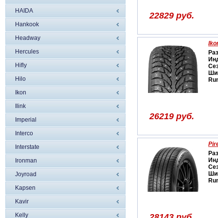
HAIDA
22829 руб.
Hankook
Headway
Iko
Hercules
Ра
Ин
Hifly
Се
Ши
Hilo
Run
Ikon
Ilink
26219 руб.
Imperial
Interco
Pir
Interstate
Ра
Ин
Ironman
Се
Ши
Joyroad
Run
Kapsen
Kavir
Kelly
28143 руб.