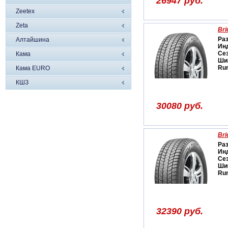
26947 руб.
Zeetex
Zeta
Bri
Ра
Алтайшина
Ин
Се
Кама
Ши
Run
Кама EURO
КШЗ
30080 руб.
Bri
Ра
Ин
Се
Ши
Run
32390 руб.