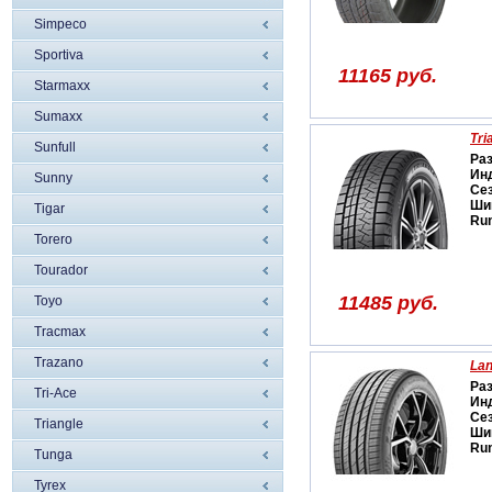
Simpeco
Sportiva
11165 руб.
Starmaxx
Sumaxx
Tri
Sunfull
Ра
Ин
Sunny
Се
Ши
Tigar
Run
Torero
Tourador
11485 руб.
Toyo
Tracmax
Trazano
Lan
Ра
Tri-Ace
Ин
Се
Triangle
Ши
Run
Tunga
Tyrex