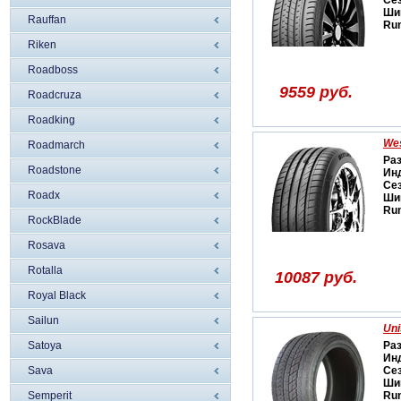
Се
Ши
Rauffan
Run
Riken
Roadboss
9559 руб.
Roadcruza
Roadking
Wes
Roadmarch
Ра
Roadstone
Ин
Се
Roadx
Ши
Run
RockBlade
Rosava
Rotalla
10087 руб.
Royal Black
Sailun
Uni
Satoya
Ра
Ин
Sava
Се
Ши
Semperit
Run