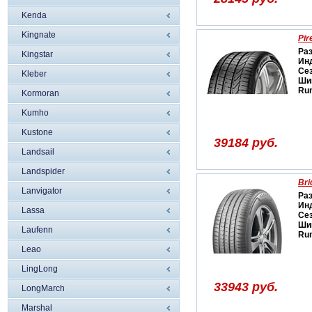
Kenda
Kingnate
Pir
Ра
Kingstar
Ин
Се
Kleber
Ши
Run
Kormoran
Kumho
Kustone
39184 руб.
Landsail
Landspider
Bri
Lanvigator
Ра
Ин
Lassa
Се
Ши
Laufenn
Run
Leao
LingLong
33943 руб.
LongMarch
Marshal