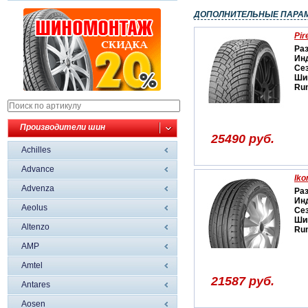
ДОПОЛНИТЕЛЬНЫЕ ПАРА
Pir
Ра
Ин
Се
Ши
Run
Производители шин
25490 руб.
Achilles
Advance
Iko
Advenza
Ра
Ин
Aeolus
Се
Ши
Altenzo
Run
AMP
Amtel
21587 руб.
Antares
Aosen