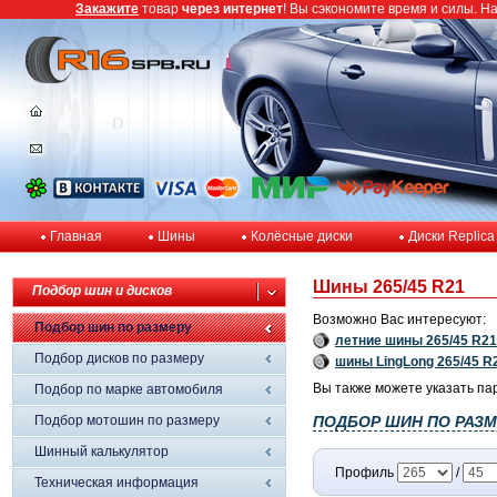
Закажите
товар
через интернет
! Вы сэкономите время и силы. Н
Главная
Шины
Колёсные диски
Диски Replica
Шины 265/45 R21
Подбор шин и дисков
Возможно Вас интересуют:
Подбор шин по размеру
летние шины 265/45 R21
Подбор дисков по размеру
шины LingLong 265/45 R
Вы также можете указать па
Подбор по марке автомобиля
Подбор мотошин по размеру
ПОДБОР ШИН ПО РАЗМ
Шинный калькулятор
Профиль
/
Техническая информация