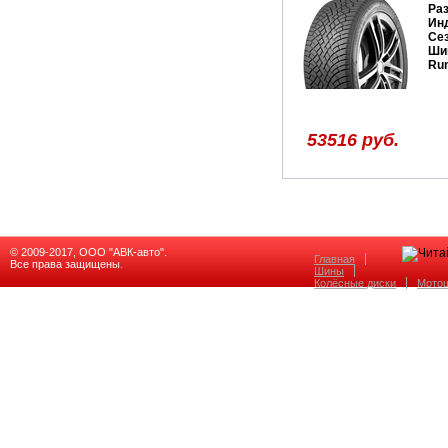
Ра
Ин
Се
Ши
Run
53516 руб.
© 2009-2017, ООО "АВК-авто".
Главная
Все права защищены.
Шины
Колёсные диски
Мото