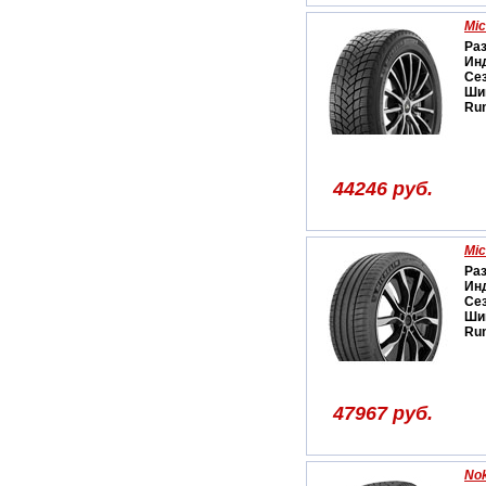
Mic
Ра
Ин
Се
Ши
Run
44246 руб.
Mic
Ра
Ин
Се
Ши
Run
47967 руб.
Nok