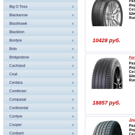
Ра
Ин
Big O Tires
Се
Ши
Blackarrow
Run
Blackhawk
Blacklion
10428 руб.
Bontyre
Boto
Bridgestone
Fo
Ра
Cachland
Ин
Се
Ceat
Ши
Run
Centara
Comforser
Compasal
18857 руб.
Continental
Contyre
Joy
Cooper
Ра
Ин
Cordiant
Се