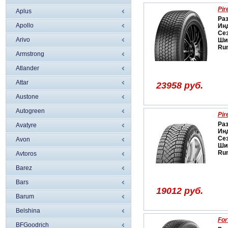
Pir
Aplus
Ра
Apollo
Ин
Се
Arivo
Ши
Run
Armstrong
Atlander
Attar
23958 руб.
Austone
Autogreen
Pir
Ра
Avatyre
Ин
Се
Avon
Ши
Run
Avtoros
Barez
Bars
19012 руб.
Barum
Belshina
For
BFGoodrich