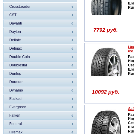
Ши
CrossLeader
Run
CST
Davanti
7792 руб.
Dayton
Delinte
Lin
Delmax
Ice
Double Coin
Ра
Ин
Doublestar
Се
Ши
Dunlop
Run
Duraturn
Dynamo
10092 руб.
Euzkadi
Evergreen
Sai
Ра
Falken
Ин
Се
Federal
Ши
Run
Firemax