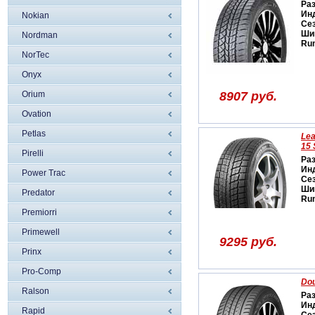
Ра
Ин
Nokian
Се
Ши
Nordman
Run
NorTec
Onyx
Orium
8907 руб.
Ovation
Petlas
Lea
15
Pirelli
Ра
Ин
Power Trac
Се
Ши
Predator
Run
Premiorri
Primewell
9295 руб.
Prinx
Pro-Comp
Dou
Ralson
Ра
Ин
Rapid