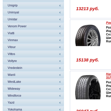
Unigrip
13213 руб.
Uniroyal
Unistar
Pow
Venom Power
Ра
Ин
Viatti
Се
Ши
Vinmax
Run
Vitour
Vittos
15138 руб.
Voltyre
Vredestein
Han
Wanli
SU
WestLake
Ра
Ин
Wideway
Се
Ши
Windforce
Run
Yazd
Yokohama