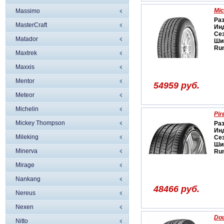
Mic
Massimo
Ра
MasterCraft
Ин
Се
Matador
Ши
Run
Maxtrek
Maxxis
Mentor
54959 руб.
Meteor
Michelin
Pir
Mickey Thompson
Ра
Ин
Mileking
Се
Ши
Minerva
Run
Mirage
Nankang
48466 руб.
Nereus
Nexen
Dou
Nitto