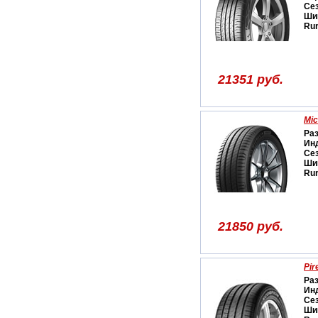
Се
Ши
Run
21351 руб.
Mic
Ра
Ин
Се
Ши
Run
21850 руб.
Pir
Ра
Ин
Се
Ши