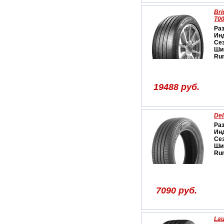
Bri
T0
Ра
Ин
Се
Ши
Run
19488 руб.
Del
Ра
Ин
Се
Ши
Run
7090 руб.
Lau