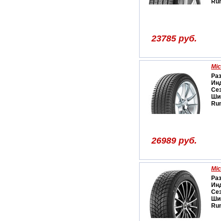
Run
23785 руб.
Mic
Ра
Ин
Се
Ши
Run
26989 руб.
Mic
Ра
Ин
Се
Ши
Run