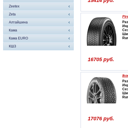
15414 руб.
Zeetex
Zeta
Pir
Ра
Алтайшина
Ин
Се
Кама
Ши
Run
Кама EURO
КШЗ
16705 руб.
Iko
Ра
Ин
Се
Ши
Run
17076 руб.