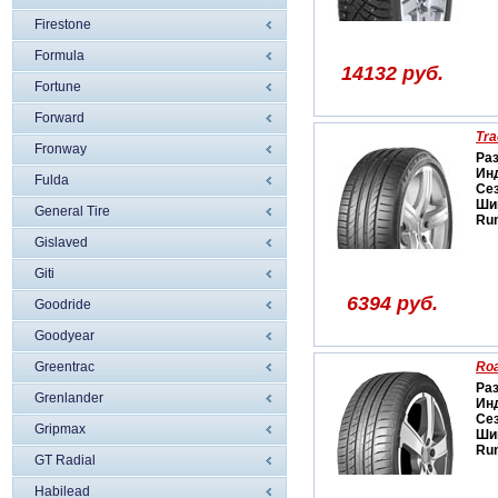
Firestone
Formula
14132 руб.
Fortune
Forward
Tra
Fronway
Ра
Ин
Fulda
Се
Ши
General Tire
Run
Gislaved
Giti
6394 руб.
Goodride
Goodyear
Greentrac
Ro
Ра
Grenlander
Ин
Се
Gripmax
Ши
Run
GT Radial
Habilead