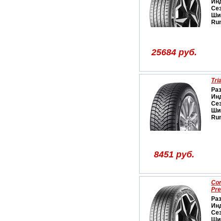
Ин
Се
Ши
Run
25684 руб.
Tri
Ра
Ин
Се
Ши
Run
8451 руб.
Con
Pr
Ра
Ин
Се
Ши