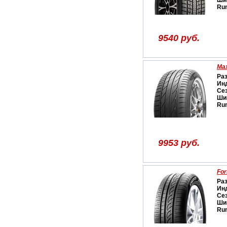
Ши
Run
9540 руб.
Max
Ра
Ин
Се
Ши
Run
9953 руб.
For
Ра
Ин
Се
Ши
Run