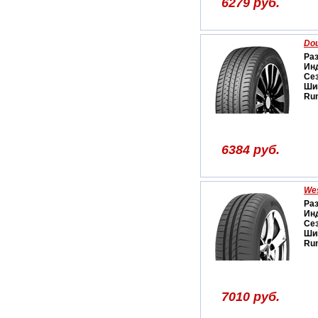
6279 руб.
Dou
Ра
Ин
Се
Ши
Run
6384 руб.
Wes
Ра
Ин
Се
Ши
Run
7010 руб.