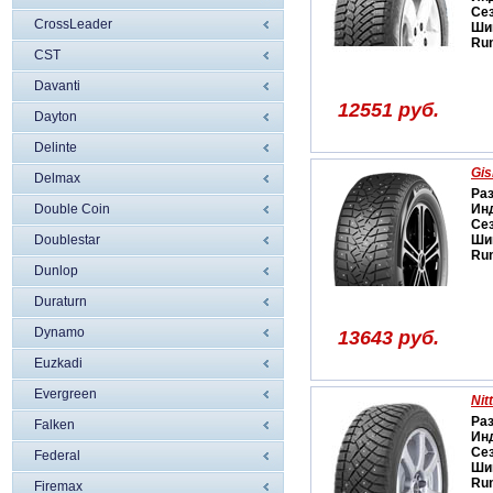
Се
CrossLeader
Ши
Run
CST
Davanti
12551 руб.
Dayton
Delinte
Gis
Delmax
Ра
Double Coin
Ин
Се
Doublestar
Ши
Run
Dunlop
Duraturn
Dynamo
13643 руб.
Euzkadi
Evergreen
Nit
Ра
Falken
Ин
Се
Federal
Ши
Run
Firemax