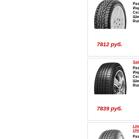
Ра
Ин
Се
Ши
Run
7812 руб.
Sai
Ра
Ин
Се
Ши
Run
7839 руб.
Lin
UH
Ра