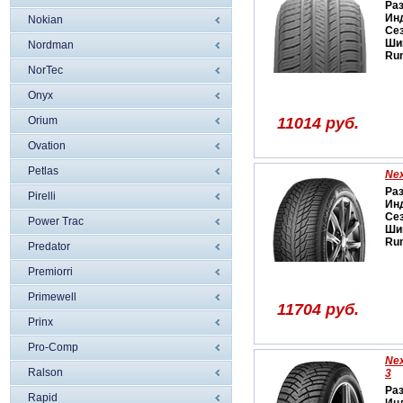
Ра
Ин
Nokian
Се
Ши
Nordman
Run
NorTec
Onyx
Orium
11014 руб.
Ovation
Petlas
Nex
Ра
Pirelli
Ин
Се
Power Trac
Ши
Run
Predator
Premiorri
Primewell
11704 руб.
Prinx
Pro-Comp
Nex
Ralson
3
Ра
Rapid