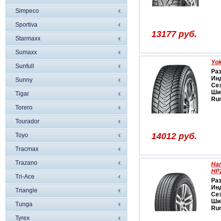
Simpeco
Sportiva
13177 руб.
Starmaxx
Sumaxx
Yo
Sunfull
Ра
Ин
Sunny
Се
Ши
Tigar
Run
Torero
Tourador
14012 руб.
Toyo
Tracmax
Trazano
Ha
HP
Tri-Ace
Ра
Ин
Triangle
Се
Ши
Tunga
Run
Tyrex