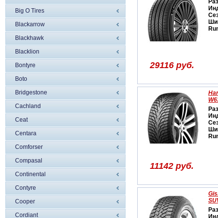
Ра
Ин
Big O Tires
Се
Ши
Blackarrow
Run
Blackhawk
Blacklion
29116 руб.
Bontyre
Boto
Bridgestone
Han
W6
Cachland
Ра
Ин
Ceat
Се
Ши
Centara
Run
Comforser
Compasal
11142 руб.
Continental
Contyre
Gis
SU
Cooper
Ра
Cordiant
Ин