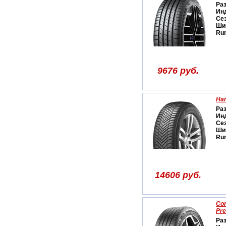
Ра
Ин
Се
Ши
Run
9676 руб.
Han
Ра
Ин
Се
Ши
Run
14606 руб.
Con
Pr
Ра