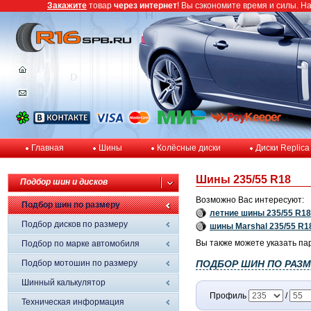
Закажите
товар
через интернет
! Вы сэкономите время и силы. Н
Главная
Шины
Колёсные диски
Диски Replica
Шины 235/55 R18
Подбор шин и дисков
Возможно Вас интересуют:
Подбор шин по размеру
летние шины 235/55 R18
Подбор дисков по размеру
шины Marshal 235/55 R1
Вы также можете указать па
Подбор по марке автомобиля
Подбор мотошин по размеру
ПОДБОР ШИН ПО РАЗМ
Шинный калькулятор
Профиль
/
Техническая информация