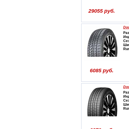
29055 руб.
Dou
Ра
Ин
Се
Ши
Run
6085 руб.
Dou
Ра
Ин
Се
Ши
Run