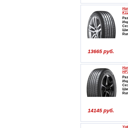
Han
K1
Ра
Ин
Се
Ши
Run
13665 руб.
Ha
HP
Ра
Ин
Се
Ши
Run
14145 руб.
Yo