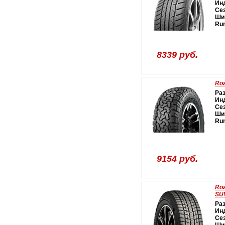
Ин
Се
Ши
Run
8339 руб.
Ro
Ра
Ин
Се
Ши
Run
9154 руб.
Roa
SU
Ра
Ин
Се