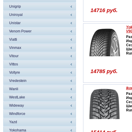
Unigrip
14716 руб.
Uniroyal
Unistar
Yok
Venom Power
V9
Ра
Viatti
Ин
Се
Vinmax
Ши
Run
Vitour
Vittos
14785 руб.
Voltyre
Vredestein
Iko
Wanli
Ра
WestLake
Ин
Се
Wideway
Ши
Run
Windforce
Yazd
Yokohama