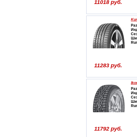
11018 руб.
Ku
Ра
Ин
Се
Ши
Run
11283 руб.
Iko
Ра
Ин
Се
Ши
Run
11792 руб.