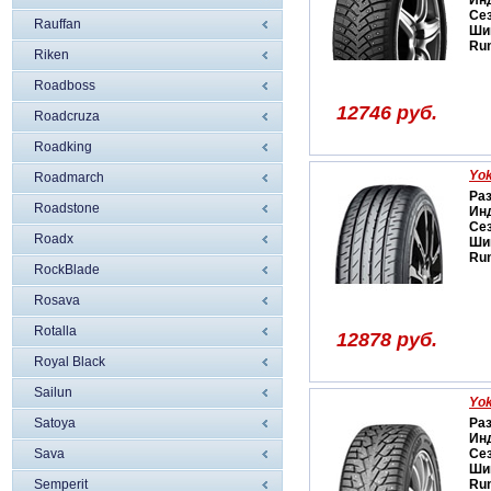
Ин
Се
Rauffan
Ши
Run
Riken
Roadboss
12746 руб.
Roadcruza
Roadking
Yok
Roadmarch
Ра
Roadstone
Ин
Се
Roadx
Ши
Run
RockBlade
Rosava
Rotalla
12878 руб.
Royal Black
Sailun
Yok
Satoya
Ра
Ин
Sava
Се
Ши
Semperit
Run