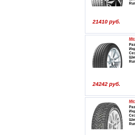
Run
21410 руб.
Mic
Ра
Ин
Се
Ши
Run
24242 руб.
Mic
Ра
Ин
Се
Ши
Run