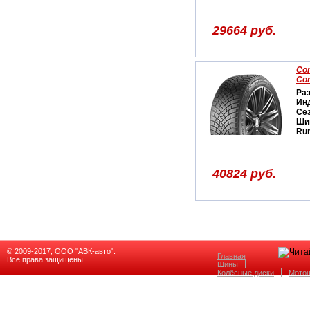
29664 руб.
Con
Con
Ра
Ин
Се
Ши
Run
40824 руб.
© 2009-2017, ООО "АВК-авто".
Главная
Все права защищены.
Шины
Колёсные диски
Мото