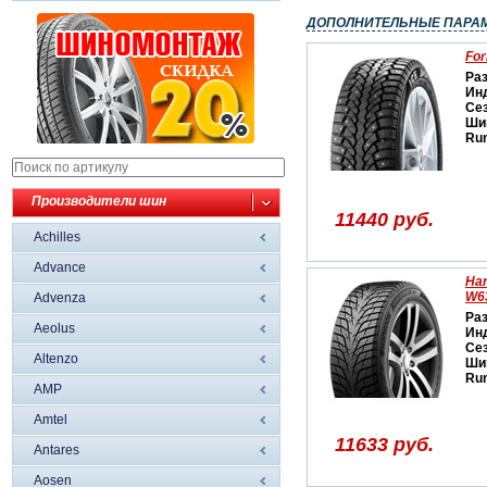
ДОПОЛНИТЕЛЬНЫЕ ПАРА
For
Ра
Ин
Се
Ши
Run
Производители шин
11440 руб.
Achilles
Advance
Han
W6
Advenza
Ра
Aeolus
Ин
Се
Altenzo
Ши
Run
AMP
Amtel
11633 руб.
Antares
Aosen