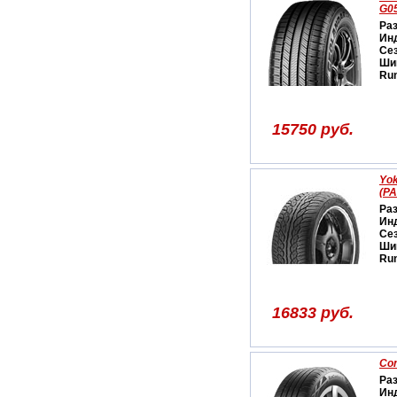
G0
Ра
Ин
Се
Ши
Run
15750 руб.
Yo
(PA
Ра
Ин
Се
Ши
Run
16833 руб.
Con
Ра
Ин