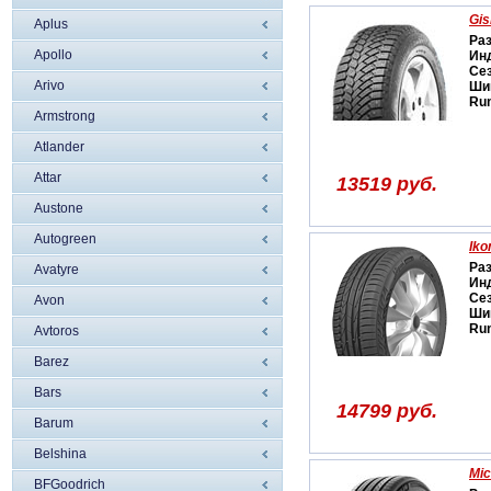
Gis
Aplus
Ра
Apollo
Ин
Се
Arivo
Ши
Run
Armstrong
Atlander
Attar
13519 руб.
Austone
Autogreen
Iko
Ра
Avatyre
Ин
Се
Avon
Ши
Run
Avtoros
Barez
Bars
14799 руб.
Barum
Belshina
Mic
BFGoodrich