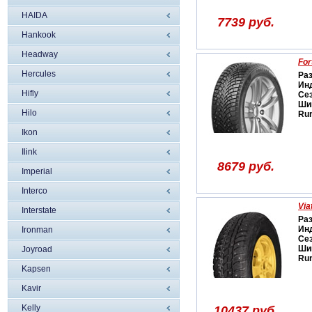
HAIDA
7739 руб.
Hankook
Headway
For
Hercules
Ра
Ин
Hifly
Се
Ши
Hilo
Run
Ikon
Ilink
8679 руб.
Imperial
Interco
Via
Interstate
Ра
Ин
Ironman
Се
Ши
Joyroad
Run
Kapsen
Kavir
Kelly
10437 руб.