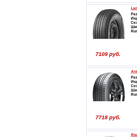
Lan
Ра
Ин
Се
Ши
Run
7109 руб.
Arm
Ра
Ин
Се
Ши
Run
7718 руб.
Ro