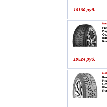
10160 руб.
Nex
Ра
Ин
Се
Ши
Run
10524 руб.
Roa
Ра
Ин
Се
Ши
Run