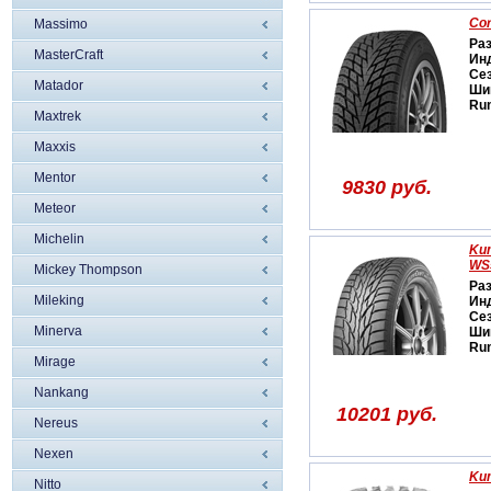
Cor
Massimo
Ра
MasterCraft
Ин
Се
Matador
Ши
Run
Maxtrek
Maxxis
Mentor
9830 руб.
Meteor
Michelin
Kum
WS
Mickey Thompson
Ра
Mileking
Ин
Се
Minerva
Ши
Run
Mirage
Nankang
10201 руб.
Nereus
Nexen
Ku
Nitto