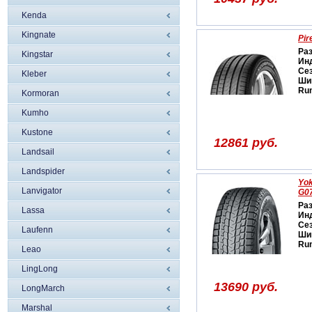
Kenda
Kingnate
Pir
Ра
Kingstar
Ин
Се
Kleber
Ши
Run
Kormoran
Kumho
Kustone
12861 руб.
Landsail
Landspider
Yo
Lanvigator
G0
Ра
Lassa
Ин
Се
Laufenn
Ши
Run
Leao
LingLong
13690 руб.
LongMarch
Marshal