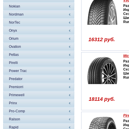
V9
Ра
Nokian
Ин
Се
Nordman
Ши
Run
NorTec
Onyx
Orium
16312 руб.
Ovation
Petlas
Mic
Ра
Pirelli
Ин
Се
Power Trac
Ши
Run
Predator
Premiorri
Primewell
18114 руб.
Prinx
Pro-Comp
Pir
Ralson
Ра
Ин
Rapid