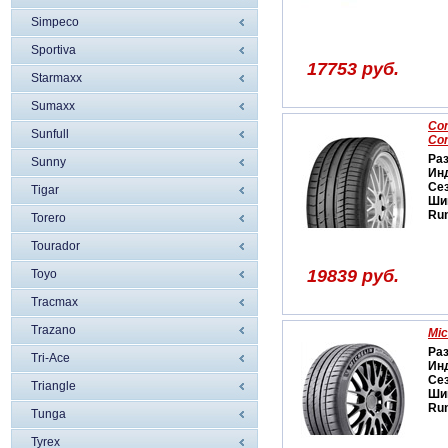
Simpeco
Sportiva
17753 руб.
Starmaxx
Sumaxx
Con
Sunfull
Con
Ра
Sunny
Ин
Се
Tigar
Ши
Run
Torero
Tourador
19839 руб.
Toyo
Tracmax
Trazano
Mic
Ра
Tri-Ace
Ин
Се
Triangle
Ши
Run
Tunga
Tyrex