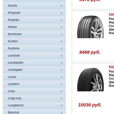
Kenda
Kingnate
Lau
Ра
Kingstar
Ин
Се
Kleber
Ши
Run
Kormoran
Kumho
Kustone
8488 руб.
Landsail
Landspider
Kum
Lanvigator
Ра
Ин
Lassa
Се
Ши
Laufenn
Run
Leao
LingLong
10036 руб.
LongMarch
Marshal