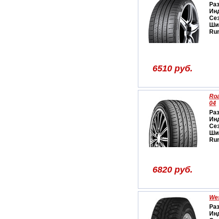
Ра
Ин
Се
Ши
Run
6510 руб.
Roa
04
Ра
Ин
Се
Ши
Run
6820 руб.
We
Ра
Ин