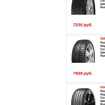
Се
Ши
Run
7230 руб.
Sai
Ра
Ин
Се
Ши
Run
7939 руб.
Lau
Ра
Ин
Се
Ши
Run