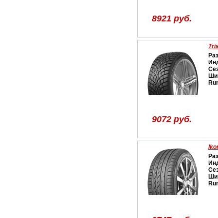
8921 руб.
Tri
Ра
Ин
Се
Ши
Run
9072 руб.
Iko
Ра
Ин
Се
Ши
Run