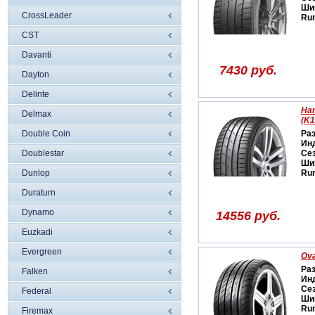
Ши
CrossLeader
Run
CST
Davanti
7430 руб.
Dayton
Delinte
Han
Delmax
(K1
Double Coin
Ра
Ин
Doublestar
Се
Ши
Dunlop
Run
Duraturn
Dynamo
14556 руб.
Euzkadi
Evergreen
Ova
Ра
Falken
Ин
Се
Federal
Ши
Run
Firemax