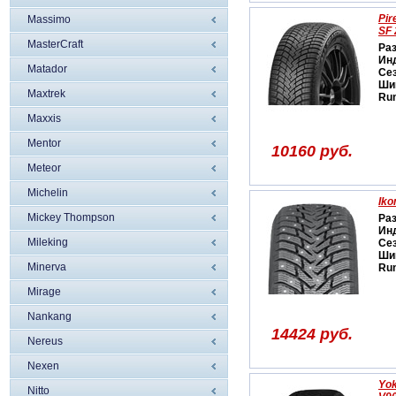
Pir
Massimo
SF 
MasterCraft
Ра
Ин
Matador
Се
Ши
Maxtrek
Run
Maxxis
Mentor
10160 руб.
Meteor
Michelin
Iko
Mickey Thompson
Ра
Ин
Mileking
Се
Ши
Minerva
Run
Mirage
Nankang
14424 руб.
Nereus
Nexen
Yok
Nitto