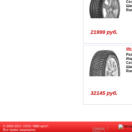
Се
Ши
Run
21999 руб.
Mic
Ра
Ин
Се
Ши
Run
32145 руб.
© 2009-2017, ООО "АВК-авто".
Главная
Все права защищены.
Шины