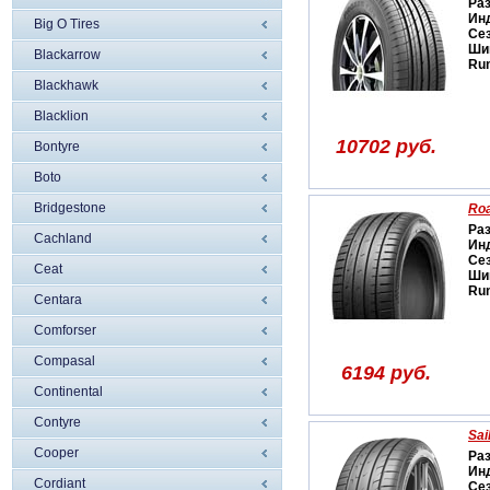
Ра
Ин
Big O Tires
Се
Ши
Blackarrow
Run
Blackhawk
Blacklion
10702 руб.
Bontyre
Boto
Bridgestone
Ro
Ра
Cachland
Ин
Се
Ceat
Ши
Run
Centara
Comforser
Compasal
6194 руб.
Continental
Contyre
Sai
Cooper
Ра
Ин
Cordiant
Се