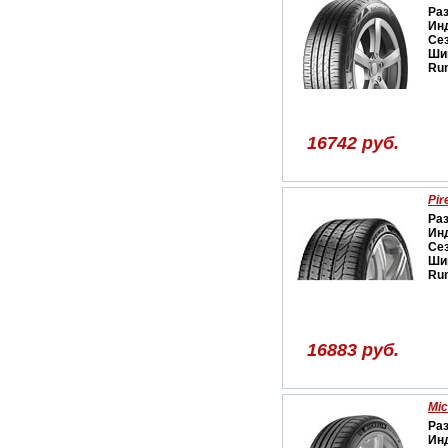
Ра
Ин
Се
Ши
Run
16742 руб.
Pir
Ра
Ин
Се
Ши
Run
16883 руб.
Mic
Ра
Ин