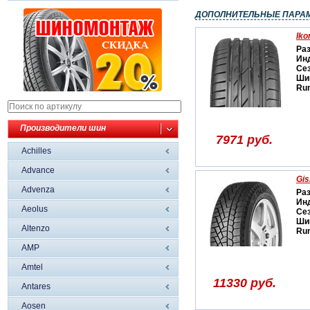
ДОПОЛНИТЕЛЬНЫЕ ПАРА
Iko
Ра
Ин
Се
Ши
Run
Производители шин
7971 руб.
Achilles
Advance
Gis
Advenza
Ра
Ин
Aeolus
Се
Ши
Altenzo
Run
AMP
Amtel
11330 руб.
Antares
Aosen