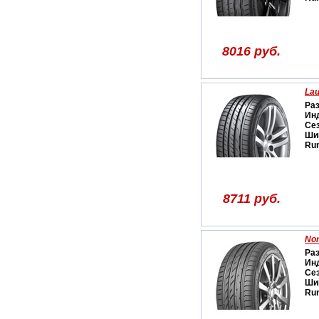
8016 руб.
Lau
Ра
Ин
Се
Ши
Run
8711 руб.
No
Ра
Ин
Се
Ши
Run