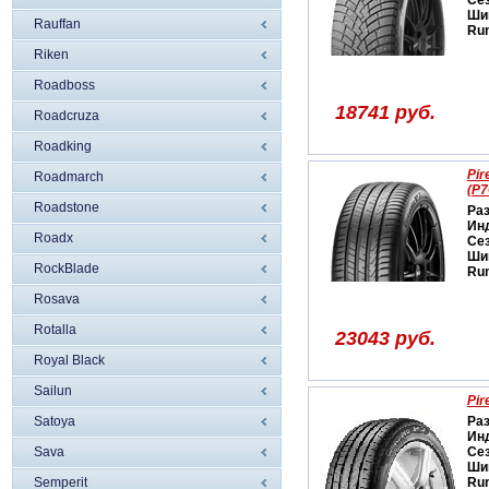
Се
Ши
Rauffan
Run
Riken
Roadboss
18741 руб.
Roadcruza
Roadking
Pir
Roadmarch
(P7
Roadstone
Ра
Ин
Roadx
Се
Ши
RockBlade
Run
Rosava
Rotalla
23043 руб.
Royal Black
Sailun
Pir
Satoya
Ра
Ин
Sava
Се
Ши
Semperit
Run