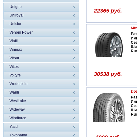
Unigrip
22365 руб.
Uniroyal
Unistar
Mic
Venom Power
Ра
Ин
Viatti
Се
Ши
Vinmax
Run
Vitour
Vittos
30538 руб.
Voltyre
Vredestein
Dou
Wanli
Ра
WestLake
Ин
Се
Wideway
Ши
Run
Windforce
Yazd
Yokohama