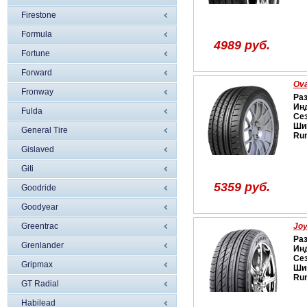
Firestone
Formula
4989 руб.
Fortune
Forward
Ova
Fronway
Ра
Ин
Fulda
Се
Ши
General Tire
Run
Gislaved
Giti
5359 руб.
Goodride
Goodyear
Greentrac
Jo
Ра
Grenlander
Ин
Се
Gripmax
Ши
Run
GT Radial
Habilead