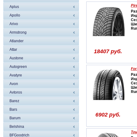
Pir
Aplus
Ра
Apollo
Ин
Се
Arivo
Ши
Run
Armstrong
Atlander
Attar
18407 руб.
Austone
Autogreen
For
Ра
Avatyre
Ин
Се
Avon
Ши
Run
Avtoros
Barez
Bars
6902 руб.
Barum
Belshina
Toy
BFGoodrich