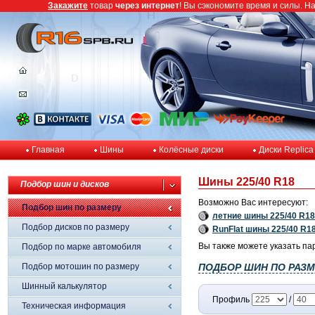
Закажите
товар
через интернет
! Вы сэкономите время и силы. Н
Главная
Шины
Колёсные диски
Диски Replica
Шины 225/40 R18
Подбор шин и дисков
Возможно Вас интересуют:
Подбор шин по размеру
летние шины 225/40 R18
Подбор дисков по размеру
RunFlat шины 225/40 R1
Вы также можете указать па
Подбор по марке автомобиля
Подбор мотошин по размеру
ПОДБОР ШИН ПО РАЗМ
Шинный калькулятор
Профиль
/
Техническая информация