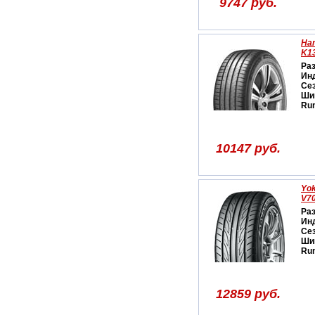
9747 руб.
Han
K1
Ра
Ин
Се
Ши
Run
10147 руб.
Yo
V7
Ра
Ин
Се
Ши
Run
12859 руб.