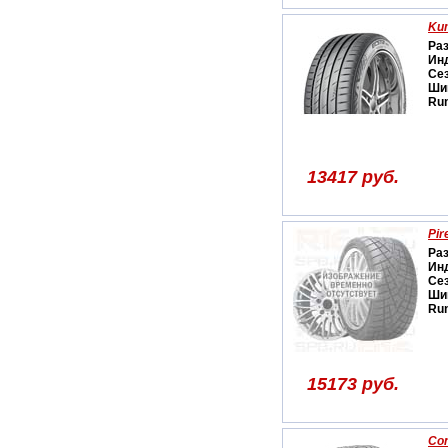
Ku
Ра
Ин
Се
Ши
Run
13417 руб.
Pir
Ра
Ин
Се
Ши
Run
15173 руб.
Con