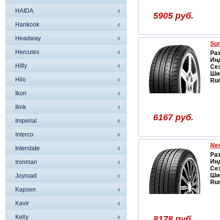
HAIDA
5905 руб.
Hankook
Headway
Sun
Hercules
Ра
Ин
Hifly
Се
Ши
Hilo
Run
Ikon
Ilink
6167 руб.
Imperial
Interco
Nex
Interstate
Ра
Ин
Ironman
Се
Ши
Joyroad
Run
Kapsen
Kavir
Kelly
8178 руб.