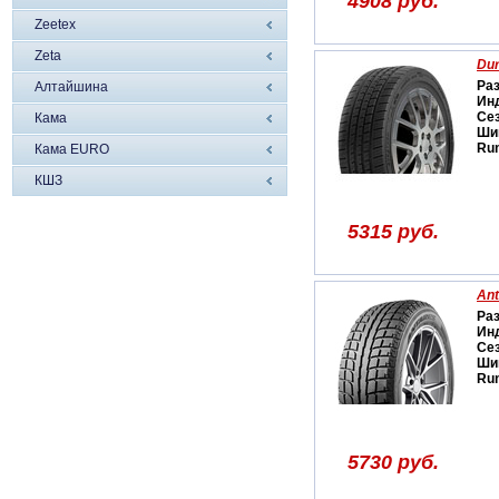
4908 руб.
Zeetex
Zeta
Dur
Ра
Алтайшина
Ин
Се
Кама
Ши
Run
Кама EURO
КШЗ
5315 руб.
Ant
Ра
Ин
Се
Ши
Run
5730 руб.