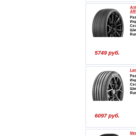
Ari
AR
Ра
Ин
Се
Ши
Run
5749 руб.
Lan
Ра
Ин
Се
Ши
Run
6097 руб.
Nex