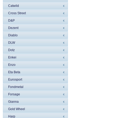
Catwild
Cross Street
D&P
Dezent
Diablo
DLW
Dotz
Enkei
Enzo
Eta Beta
Eurosport
Fondmetal
Forsage
Gianna
Gold Wheel
Harp