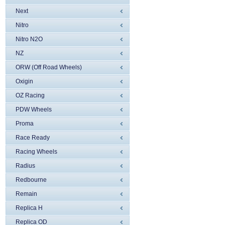
Next
Nitro
Nitro N2O
NZ
ORW (Off Road Wheels)
Oxigin
OZ Racing
PDW Wheels
Proma
Race Ready
Racing Wheels
Radius
Redbourne
Remain
Replica H
Replica OD