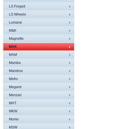
LS Forged
LS Wheels
Lumarai
M&K
Magnetto
MAK
MAM
Mamba
Mandrus
Mefro
Megami
Menzari
MHT
MKW
Momo
MSW