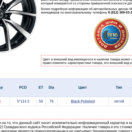
который измеряется со стороны привалочной плоскости дл
Более подробную информацию об автомобильных дисках 
менеджеров по многоканальному телефону
8 (812) 309-53-
Цвет и внешний вид имеющегося в наличии товара может 
право изменять характеристики товара, его внешний вид 
ер
PCD
ET
Dia
Цвет
Тип
9
5*114.3
50
76
Black Polished
литой
е
на то, что данный сайт носит исключительно информационный характер и н
2) Гражданского кодекса Российской Федерации. Наличие товара и его стоим
-магазине является ориентировочным и не учитывает бронирование товара п