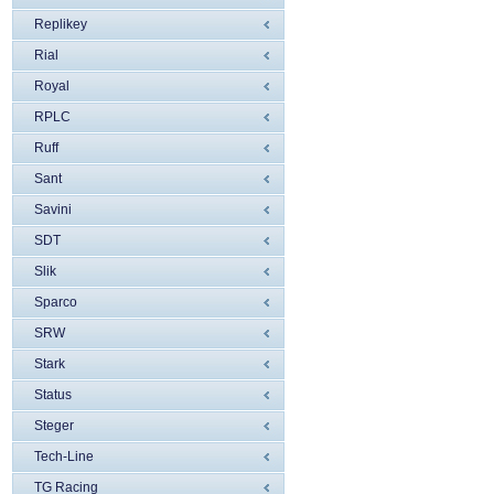
Replikey
Rial
Royal
RPLC
Ruff
Sant
Savini
SDT
Slik
Sparco
SRW
Stark
Status
Steger
Tech-Line
TG Racing