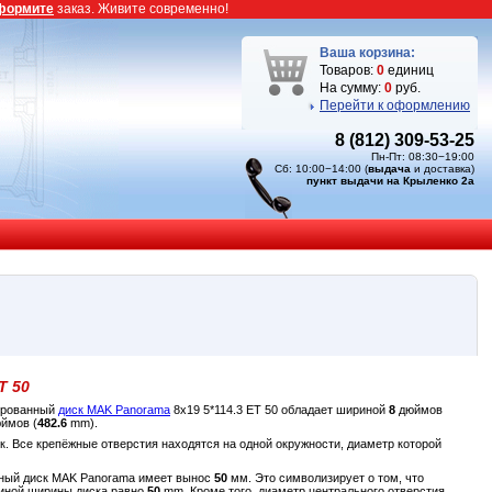
формите
заказ. Живите современно!
Ваша корзина:
Товаров:
0
единиц
На сумму:
0
руб.
Перейти к оформлению
8 (812) 309-53-25
Пн-Пт: 08:30−19:00
Сб: 10:00−14:00 (
выдача
и доставка)
пункт выдачи на Крыленко 2а
T 50
лированный
диск MAK Panorama
8x19 5*114.3 ET 50 обладает шириной
8
дюймов
ймов (
482.6
mm).
к. Все крепёжные отверстия находятся на одной окружности, диаметр которой
анный диск MAK Panorama имеет вынос
50
мм. Это символизирует о том, что
диной ширины диска равно
50
mm. Кроме того, диаметр центрального отверстия,