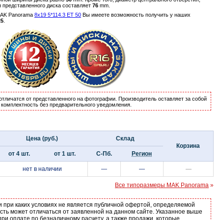
я представленного диска составляет
76
mm.
MAK Panorama
8x19 5*114.3 ET 50
Вы имеете возможность получить у наших
25
.
отличатся от представленного на фотографии. Производитель оставляет за собой
и комплектность без предварительного уведомления.
Цена (руб.)
Склад
Корзина
от 4 шт.
от 1 шт.
С-Пб.
Регион
нет в наличии
—
—
—
Все типоразмеры MAK Panorama
»
и при каких условиях не является публичной офертой, определяемой
ость может отличаться от заявленной на данном сайте. Указанное выше
ри оплате по безналичному расчету, а также продажи, которые