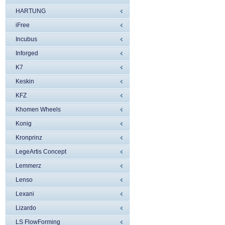
HARTUNG
iFree
Incubus
Inforged
K7
Keskin
KFZ
Khomen Wheels
Konig
Kronprinz
LegeArtis Concept
Lemmerz
Lenso
Lexani
Lizardo
LS FlowForming