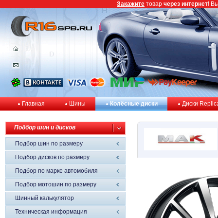
Закажите
товар
через интернет
! В
Главная
Шины
Колёсные диски
Диски Replic
Подбор шин и дисков
Подбор шин по размеру
Подбор дисков по размеру
Подбор по марке автомобиля
Подбор мотошин по размеру
Шинный калькулятор
Техническая информация