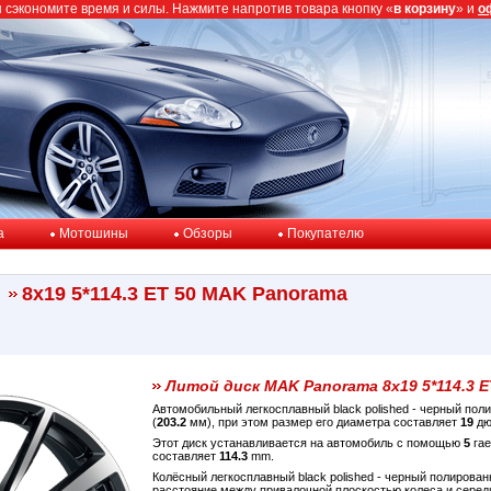
ы сэкономите время и силы. Нажмите напротив товара кнопку «
в корзину
» и
о
a
Мотошины
Обзоры
Покупателю
8x19 5*114.3 ET 50 MAK Panorama
Литой диск MAK Panorama 8x19 5*114.3 E
Автомобильный легкосплавный black polished - черный по
(
203.2
мм), при этом размер его диаметра составляет
19
дю
Этот диск устанавливается на автомобиль с помощью
5
гае
составляет
114.3
mm.
Колёсный легкосплавный black polished - черный полиров
расстояние между привалочной плоскостью колеса и сере