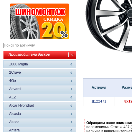
Производители дисков
1000 Miglia
2Crave
4Go
Артикул
Разм
Advanti
AEZ
Д122471
8x1
Alcar Hybridrad
Alcasta
Alutec
Обращаем ваше внимани
положениями Статьи 437 (
Antera
наличие в нашем интернет