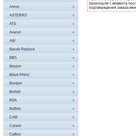
произошли с момента посл
Arrivo
подтверждения заказа ме
ASTERRO
ATS
Avarus
AW
Baosh Replace
BBS
Beyern
Black Rhino
Bontyre
Borbet
BSA
Buffalo
CAM
Carwel
Cattivo