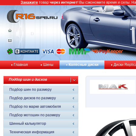
Закажите
товар
через интернет
! Вы сэкономите время и силы. Н
Главная
Шины
Колёсные диски
Диски Replic
Подбор шин и дисков
Подбор шин по размеру
Подбор дисков по размеру
Подбор по марке автомобиля
Подбор мотошин по размеру
Шинный калькулятор
Техническая информация