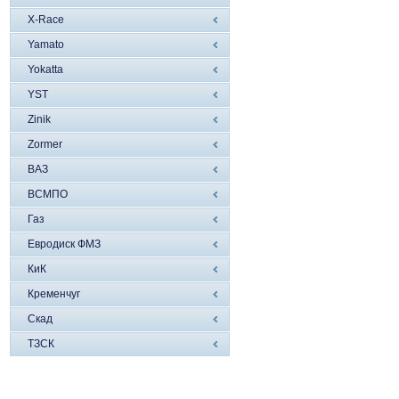
X-Race
Yamato
Yokatta
YST
Zinik
Zormer
ВАЗ
ВСМПО
Газ
Евродиск ФМЗ
КиК
Кременчуг
Скад
ТЗСК