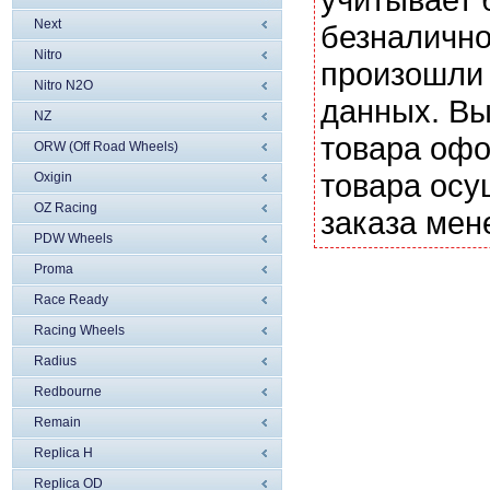
Next
безналично
Nitro
произошли 
Nitro N2O
данных. Вы
NZ
товара офо
ORW (Off Road Wheels)
товара осу
Oxigin
OZ Racing
заказа мен
PDW Wheels
Proma
Race Ready
Racing Wheels
Radius
Redbourne
Remain
Replica H
Replica OD