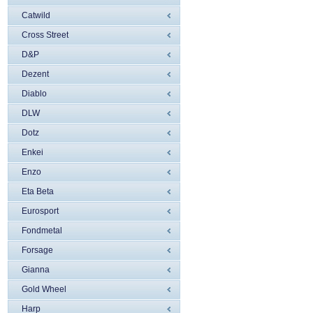
Catwild
Cross Street
D&P
Dezent
Diablo
DLW
Dotz
Enkei
Enzo
Eta Beta
Eurosport
Fondmetal
Forsage
Gianna
Gold Wheel
Harp