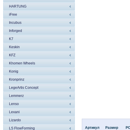
HARTUNG
iFree
Incubus
Inforged
K7
Keskin
KFZ
Khomen Wheels
Konig
Kronprinz
LegeArtis Concept
Lemmerz
Lenso
Lexani
Lizardo
Артикул
Размер
P
LS FlowForming