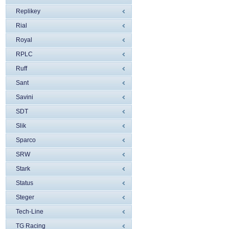
Replikey
Rial
Royal
RPLC
Ruff
Sant
Savini
SDT
Slik
Sparco
SRW
Stark
Status
Steger
Tech-Line
TG Racing