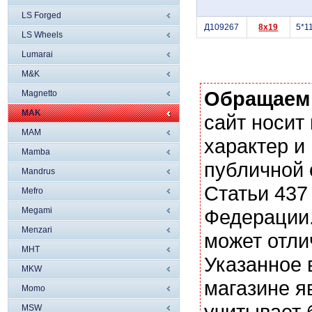
LS Forged
Д109267
8x19
5*1
LS Wheels
Lumarai
M&K
Обращаем
Magnetto
MAK
сайт носи
MAM
характер и
Mamba
публичной
Mandrus
Статьи 437
Mefro
Megami
Федерации.
Menzari
может отли
MHT
Указанное 
MKW
магазине я
Momo
учитывает 
MSW