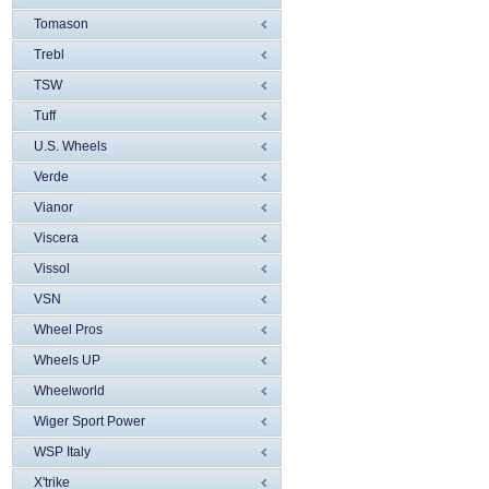
Tomason
Trebl
TSW
Tuff
U.S. Wheels
Verde
Vianor
Viscera
Vissol
VSN
Wheel Pros
Wheels UP
Wheelworld
Wiger Sport Power
WSP Italy
X'trike